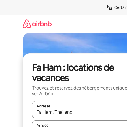
Aller
Certai
directement
au
contenu
Fa Ham : locations de
vacances
Trouvez et réservez des hébergements uniqu
sur Airbnb
Adresse
Lorsque les résultats s'affichent, utilisez les flèc
Arrivée