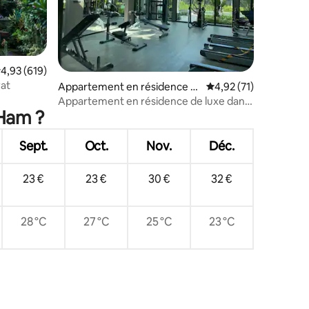
valuation moyenne sur la base de 619 commentaires : 4,93 sur 5
4,93 (619)
rat
mmentaires : 5 sur 5
Appartement en résidence ⋅
Évaluation moyenne su
4,92 (71)
Fa Ham
Appartement en résidence de luxe dans
 Ham ?
un complexe hôtelier à Chiang Mai
Sept.
Oct.
Nov.
Déc.
23 €
23 €
30 €
32 €
28 °C
27 °C
25 °C
23 °C