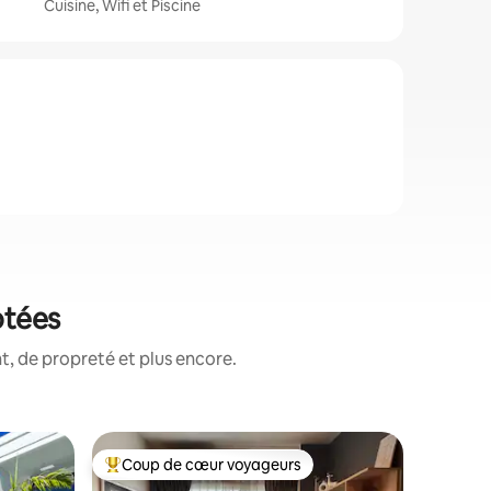
Cuisine, Wifi et Piscine
otées
, de propreté et plus encore.
Villa ⋅ Ch
Coup de cœur voyageurs
Superhô
lus appréciés
Coups de cœur voyageurs les plus appréciés
Superhô
Villa bo