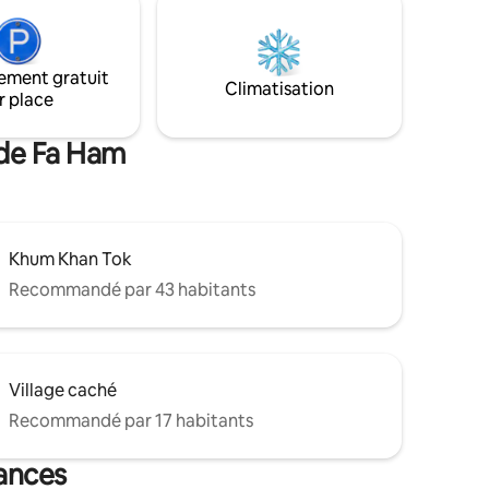
paysages de montagne. Séjour dans une
ure de
chambre confortable, un salon et une
le ou à
cuisine complète. Mélange de confort et
de commodité, pour que vous vous
ement gratuit
alle à
sentiez comme chez vous.
Climatisation
r place
rivé
t
 de Fa Ham
Khum Khan Tok
Recommandé par 43 habitants
Village caché
Recommandé par 17 habitants
cances