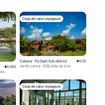
Coup de cœur voyageurs
Coup de cœur voyageurs
Cabane ⋅ Pa Daet Sub-district
Évaluation moyenn
5 (9)
Jardin Lanna : 月隐·Voile de lune
taires : 4,88 sur 5
Évaluation moyenne sur la base de 40 commentaires : 5 sur 5
5 (40)
ata
Coup de cœur voyageurs
Coup de cœur voyageurs