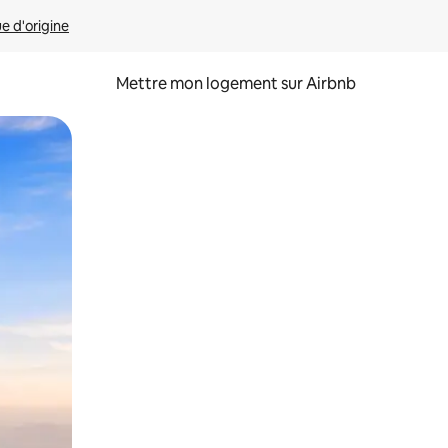
ue d'origine
Mettre mon logement sur Airbnb
sant glisser.