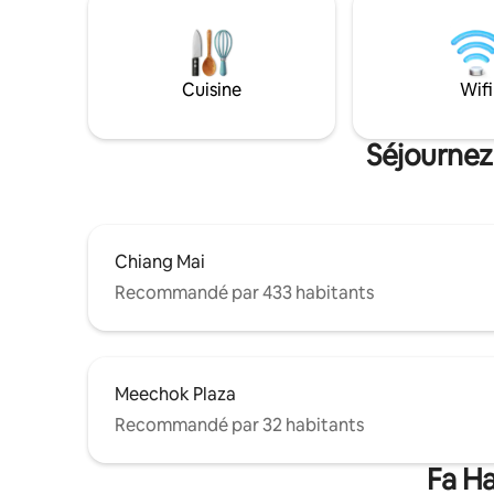
salle de jeux, le sauna, la douche
5 km du cent
publique, la grande piscine, le grand
des lectur
toboggan, pour ne pas quitter la maison,
dispositi
profitez de la navette de bus tous les
Cuisine
Wifi
jours vers le supermarché et le marché
local, il y a un service de porte à porte,
une buanderie, un service de
Séjournez
nettoyage.Très pratique.L'assortiment le
plus complet, un sentiment de retraite
unique.
Chiang Mai
Recommandé par 433 habitants
Meechok Plaza
Recommandé par 32 habitants
Fa Ha