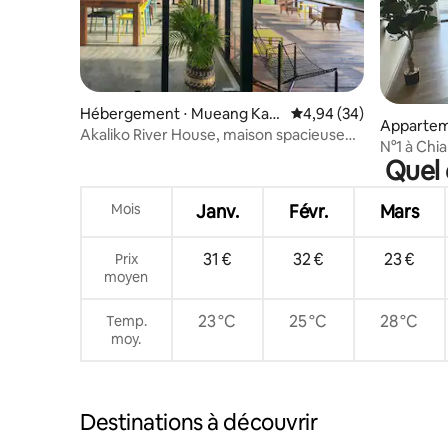
Hébergement ⋅ Mueang Kae
Évaluation moyenne sur
4,94 (34)
Apparteme
o
Akaliko River House, maison spacieuse
N°1 à Chi
sur la rivière
Quel 
centre co
piscines d
2121
Mois
Janv.
Févr.
Mars
31 €
32 €
23 €
Prix
moyen
23 °C
25 °C
28 °C
Temp.
moy.
Destinations à découvrir