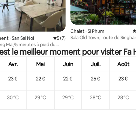
Chalet ⋅ Si Phum
É
 la base de 34 commentaires : 4,94 sur 5
Sala Old Town, route de Singha
nt ⋅ San Sai Noi
Évaluation moyenne sur la base de 7 co
5 (7)
ang Mai/5 minutes à pied du
est le meilleur moment pour visiter Fa
mmercial St. Theresa/trois
ans le quartier/avec terrasse
Avr.
Mai
Juin
Juil.
Août
23 €
22 €
22 €
25 €
23 €
30 °C
29 °C
29 °C
28 °C
28 °C