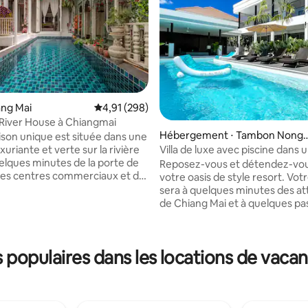
iang Mai
Évaluation moyenne sur la base de 298 commen
4,91 (298)
 River House à Chiangmai
Hébergement ⋅ Tambon Nong
son unique est située dans une
Chom
Villa de luxe avec piscine dans 
uxuriante et verte sur la rivière
charmant
uelques minutes de la porte de
Reposez-vous et détendez-vo
r la base de 37 commentaires : 4,97 sur 5
es centres commerciaux et de
votre oasis de style resort. Vo
 Nimmanhaemin. Il y a deux
sera à quelques minutes des at
avec salle de bains privative,
de Chiang Mai et à quelques pa
 extérieures couvertes et une
dizaines de restaurants et de 
C'est une escapade parfaite
locales ! Quelques éléments que vous
ouples, les amis et la famille.
allez adorer : Piscine de style★
populaires dans les locations de vaca
s chambres disposent de la
2 cabanas élégantes (partagées
ion, du WIFI et de la télévision
spacieuses), putting green, tab
de
billard de 7 pieds ★Superbe
 gratuit depuis l'aéroport
emplacement. À distance de m
ares routières/ferroviaires et à
restaurants et des commerces