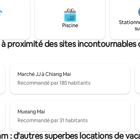
re de Chiangmai De plus :
proximité. À 5 minutes en voit
es d'astrologie sont à
Meechok. Accédez à la vieille vil
on sur demande.
Nimman en 15 à 20 minutes
Stationn
★Fantastique salon, cuisine et s
Piscine
su
manger ouverts ; grand patio p
★Nettoyé professionnellemen
 à proximité des sites incontournables
Marché JJ à Chiang Mai
Recommandé par 185 habitants
Mueang Mai
Recommandé par 31 habitants
m : d'autres superbes locations de va