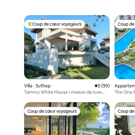
Coup de cœur voyageurs
Coup de
Coups de cœur voyageurs les plus appréciés
Coup de
Villa ⋅ Suthep
Évaluation moyenne 
5 (99)
Apparteme
Tammy White House | maison de luxe
The One P
moderne à flanc de colline
Chiang Ma
pied de S
Grande p
Coup de cœur voyageurs
Coup de
Coup de cœur voyageurs
Coup de