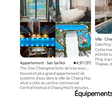
Villa ⋅ Ch
Dala Ping
Cette mai
intimité l
Ping, à q
Appartement ⋅ San Sai Noi
Évaluation moyenne su
4,97 (37)
Thapae, d
The One Chiangmai Suite de luxe avec
la région de
piscine
Nouvel et plus grand appartement de
chambres 
système d'eau dans la ville de Chiang Mai,
terrasses
situé à côté du centre commercial
piscine. 
Central Festival à Chiang Mai (5 minutes à
pour les c
Équipements 
pied), à seulement 5 minutes en voiture
Toutes le
de l'hôpital de Bangkok.Le quartier est
climatisat
entièrement équipé, la salle de sport, la
par câble. Nous offrons un service 
salle de yoga, la table de billard, la cuisine
ramassage
partagée, le barbecue, la salle d'étude, la
CNX, les g