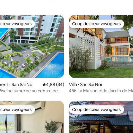
 cœur voyageurs
Coup de cœur voyageurs
 cœur voyageurs
Coup de cœur voyageurs
sur la base de 99 commentaires : 5 sur 5
nt ⋅ San Sai Noi
Évaluation moyenne sur la base de 34 commen
4,88 (34)
Villa ⋅ San Sai Noi
iscine superbe au centre de
456 La Maison et le Jardin de M
i en Thaïlande/5 minutes à
hangtai avec terrasse 8035/st
ièce ouverte
 cœur voyageurs
Coup de cœur voyageurs
 cœur voyageurs
Coup de cœur voyageurs