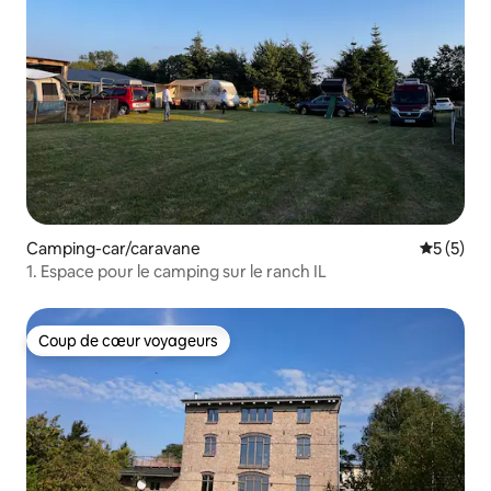
Camping-car/caravane
Évaluatio
5 (5)
1. Espace pour le camping sur le ranch IL
Coup de cœur voyageurs
Coup de cœur voyageurs