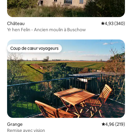
Château
Évaluation moy
4,93 (340)
Yr hen Felin - Ancien moulin à Buschow
Coup de cœur voyageurs
Coup de cœur voyageurs
Grange
Évaluation moy
4,96 (219)
Remise avec vision