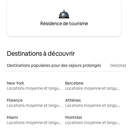
Résidence de tourisme
Destinations à découvrir
Destinations populaires pour des séjours prolongés
Destinati
New York
Barcelone
Locations moyenne et longue durée
Locations moyenne et longue durée
Florence
Athènes
Locations moyenne et longue durée
Locations moyenne et longue durée
Miami
Montréal
Locations moyenne et longue durée
Locations moyenne et longue durée