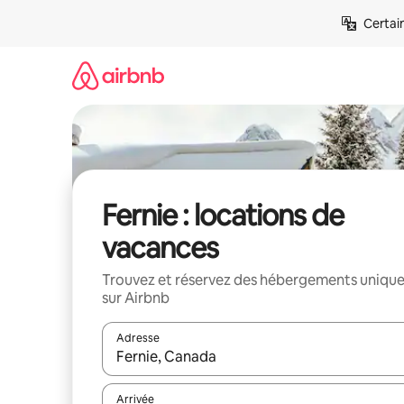
Aller
Certai
directement
au
contenu
Fernie : locations de
vacances
Trouvez et réservez des hébergements uniqu
sur Airbnb
Adresse
Lorsque les résultats s'affichent, utilisez les flèc
Arrivée