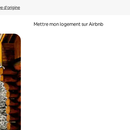
ue d'origine
Mettre mon logement sur Airbnb
sant glisser.