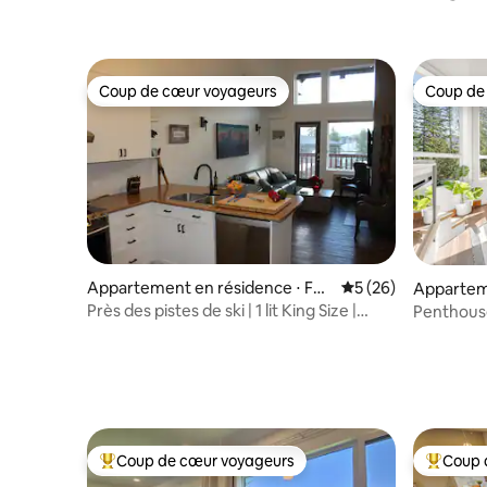
Coup de cœur voyageurs
Coup de
Coup de cœur voyageurs
Coup de
Appartement en résidence ⋅ Fer
Évaluation moyenne 
5 (26)
Apparteme
nie
nie
Près des pistes de ski | 1 lit King Size |
Penthouse
Parking chauffé
climatisat
Coup de cœur voyageurs
Coup 
Coups de cœur voyageurs les plus appréciés
Coups de