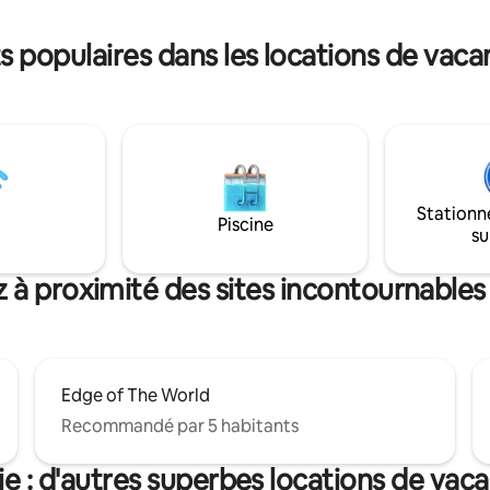
r la saison ! Réduction
Stationnement souterrain chau
 pour les séjours de plus de 30
gratuit avec stationnement ext
populaires dans les locations de vaca
supplémentaire.
Stationn
Piscine
su
 à proximité des sites incontournables
Edge of The World
Recommandé par 5 habitants
ie : d'autres superbes locations de vac