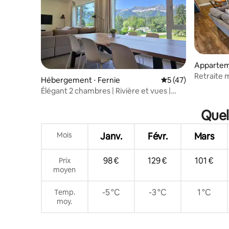
Apparteme
Retraite 
Hébergement ⋅ Fernie
Évaluation moyenne
5 (47)
Élégant 2 chambres | Rivière et vues |
5 min de Fernie/Resort
Quel
Mois
Janv.
Févr.
Mars
98 €
129 €
101 €
Prix
moyen
-5 °C
-3 °C
1 °C
Temp.
moy.