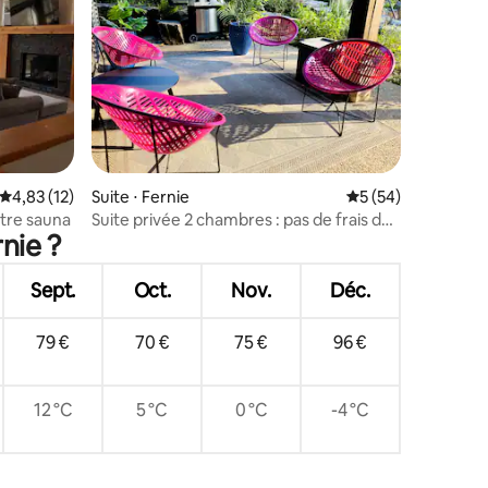
mmentaires : 5 sur 5
Évaluation moyenne sur la base de 12 commentaires : 4,83 sur 5
4,83 (12)
Suite ⋅ Fernie
Évaluation moyenne
5 (54)
otre sauna
Suite privée 2 chambres : pas de frais de
nie ?
réservation supplémentaires
Sept.
Oct.
Nov.
Déc.
79 €
70 €
75 €
96 €
12 °C
5 °C
0 °C
-4 °C