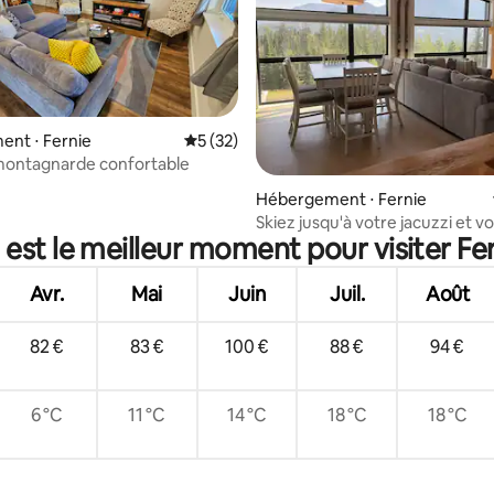
nt ⋅ Fernie
Évaluation moyenne sur la base de 32 co
5 (32)
montagnarde confortable
 sur la base de 47 commentaires : 5 sur 5
Hébergement ⋅ Fernie
Skiez jusqu'à votre jacuzzi et v
 est le meilleur moment pour visiter Fer
Avr.
Mai
Juin
Juil.
Août
82 €
83 €
100 €
88 €
94 €
6 °C
11 °C
14 °C
18 °C
18 °C