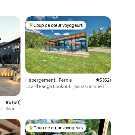
Coup de cœur voyageurs
lus appréciés
Coups de cœur voyageurs les plus appréciés
mmentaires : 5 sur 5
Hébergement ⋅ Fernie
Évaluation moyenne
5 (62)
Lizard Range Lookout : jacuzzi et vue !
Évaluation moyenne sur la base de 60 commentaires : 5 sur 5
5 (60)
s | Sauna
Coup de cœur voyageurs
Coups de cœur voyageurs les plus appréciés