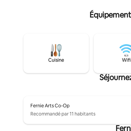
nature, avec un accès facile à la piste de
pour passe
ski et aux pistes de VTT.
disponible
Équipements 
jours.
Cuisine
Wifi
Séjournez
Fernie Arts Co-Op
Recommandé par 11 habitants
Fern