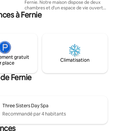
Fernie. Notre maison dispose de deux
ffé
chambres et d'un espace de vie ouvert
érieur
nces à Fernie
avec des draps de qualité hôtelière, des
lits confortables et une cuisine
entièrement équipée. Profitez de la vue
sur le centre-ville et des attractions, tout
en étant à quelques minutes des
sentiers, des parcs et de la célèbre
station alpine de Fernie. À quelques pas
de notre porte, vous trouverez une
ement gratuit
abondance de boutiques, cafés, galeries
Climatisation
r place
et restaurants. Notre emplacement
central fait de notre logement l'endroit
idéal pour profiter pleinement de Fernie.
 de Fernie
Three Sisters Day Spa
Recommandé par 4 habitants
ances