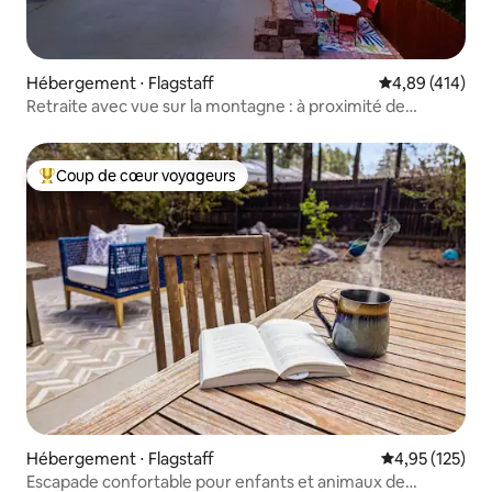
Hébergement ⋅ Flagstaff
Évaluation moy
4,89 (414)
Retraite avec vue sur la montagne : à proximité de
sentiers et à 5 min du centre-ville
Coup de cœur voyageurs
Coups de cœur voyageurs les plus appréciés
Hébergement ⋅ Flagstaff
Évaluation moy
4,95 (125)
Escapade confortable pour enfants et animaux de