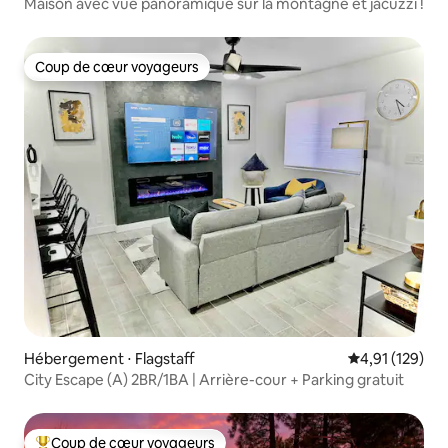
Maison avec vue panoramique sur la montagne et jacuzzi !
Coup de cœur voyageurs
Coup de cœur voyageurs
Hébergement ⋅ Flagstaff
Évaluation moy
4,91 (129)
City Escape (A) 2BR/1BA | Arrière-cour + Parking gratuit
Coup de cœur voyageurs