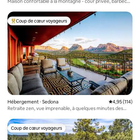
Maison confortable à la montagne - cour privée, barbecue
et jacuzzi
Coup de cœur voyageurs
Coups de cœur voyageurs les plus appréciés
Hébergement ⋅ Sedona
Évaluation moy
4,95 (114)
Retraite zen, vue imprenable, à quelques minutes des
attractions
Coup de cœur voyageurs
Coup de cœur voyageurs