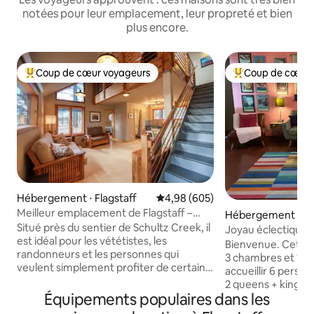
notées pour leur emplacement, leur propreté et bien
plus encore.
Coup de cœur voyageurs
Coup de cœur 
Coups de cœur voyageurs les plus appréciés
Coups de cœur vo
Hébergement ⋅ Flagstaff
Évaluation moyenne sur la base 
4,98 (605)
Meilleur emplacement de Flagstaff –
Hébergement ⋅ Fla
Charmant chalet d'hôtes
Situé près du sentier de Schultz Creek, il
Joyau éclectique d
est idéal pour les vététistes, les
dans les pins
Bienvenue. Cette 
randonneurs et les personnes qui
3 chambres et 1 sa
veulent simplement profiter de certains
accueillir 6 pers
des meilleurs sentiers de Flagstaff. Il est
2 queens + king. 
à quelques minutes en voiture du
Équipements populaires dans les
cuisine, grand salo
Snowbowl, et pourtant le centre-ville est
immense cour ava