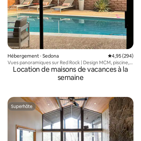
Hébergement ⋅ Sedona
Évaluation moy
4,95 (294)
Vues panoramiques sur Red Rock | Design MCM, piscine,
Location de maisons de vacances à la
spa
semaine
Superhôte
Superhôte