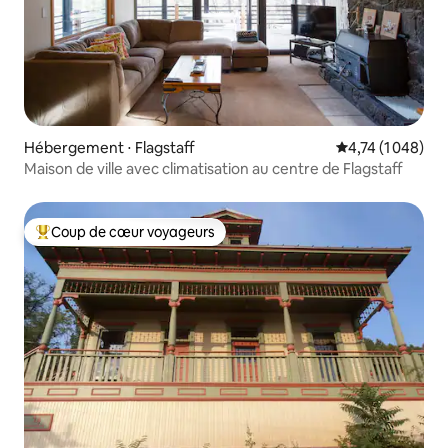
Hébergement ⋅ Flagstaff
Évaluation moyen
4,74 (1 048)
Maison de ville avec climatisation au centre de Flagstaff
Coup de cœur voyageurs
Coups de cœur voyageurs les plus appréciés