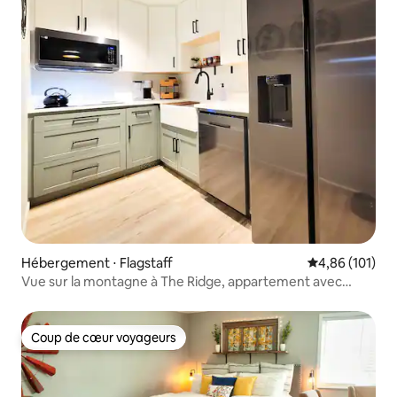
Hébergement ⋅ Flagstaff
Évaluation moy
4,86 (101)
Vue sur la montagne à The Ridge, appartement avec
1 chambre, animaux acceptés, barbecue
Coup de cœur voyageurs
Coup de cœur voyageurs