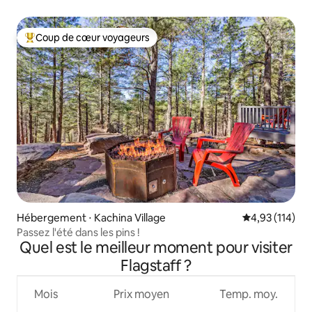
compagnie ! Proche de NAU !
Coup de cœur voyageurs
Coups de cœur voyageurs les plus appréciés
Hébergement ⋅ Kachina Village
Évaluation moy
4,93 (114)
Passez l'été dans les pins !
Quel est le meilleur moment pour visiter
Flagstaff ?
Mois
Prix moyen
Temp. moy.