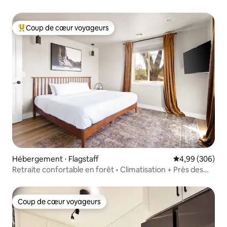
Coup de cœur voyageurs
Coups de cœur voyageurs les plus appréciés
Hébergement ⋅ Flagstaff
Évaluation moy
4,99 (306)
Retraite confortable en forêt • Climatisation + Près des
sentiers
Coup de cœur voyageurs
Coup de cœur voyageurs