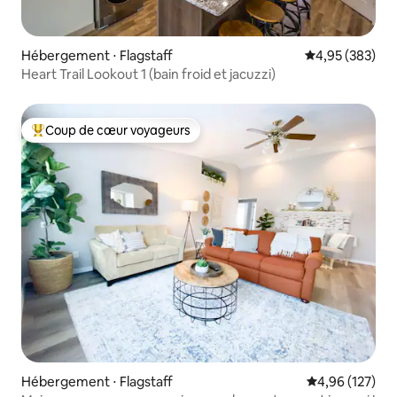
Hébergement ⋅ Flagstaff
Évaluation moy
4,95 (383)
Heart Trail Lookout 1 (bain froid et jacuzzi)
Coup de cœur voyageurs
Coups de cœur voyageurs les plus appréciés
Hébergement ⋅ Flagstaff
Évaluation moy
4,96 (127)