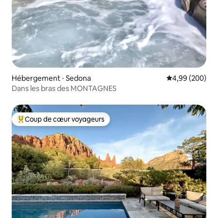
Hébergement ⋅ Sedona
Évaluation moy
4,99 (200)
Dans les bras des MONTAGNES
Coup de cœur voyageurs
Coups de cœur voyageurs les plus appréciés