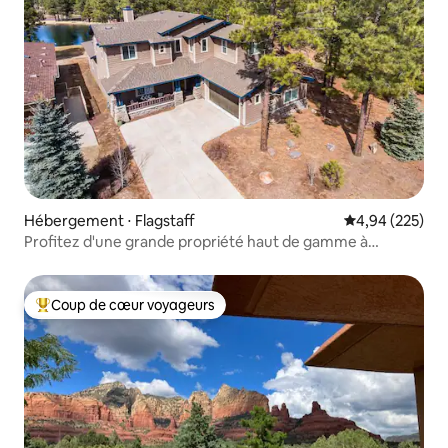
Hébergement ⋅ Flagstaff
Évaluation moy
4,94 (225)
Profitez d'une grande propriété haut de gamme à
Flagstaff !
Coup de cœur voyageurs
Coups de cœur voyageurs les plus appréciés