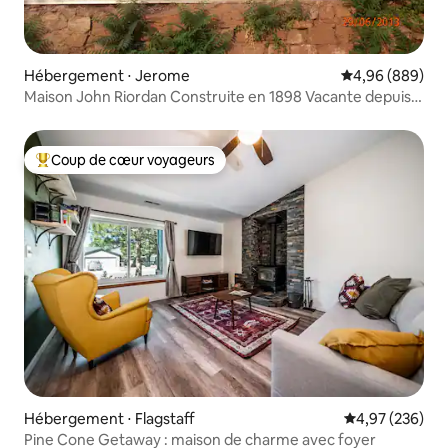
Hébergement ⋅ Jerome
Évaluation moye
4,96 (889)
Maison John Riordan Construite en 1898 Vacante depuis
60 ans
Coup de cœur voyageurs
Coups de cœur voyageurs les plus appréciés
Hébergement ⋅ Flagstaff
Évaluation moy
4,97 (236)
Pine Cone Getaway : maison de charme avec foyer