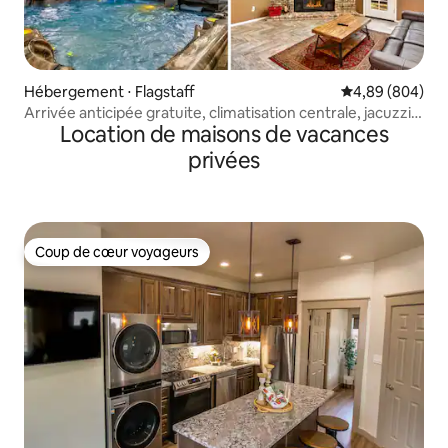
Hébergement ⋅ Flagstaff
Évaluation moye
4,89 (804)
Arrivée anticipée gratuite, climatisation centrale, jacuzzi,
Location de maisons de vacances
salle de jeux !
privées
Coup de cœur voyageurs
Coup de cœur voyageurs