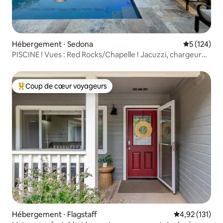
Hébergement ⋅ Sedona
Évaluation 
5 (124)
PISCINE ! Vues : Red Rocks/Chapelle ! Jacuzzi, chargeur
pour véhicule électrique
Coup de cœur voyageurs
Coups de cœur voyageurs les plus appréciés
Hébergement ⋅ Flagstaff
Évaluation moy
4,92 (131)