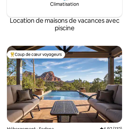
Climatisation
Location de maisons de vacances avec
piscine
Coup de cœur voyageurs
Coups de cœur voyageurs les plus appréciés
Hébergement ⋅ Sedona
Évaluation moy
4,97 (132)