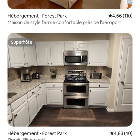
Hébergement ⋅ Forest Park
Évaluation moy
4,66 (110)
Maison de style ferme confortable près de l'aéroport
Superhôte
Superhôte
Hébergement ⋅ Forest Park
Évaluation mo
4,83 (40)
Simply Ellenwood