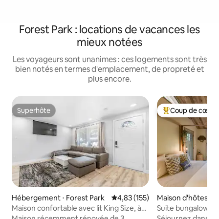
Forest Park : locations de vacances les
mieux notées
Les voyageurs sont unanimes : ces logements sont très
bien notés en termes d'emplacement, de propreté et
plus encore.
Superhôte
Coup de cœur 
Superhôte
Coups de cœur vo
Hébergement ⋅ Forest Park
Évaluation moyenne sur la base 
4,83 (155)
Maison d'hôtes ⋅ 
Maison confortable avec lit King Size, à
Suite bungalow au 
quelques minutes de l'aéroport ATL
faune !
Maison récemment rénovée de 3
Séjournez dans no