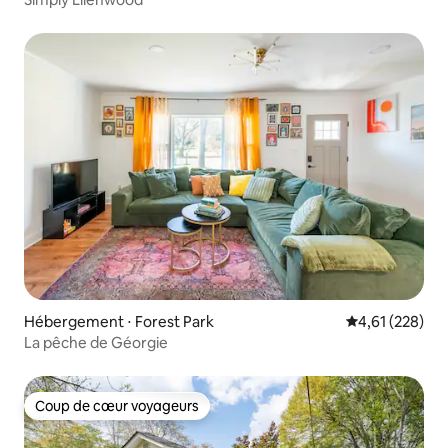
Hébergement ⋅ Forest Park
Évaluation moy
4,61 (228)
La pêche de Géorgie
Coup de cœur voyageurs
Coup de cœur voyageurs