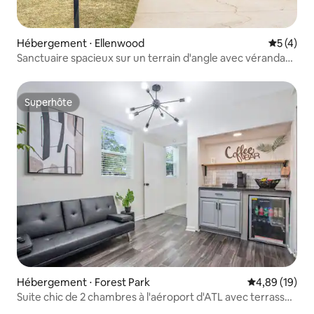
Hébergement ⋅ Ellenwood
Évaluatio
5 (4)
Sanctuaire spacieux sur un terrain d'angle avec véranda
et terrasse
Superhôte
Superhôte
Hébergement ⋅ Forest Park
Évaluation mo
4,89 (19)
Suite chic de 2 chambres à l'aéroport d'ATL avec terrasse
et jardin