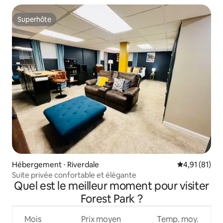
Superhôte
Superhôte
Hébergement ⋅ Riverdale
Évaluation mo
4,91 (81)
Suite privée confortable et élégante
Quel est le meilleur moment pour visiter
Forest Park ?
Mois
Prix moyen
Temp. moy.