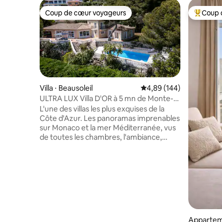
Coup de cœur voyageurs
Coup 
Coup de cœur voyageurs
Coups de
Villa ⋅ Beausoleil
Évaluation moyenne sur 
4,89 (144)
ULTRA LUX Villa D'OR à 5 mn de Monte-
Carlo, Monaco
L'une des villas les plus exquises de la
Côte d'Azur. Les panoramas imprenables
sur Monaco et la mer Méditerranée, vus
de toutes les chambres, l'ambiance,
l'espace extérieur avec l'immense jardin
et la piscine feront de votre séjour un
inoubliable ! Les équipements
supplémentaires comprennent un sauna
pour 6 personnes, un jacuzzi extérieur
chauffé pour 6 personnes, un jacuzzi
intérieur et un barbecue au gaz. Un
parking à l'intérieur de la propriété est
Appartem
disponible pour 4 à 4 voitures. Elle se