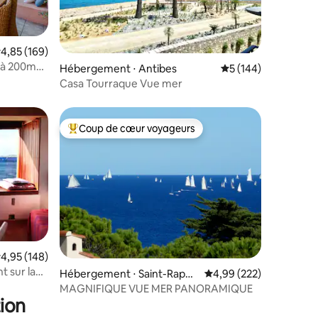
valuation moyenne sur la base de 169 commentaires : 4,85 sur 5
4,85 (169)
e à 200m
ntaires : 4,99 sur 5
Hébergement ⋅ Antibes
Évaluation moyenne 
5 (144)
Casa Tourraque Vue mer
Coup de cœur voyageurs
lus appréciés
Coups de cœur voyageurs les plus appréciés
valuation moyenne sur la base de 148 commentaires : 4,95 sur 5
4,95 (148)
 la
ntaires : 4,89 sur 5
Hébergement ⋅ Saint-Rapha
Évaluation moyenne sur
4,99 (222)
ël
MAGNIFIQUE VUE MER PANORAMIQUE
ion