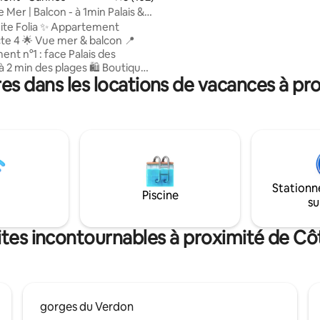
mer ( Nice ) dans une Exploitati
 Mer | Balcon - à 1min Palais &
oléicole familiale depuis 45 ans culture de
ite Folia ✨ Appartement
l’olive AOP huile d’olive et crèm
cte 4 🌟 Vue mer & balcon 📍
UNIQUE !!
nt n°1 : face Palais des
 à 2 min des plages 🛍 Boutiques
s dans les locations de vacances à pr
nts à vos pieds 🛏️ 1 chambre ·
 Size préparé, confort hôtelier
mart TV,
limatisation 🍽️ Cuisine équipée
), café & thé 🛁 Linge de lit,
s, savon, shampoing 🫧 Ménage
nnel, standards hôteliers 🔑
 autonome H24 ✔ Arrivée
Stationn
 & départ tardif sur demande
Piscine
su
ites incontournables à proximité de Cô
gorges du Verdon