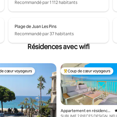
Recommandé par 1 112 habitants
Plage de Juan Les Pins
Recommandé par 37 habitants
Résidences avec wifi
de cœur voyageurs
Coup de cœur voyageurs
 cœur voyageurs les plus appréciés
Coups de cœur voyageurs les p
Appartement en résidence ⋅
É
Menton
SUBLIME 2 PIECES DESIGN, NEU