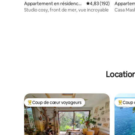
Appartement en résidence ⋅
Évaluation moyenne sur
4,83 (192)
Appartem
Antibes
Cap-d'Ail
Studio cosy, front de mer, vue incroyable
Casa Masha
Monaco, p
Location
Coup de cœur voyageurs
Coup 
Coups de cœur voyageurs les plus appréciés
Coups de