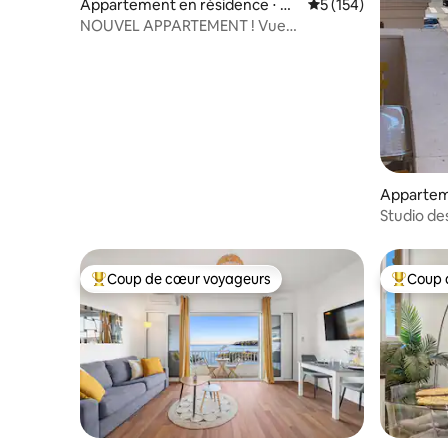
Appartement en résidence ⋅ Vill
Évaluation moyenne 
5 (154)
efranche-sur-Mer
NOUVEL APPARTEMENT ! Vue
imprenable sur la mer, Eze Village
Appartem
Cannes
Studio de
Coup de cœur voyageurs
Coup 
Coups de cœur voyageurs les plus appréciés
Coups de