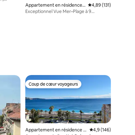
Appartement en résidence ⋅
Évaluation moyenne sur
4,89 (131)
Cannes
Exceptionnel Vue Mer•Plage à 9
min•parking&Piscine
ntaires : 4,95 sur 5
Coup de cœur voyageurs
lus appréciés
Coup de cœur voyageurs
Appartement en résidence ⋅
Évaluation moyenne su
4,9 (146)