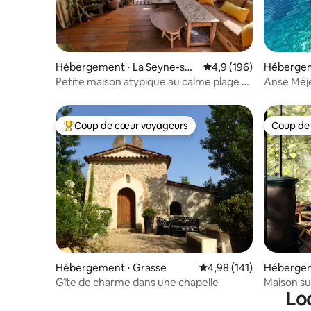
Hébergement ⋅ La Seyne-sur
Évaluation moyenne su
4,9 (196)
Hébergem
-Mer
Petite maison atypique au calme plage a
Anse Méje
pied
dans l'eau
Coup de cœur voyageurs
Coup de
Coups de cœur voyageurs les plus appréciés
Coup de
Hébergement ⋅ Grasse
Évaluation moyenne sur
4,98 (141)
Hébergem
Gîte de charme dans une chapelle
Maison su
Lo