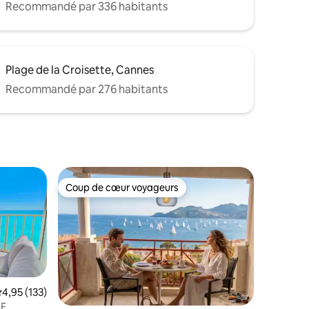
Recommandé par 336 habitants
Plage de la Croisette, Cannes
Recommandé par 276 habitants
Coup de cœur voyageurs
lus appréciés
Coup de cœur voyageurs
valuation moyenne sur la base de 133 commentaires : 4,95 sur 5
4,95 (133)
F,