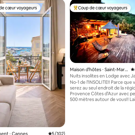
de cœur voyageurs
Coup de cœur voyageurs
 cœur voyageurs les plus appréciés
Coups de cœur voyageurs les p
la base de 144 commentaires : 4,89 sur 5
Maison d'hôtes ⋅ Saint-Marti
É
n-du-Var
Nuits insolites en Lodge avec J
No-1 de l’INSOLITE!! Parce que 
serez au seul endroit de la régi
Provence Côtes d’Azur avec p
500 mètres autour de vous!! La
vous surprendre par notre incr
Lodge avec sa terrasse suspen
200 m2 flanquée d’un jacuzzi e
en fond de vue panoramique su
nature. (Lire commentaires!!)
déconnection totale ! Situé à 20 min de la
ent ⋅ Cannes
Évaluation moyenne sur la base de 102 co
5 (102)