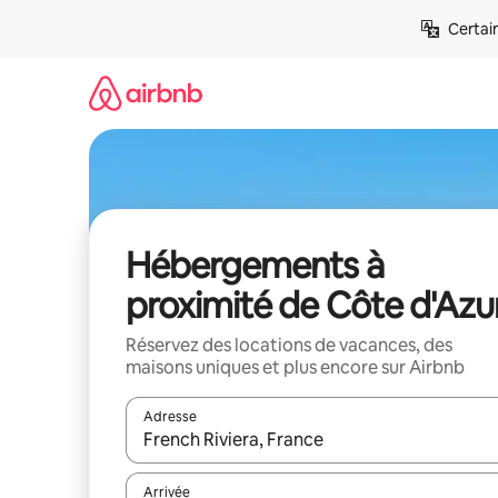
Aller
Certai
directement
au
contenu
Hébergements à
proximité de Côte d'Azu
Réservez des locations de vacances, des
maisons uniques et plus encore sur Airbnb
Adresse
Lorsque les résultats s'affichent, utilisez les flèc
Arrivée