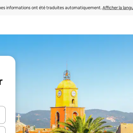
nes informations ont été traduites automatiquement. 
Afficher la lang
r
hes vers le haut et vers le bas pour les parcourir ou en appuyant et en fai