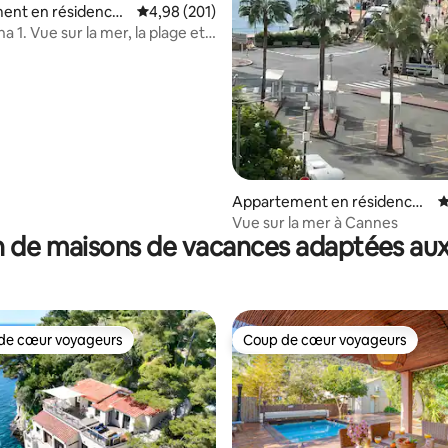
 la base de 192 commentaires : 4,83 sur 5
ent en résidence ⋅
Évaluation moyenne sur la base de 201 commen
4,98 (201)
 1. Vue sur la mer, la plage et
arking gratuit
Appartement en résidence ⋅
É
Cannes
Vue sur la mer à Cannes
 de maisons de vacances adaptées aux
de cœur voyageurs
Coup de cœur voyageurs
 cœur voyageurs les plus appréciés
Coup de cœur voyageurs