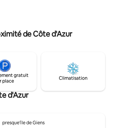
jardin exotique verdoyant et calme vous
on
permettront de déconnecter
e d’olive.
oximité de Côte d'Azur
ement gratuit
Climatisation
r place
te d'Azur
presque'île de Giens