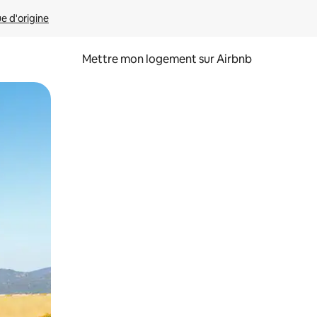
ue d'origine
Mettre mon logement sur Airbnb
sant glisser.