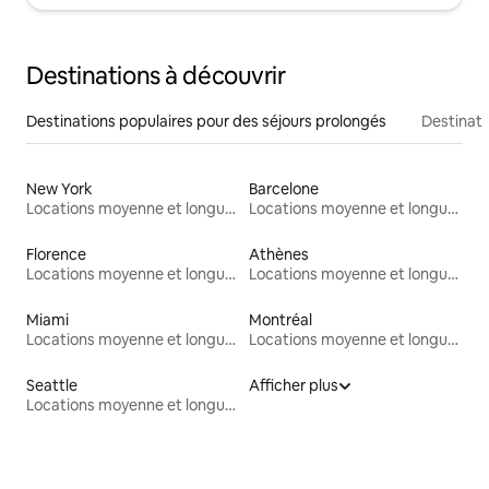
Destinations à découvrir
Destinations populaires pour des séjours prolongés
Destinati
New York
Barcelone
Locations moyenne et longue durée
Locations moyenne et longue durée
Florence
Athènes
Locations moyenne et longue durée
Locations moyenne et longue durée
Miami
Montréal
Locations moyenne et longue durée
Locations moyenne et longue durée
Seattle
Afficher plus
Locations moyenne et longue durée