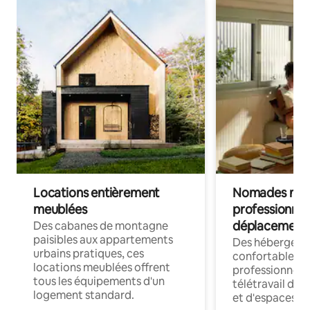
Locations entièrement
Nomades num
meublées
professionnel
déplacement
Des cabanes de montagne
paisibles aux appartements
Des hébergem
urbains pratiques, ces
confortables p
locations meublées offrent
professionnels
tous les équipements d'un
télétravail dis
logement standard.
et d'espaces de