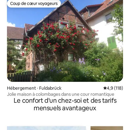
Coup de cœur voyageurs
Coup de cœur voyageurs
Hébergement ⋅ Fuldabrück
Évaluation mo
4,9 (118)
Jolie maison à colombages dans une cour romantique
Le confort d'un chez-soi et des tarifs
mensuels avantageux