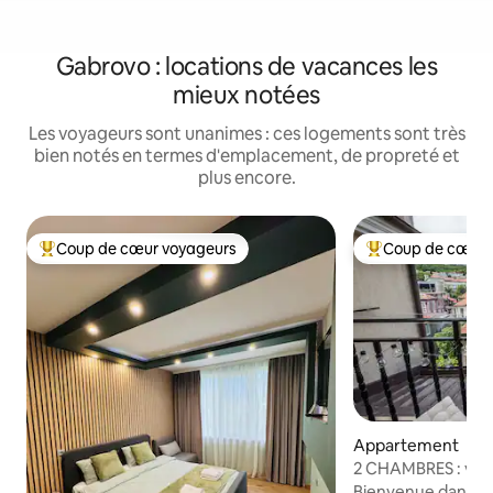
Gabrovo : locations de vacances les
mieux notées
Les voyageurs sont unanimes : ces logements sont très
bien notés en termes d'emplacement, de propreté et
plus encore.
Coup de cœur voyageurs
Coup de cœur 
Coups de cœur voyageurs les plus appréciés
Coups de cœur vo
Appartement
2 CHAMBRES : vue 
cœur de la ville
Bienvenue dans no