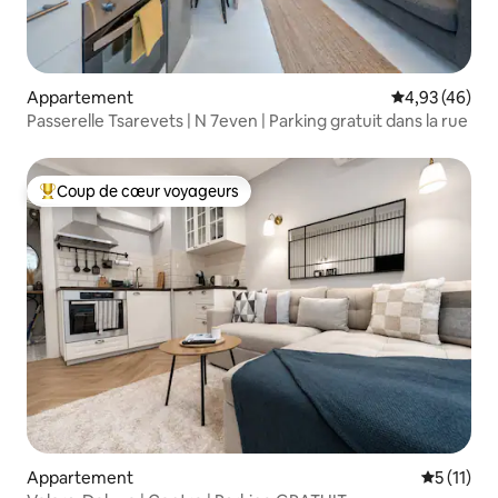
Appartement
Évaluation mo
4,93 (46)
Passerelle Tsarevets | N 7even | Parking gratuit dans la rue
Coup de cœur voyageurs
Coups de cœur voyageurs les plus appréciés
Appartement
Évaluatio
5 (11)