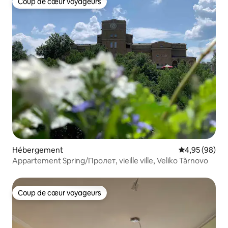
Coup de cœur voyageurs
Coup de cœur voyageurs
Hébergement
Évaluation mo
4,95 (98)
Appartement Spring/Пролет, vieille ville, Veliko Tărnovo
Coup de cœur voyageurs
Coup de cœur voyageurs