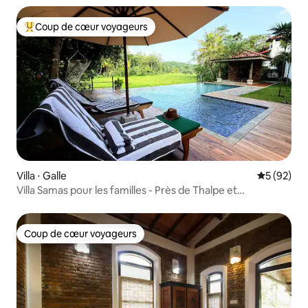
Coup de cœur voyageurs
Coups de cœur voyageurs les plus appréciés
Villa ⋅ Galle
Évaluation
5 (92)
Villa Samas pour les familles - Près de Thalpe et
Unawatuna
Coup de cœur voyageurs
Coup de cœur voyageurs