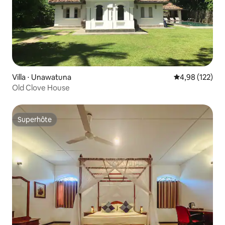
Villa ⋅ Unawatuna
Évaluation moy
4,98 (122)
Old Clove House
Superhôte
Superhôte