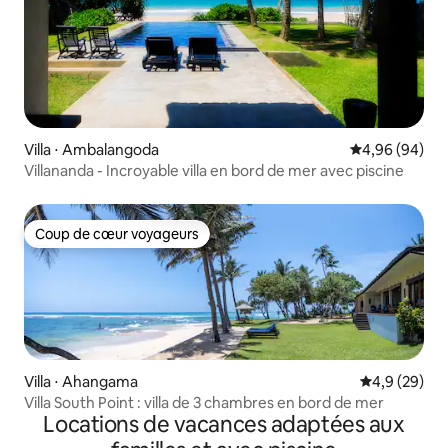
Villa ⋅ Ambalangoda
Évaluation mo
4,96 (94)
Villananda - Incroyable villa en bord de mer avec piscine
Coup de cœur voyageurs
Coup de cœur voyageurs
Villa ⋅ Ahangama
Évaluation m
4,9 (29)
Villa South Point : villa de 3 chambres en bord de mer
Locations de vacances adaptées aux