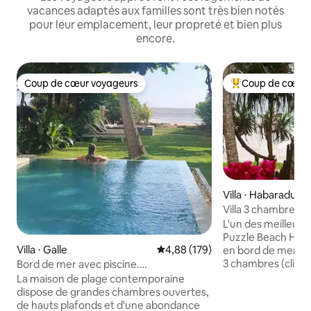
vacances adaptés aux familles sont très bien notés
pour leur emplacement, leur propreté et bien plus
encore.
Coup de cœur voyageurs
Coup de cœur 
Coup de cœur voyageurs
Coups de cœur vo
Villa ⋅ Habaraduwa
Villa 3 chambres 
chef et personnel
L'un des meilleurs 
Puzzle Beach Hous
Villa ⋅ Galle
Évaluation moyenne sur la base 
4,88 (179)
en bord de mer, e
3 chambres (clima
Bord de mer avec piscine.
salle de bain privat
Décompressez, détendez-vous,
La maison de plage contemporaine
déjeuner gratuit Ce joyau, qui fait partie
profitez
dispose de grandes chambres ouvertes,
des meilleurs log
de hauts plafonds et d'une abondance