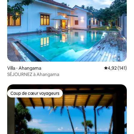
Villa ⋅ Ahangama
Évaluation moy
4,92 (141)
SÉJOURNEZ à Ahangama
Coup de cœur voyageurs
Coup de cœur voyageurs