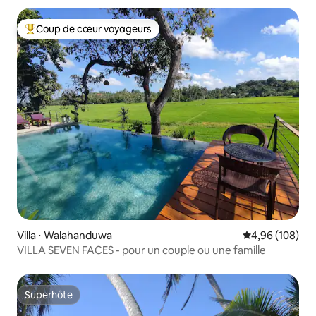
Coup de cœur voyageurs
Coups de cœur voyageurs les plus appréciés
Villa ⋅ Walahanduwa
Évaluation moy
4,96 (108)
VILLA SEVEN FACES - pour un couple ou une famille
Superhôte
Superhôte