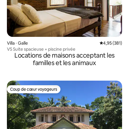
Villa ⋅ Galle
Évaluation moy
4,95 (381)
VS Suite spacieuse + piscine privée
Locations de maisons acceptant les
familles et les animaux
Coup de cœur voyageurs
Coup de cœur voyageurs