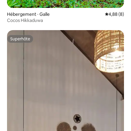
Hébergement ⋅ Galle
Évaluation m
4,88 (8)
Cocos Hikkaduwa
Superhôte
Superhôte