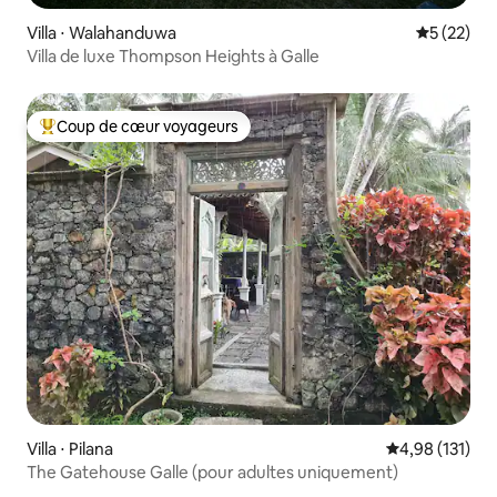
Villa ⋅ Walahanduwa
Évaluation
5 (22)
Villa de luxe Thompson Heights à Galle
Coup de cœur voyageurs
Coups de cœur voyageurs les plus appréciés
Villa ⋅ Pilana
Évaluation moy
4,98 (131)
The Gatehouse Galle (pour adultes uniquement)