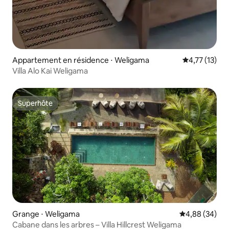
Appartement en résidence ⋅ Weligama
Évaluation mo
4,77 (13)
Villa Alo Kai Weligama
Superhôte
Superhôte
Grange ⋅ Weligama
Évaluation mo
4,88 (34)
Cabane dans les arbres – Villa Hillcrest Weligama