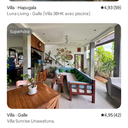
Villa ⋅ Hapugala
Évaluation mo
4,93 (59)
Luna Living - Galle [Villa 3BHK avec piscine]
Superhôte
Superhôte
Villa ⋅ Galle
Évaluation mo
4,95 (42)
Villa Sunrise Unawatuna.