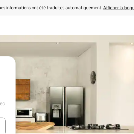
nes informations ont été traduites automatiquement. 
Afficher la lang
vec
hes vers le haut et vers le bas pour les parcourir ou en appuyant et en fai