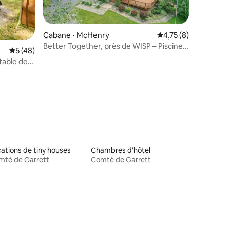
Cabane ⋅ McHenry
Évaluation moyenne s
4,75 (8)
Better Together, près de WISP – Piscine
ntaires : 4,87 sur 5
Évaluation moyenne sur la base de 48 commentaires : 5 sur 5
5 (48)
commune + jacuzzi
 table de
ations de tiny houses
Chambres d'hôtel
mté de Garrett
Comté de Garrett