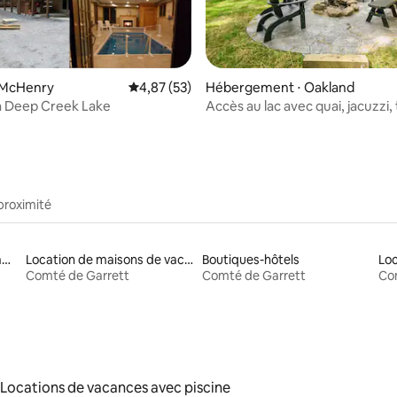
la base de 279 commentaires : 4,98 sur 5
 McHenry
Évaluation moyenne sur la base de 53 comme
4,87 (53)
Hébergement ⋅ Oakland
à Deep Creek Lake
Accès au lac avec quai, jacuzzi,
billard
proximité
Locations adaptées aux familles
Location de maisons de vacances
Boutiques-hôtels
Loc
Comté de Garrett
Comté de Garrett
Co
Locations de vacances avec piscine