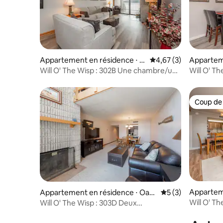
Appartement en résidence ⋅ O
Évaluation moyenne s
4,67 (3)
Appartem
akland
akland
Will O' The Wisp : 302B Une chambre/une
Will O' Th
salle de bain
énergétiq
Coup de
Coup de
Apparteme
Appartement en résidence ⋅ Oakl
Évaluation moyenn
5 (3)
and
and
Will O' T
Will O' The Wisp : 303D Deux
chambres/
chambres/Deux salles de bain