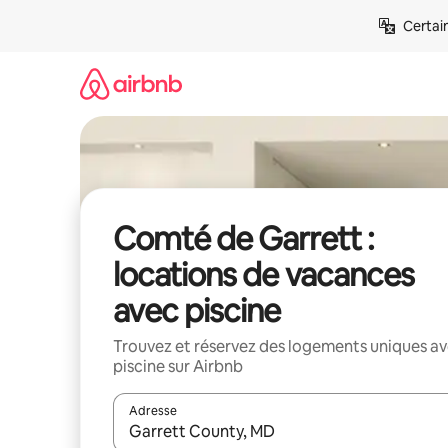
Aller
Certai
directement
au
contenu
Comté de Garrett :
locations de vacances
avec piscine
Trouvez et réservez des logements uniques a
piscine sur Airbnb
Adresse
Lorsque les résultats s'affichent, utilisez les flèc