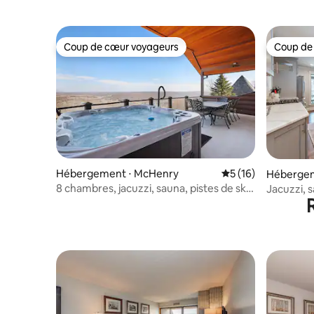
Coup de cœur voyageurs
Coup de
Coup de cœur voyageurs
Coup de
Hébergement ⋅ McHenry
Évaluation moyenne
5 (16)
Hébergem
8 chambres, jacuzzi, sauna, pistes de ski,
Jacuzzi, s
limousine, voiturette de golf MD
lacustre 