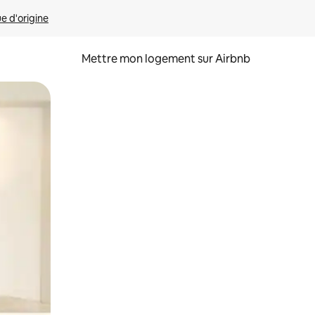
ue d'origine
Mettre mon logement sur Airbnb
sant glisser.