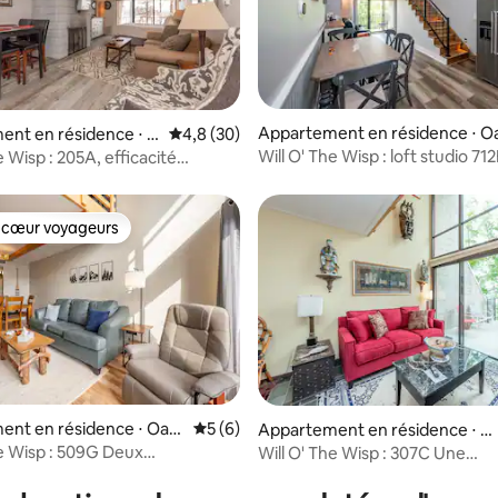
Appartement en résidence ⋅ O
ur la base de 3 commentaires : 4,67 sur 5
ent en résidence ⋅ O
Évaluation moyenne sur la base de 30 comm
4,8 (30)
and
Will O' The Wisp : loft studio 7
e Wisp : 205A, efficacité
salle de bain
ue, une salle de bain
 cœur voyageurs
 cœur voyageurs
nt en résidence ⋅ Oakl
Évaluation moyenne sur la base de 6 co
5 (6)
e sur la base de 3 commentaires : 5 sur 5
Appartement en résidence ⋅ O
akland
he Wisp : 509G Deux
Will O' The Wisp : 307C Une
une salle de bain
chambre/une salle de bain