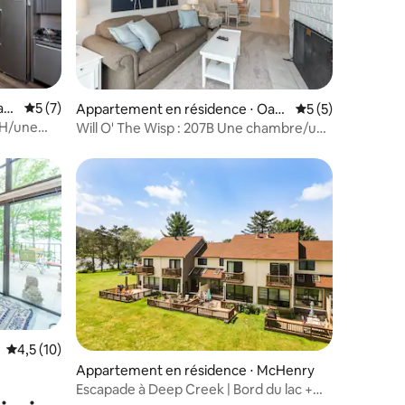
akl
Évaluation moyenne sur la base de 7 commentaires : 5 sur 5
5 (7)
entaires : 4,8 sur 5
Appartement en résidence ⋅ Oakl
Évaluation moyenn
5 (5)
and
12H/une
Will O' The Wisp : 207B Une chambre/une
salle de bain
mmentaires : 5 sur 5
Évaluation moyenne sur la base de 10 commentaires : 4,5 sur 5
4,5 (10)
Appartement en résidence ⋅ McHenry
Escapade à Deep Creek | Bord du lac +