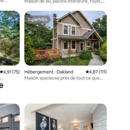
ne
Maison de ski, piscine intérieure, foyer,
jacuzzi
Superhôte
lus appréciés
Superhôte
Évaluation moyenne sur la base de 75 commentaires : 4,91 sur 5
4,91 (75)
Hébergement ⋅ Oakland
Évaluation moyenne su
4,87 (111)
mmentaires : 5 sur 5
s
Maison spacieuse près de tout ce que
e
t foyer
Deep Creek MD a à offrir