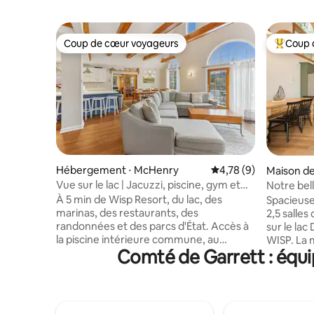
Coup de cœur voyageurs
Coup 
Coup de cœur voyageurs
Coups de
Hébergement ⋅ McHenry
Évaluation moyenne s
4,78 (9)
Maison de
Vue sur le lac | Jacuzzi, piscine, gym et
Notre bell
jeux | Borne de recharge pour voiture
À 5 min de Wisp Resort, du lac, des
Spacieuse
électrique
marinas, des restaurants, des
2,5 salle
randonnées et des parcs d'État. Accès à
sur le lac
la piscine intérieure commune, au
WISP. La 
Comté de Garrett : équi
pickleball et à la salle de sport. 🛏️
rénovée p
Capacité d'hébergement de
8 personn
10 personnes (4 lits queen size, canapé-lit
climatisat
simple dans le salon, futon simple dans le
équipée et
loft) ♨️ Spa 🌲 Vue partielle sur le lac 🔌
4 télévise