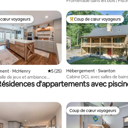
Promenade dans les bois | Pisci
intérieure, jacuzzi
 cœur voyageurs
Coup de cœur voyageurs
 cœur voyageurs
Coups de cœur voyageurs les p
 sur la base de 16 commentaires : 5 sur 5
Hébergement ⋅ Swanton
ent ⋅ McHenry
Évaluation moyenne sur la base de 25 co
5 (25)
Cabine DCL avec salles de bain
alle de jeux et ambiance
Résidences d'appartements avec piscin
rénovées, QUAI D'AMARRAGE e
vous attendent !
Coup de cœur voyageurs
Coup de cœur voyageurs