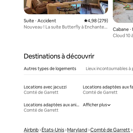
Suite ⋅ Accident
Évaluation moyenne sur 
4,98 (279)
Nouveau ! La suite Butterfly à Enchanted
Cabane ⋅
Table Meadow
Cloud 10 
Destinations à découvrir
Autres types de logements
Lieux incontournables à 
Locations avec jacuzzi
Comté de Garrett
Comté de Garrett
Locations adaptées aux animaux
Afficher plus
Comté de Garrett
Airbnb
États-Unis
Maryland
Comté de Garrett