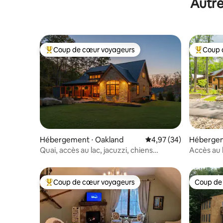
Autre
Coup de cœur voyageurs
Coup 
Coups de cœur voyageurs les plus appréciés
Coups de
Hébergement ⋅ Oakland
Évaluation moyenne sur
4,97 (34)
Hébergem
Quai, accès au lac, jacuzzi, chiens
Accès au l
acceptés
sauna
Coup de cœur voyageurs
Coup de
Coups de cœur voyageurs les plus appréciés
Coup de