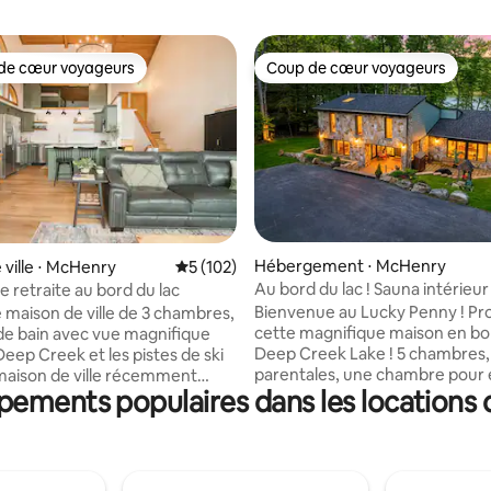
de cœur voyageurs
Coup de cœur voyageurs
 cœur voyageurs les plus appréciés
Coup de cœur voyageurs
ur la base de 9 commentaires : 4,78 sur 5
Hébergement ⋅ McHenry
 ville ⋅ McHenry
Évaluation moyenne sur la base de 102 co
5 (102)
Au bord du lac ! Sauna intérieur 
e retraite au bord du lac
14 couchages ! Kayaks !
Bienvenue au Lucky Penny ! Pro
 maison de ville de 3 chambres,
cette magnifique maison en bor
s de bain avec vue magnifique
Deep Creek Lake ! 5 chambres, 
 Deep Creek et les pistes de ski
parentales, une chambre pour 
maison de ville récemment
pements populaires dans les locations 
avec arcades et de la place pou
eut accueillir confortablement
14 personnes. Profitez d'une g
es. Vous apprécierez la
terrasse toute neuve donnant su
ion, la cuisine entièrement
avec jacuzzi, brasero au bord de
 le gril, la cheminée à bois et
kayaks et canoë à la disposition
urs intelligents. 15 marches