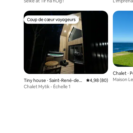
ain Settlement
Selke at Tir na nÓg !
L'imprena
Coup de cœur voyageurs
Coup de cœur voyageurs
Chalet ⋅ P
Maison Le
Tiny house ⋅ Saint-René-de-
Évaluation moyenne sur
4,98 (80)
Matane
Chalet Mytik - Échelle 1