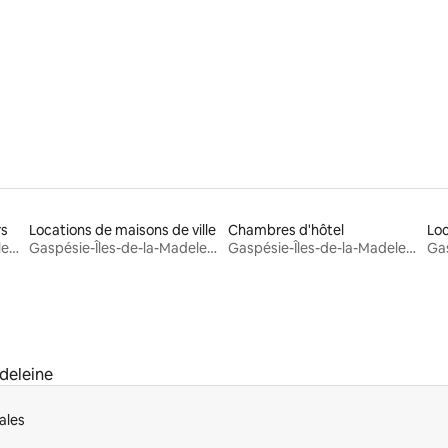
rs
Locations de maisons de ville
Chambres d'hôtel
Gaspésie-Îles-de-la-Madeleine
Gaspésie-Îles-de-la-Madeleine
Gaspésie-Îles-de-la-Madeleine
deleine
ales