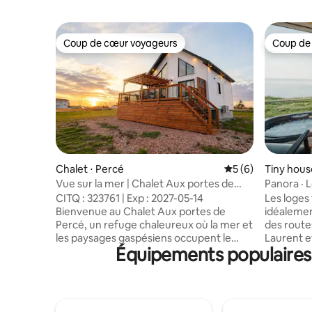
Coup de cœur voyageurs
Coup de
Coup de cœur voyageurs
Coup de
Chalet ⋅ Percé
Évaluation moyenn
5 (6)
Tiny hous
-Monts
Vue sur la mer | Chalet Aux portes de
Panora · 
Percé
CITQ : 323761 | Exp : 2027-05-14
Les loges 
Bienvenue au Chalet Aux portes de
idéalemen
Percé, un refuge chaleureux où la mer et
des routes
les paysages gaspésiens occupent le
Laurent e
Équipements populaires 
devant de la scène. Situé à quelques
Gaspésie 
minutes des attraits emblématiques de
dans une a
Percé, ce chalet vous invite à ralentir le
route et 
rythme et à profiter pleinement de la
fleuve, l
beauté du littoral. Entre les promenades
exception