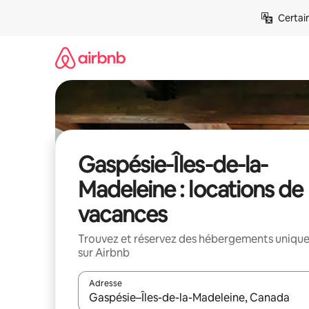
Aller
Certai
directement
au
contenu
Gaspésie-Îles-de-la-
Madeleine : locations de
vacances
Trouvez et réservez des hébergements uniqu
sur Airbnb
Adresse
Lorsque les résultats s'affichent, utilisez les flèc