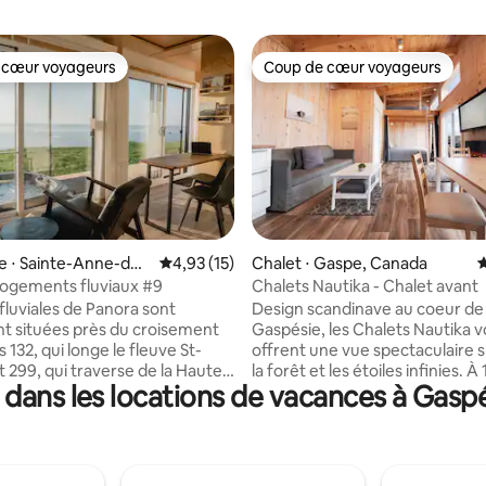
 cœur voyageurs
Coup de cœur voyageurs
 cœur voyageurs
Coup de cœur voyageurs
e sur la base de 6 commentaires : 5 sur 5
e ⋅ Sainte-Anne-des
Évaluation moyenne sur la base de 15 comme
4,93 (15)
Chalet ⋅ Gaspe, Canada
É
Logements fluviaux #9
Chalets Nautika - Chalet avant
fluviales de Panora sont
Design scandinave au coeur de 
t situées près du croisement
Gaspésie, les Chalets Nautika 
 132, qui longe le fleuve St-
offrent une vue spectaculaire su
t 299, qui traverse de la Haute-
la forêt et les étoiles infinies. À 
dans les locations de vacances à Gaspé
à la Baie-des-Chaleurs. Lovées
minutes de Gaspé, à 30 minute
nse non-visible à partir de la
Percé et du parc Forillon, et à 
à une dizaine de mètres du
d'une foule d'attraits, la site 
es loges profitent d'un panorama
chalets vous captivera. Les Chalets
nel. Tour de la Gaspésie, séjour
Nautika vous offrent un hébe