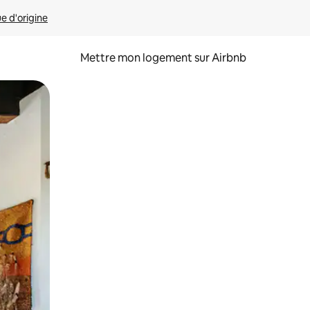
ue d'origine
Mettre mon logement sur Airbnb
sant glisser.