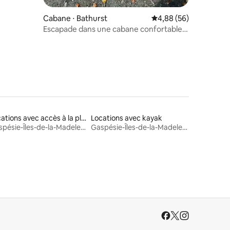
Cabane ⋅ Bathurst
Évaluation moyenne su
4,88 (56)
Escapade dans une cabane confortable
avec vue sur la rivière et brasero
Locations avec accès à la plage
Locations avec kayak
Gaspésie-Îles-de-la-Madeleine
Gaspésie-Îles-de-la-Madeleine