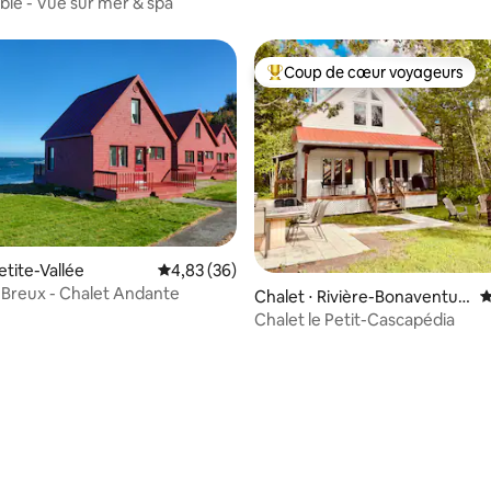
ble - Vue sur mer & spa
Coup de cœur voyageurs
Coups de cœur voyageurs les p
etite-Vallée
Évaluation moyenne sur la base de 36 commen
4,83 (36)
Breux - Chalet Andante
 la base de 80 commentaires : 4,98 sur 5
Chalet ⋅ Rivière-Bonaventur
É
e
Chalet le Petit-Cascapédia