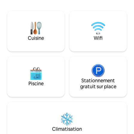
destiné à la cuisine, à la salle à manger et
vous visitez cette 
au salon. L'appartement dispose du
la magnifique baie. L'appartement 
chauffage, de jeux de société, d'une
compose de deux t
télévision, d'un jardin, d'une terrasse,
parfaites même p
d'une piscine avec vue, d'un barbecue,
prendre le soleil. Il se compose
d'une aire de jeux, d'un parking et du Wi-
également de deux
Fi.
complètes.
Cuisine
Wifi
ESFCTU00002000500004794300000000000000000000ESS0
Stationnement
Piscine
gratuit sur place
Climatisation