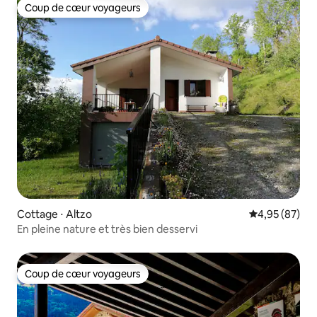
Coup de cœur voyageurs
Coup de cœur voyageurs
Cottage ⋅ Altzo
Évaluation mo
4,95 (87)
En pleine nature et très bien desservi
Coup de cœur voyageurs
Coup de cœur voyageurs