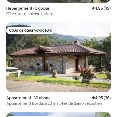
Hébergement ⋅ Elgoibar
Évaluation mo
4,96 (49)
Gîte rural en pleine nature.
Coup de cœur voyageurs
Coup de cœur voyageurs
Appartement ⋅ Villabona
Évaluation mo
4,95 (38)
Appartement Borda, à 20 minutes de Saint-Sébastien