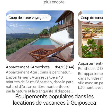
plus encore.
Coup de cœur voyageurs
Coup de cœur vo
Coup de cœur voyageurs
Coup de cœur vo
Appartement ⋅ Sai
Appartement ⋅ Amezketa
Évaluation moyenne sur la base 
4,93 (144)
en
Penthouse à Ondar
Appartement Atari, dans le parc naturel
Parking gratuit + 
Bel appartement à
d'Aralar.
L'appartement Atari est situé à 40
dans l'un des meill
minutes de Saint-Sébastien, dans le parc
ville avec un parki
naturel d'Aralar, entièrement entouré
bâtiment, avec un a
par la nature et la tranquillité. Il dispose
Avec la climatisat
Équipements populaires dans les
d'une chambre avec un lit double et un
la maison. Le quartier est situé à environ
lit superposé avec deux lits simples,
20 minutes à pied 
locations de vacances à Guipuscoa
d'une salle de bain et d'un espace
promenade obligat