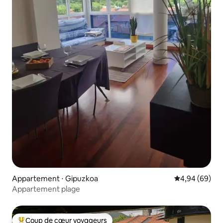
Appartement ⋅ Gipuzkoa
Évaluation mo
4,94 (69)
Appartement plage
Coup de cœur voyageurs