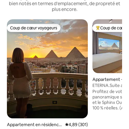
bien notés en termes d'emplacement, de propreté et
plus encore.
Coup de cœur voyageurs
Coup de cœur 
Coup de cœur voyageurs
Coups de cœur vo
Appartement ⋅ Al
ETERNA.Suite avec 
pyramides et balc
Profitez de votre 
panoramique sur l
et le Sphinx Oui, l
100 % réelles. (As
consulter nos aut
Offrez-vous une v
toutes les pyrami
Appartement en résidence
Évaluation moyenne sur la base 
4,89 (301)