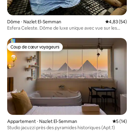
Dôme ⋅ Nazlet El-Semman
Évaluation mo
4,83 (54)
Esfera Celeste. Dôme de luxe unique avec vue sur les
pyramides
Coup de cœur voyageurs
Coup de cœur voyageurs
Appartement ⋅ Nazlet El-Semman
Évaluation
5 (14)
Studio jacuzzi près des pyramides historiques (Apt.1)