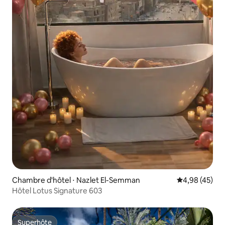
Chambre d'hôtel ⋅ Nazlet El-Semman
Évaluation mo
4,98 (45)
Hôtel Lotus Signature 603
Superhôte