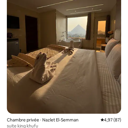
Chambre privée ⋅ Nazlet El-Semman
Évaluation mo
4,97 (87)
suite king khufu