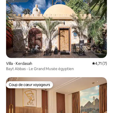
Superhôte
Villa ⋅ Kerdasah
Évaluation 
4,71 (7)
Bayt Abbas - Le Grand Musée égyptien
Coup de cœur voyageurs
Coup de cœur voyageurs