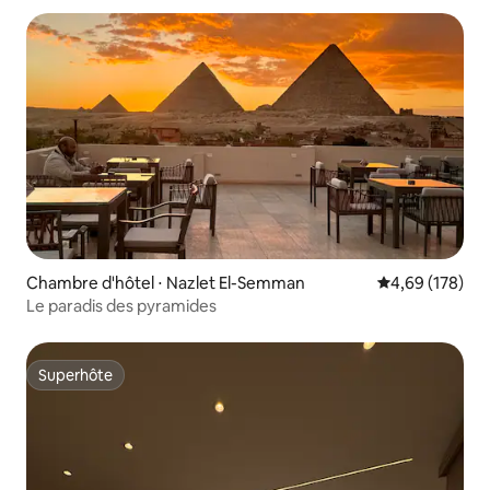
Chambre d'hôtel ⋅ Nazlet El-Semman
Évaluation moy
4,69 (178)
Le paradis des pyramides
Superhôte
Superhôte