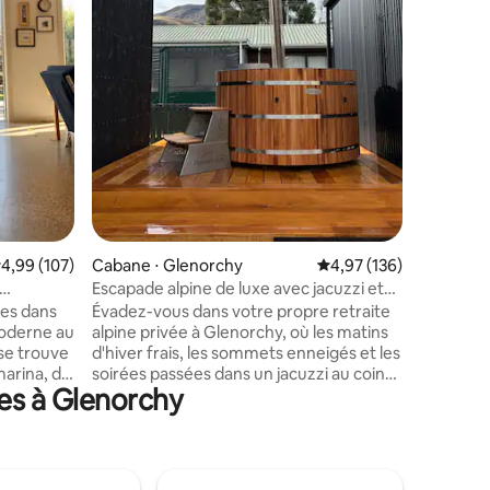
porte d'e
maison, mai
récemmen
taires : 4,96 sur 5
ouverte, 
Deux cha
l'une avec
un lit king s
de notre 
profitez du
sirotant 
étoiles.
valuation moyenne sur la base de 107 commentaires : 4,99 sur 5
4,99 (107)
Cabane ⋅ Glenorchy
Évaluation moyenne sur
4,97 (136)
Escapade alpine de luxe avec jacuzzi et
rès du lac
vues
es dans
Évadez-vous dans votre propre retraite
moderne au
alpine privée à Glenorchy, où les matins
se trouve
d'hiver frais, les sommets enneigés et les
marina, du
soirées passées dans un jacuzzi au coin
es à Glenorchy
ux.
du feu de bois vous feront vivre un
ne vue
séjour vraiment inoubliable. Fox Lodge
la maison
est conçu pour vous permettre de
rel. Il y a
ralentir : imaginez de longues matinées
de
avec vue sur la montagne, des après-