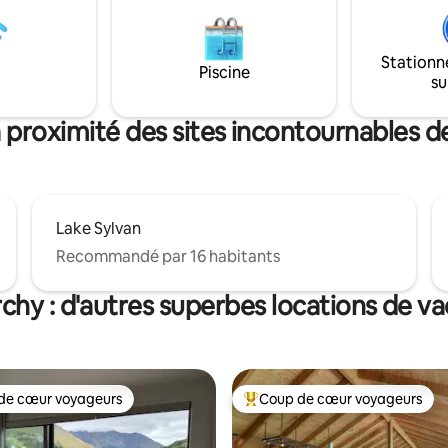
l'espace de vie principal à la pel
la cour arrière clôturée. Glenorchy est un
petit village et la porte d'entré
Stationn
national du mont Aspiring. C'es
Piscine
su
endroit idéal pour se détendre
quelques jours loin de l'agitatio
Queenstown.
 proximité des sites incontournables 
Lake Sylvan
Recommandé par 16 habitants
chy : d'autres superbes locations de v
de cœur voyageurs
Coup de cœur voyageurs
 cœur voyageurs les plus appréciés
Coups de cœur voyageurs les p