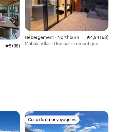
Hébergement ⋅ Northburn
Évaluation moyenne su
4,94 (68)
Mabula Villas - Une oasis romantique
taires : 4,98 sur 5
Évaluation moyenne sur la base de 38 commentaires : 5 sur 5
5 (38)
Coup de cœur voyageurs
Coup de cœur voyageurs