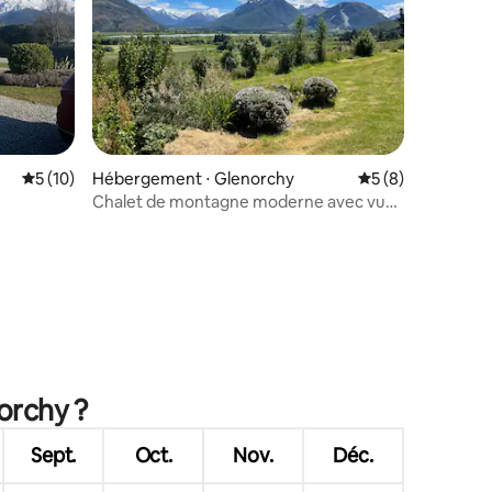
Évaluation moyenne sur la base de 10 commentaires : 5 sur 5
5 (10)
Hébergement ⋅ Glenorchy
Évaluation moyenn
5 (8)
Chalet de montagne moderne avec vue
spectaculaire
ntaires : 4,94 sur 5
orchy ?
Sept.
Oct.
Nov.
Déc.