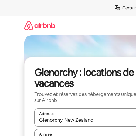
Aller
Certai
directement
au
contenu
Glenorchy : locations de
vacances
Trouvez et réservez des hébergements uniqu
sur Airbnb
Adresse
Lorsque les résultats s'affichent, utilisez les flèc
Arrivée