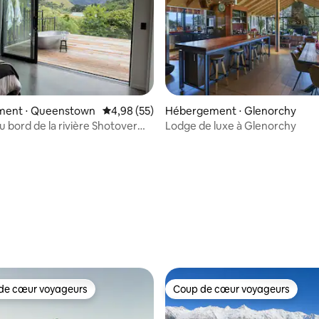
ent ⋅ Queenstown
Évaluation moyenne sur la base de 55 commen
4,98 (55)
Hébergement ⋅ Glenorchy
u bord de la rivière Shotover
Lodge de luxe à Glenorchy
 extérieur
r la base de 43 commentaires : 4,81 sur 5
de cœur voyageurs
Coup de cœur voyageurs
 cœur voyageurs les plus appréciés
Coup de cœur voyageurs