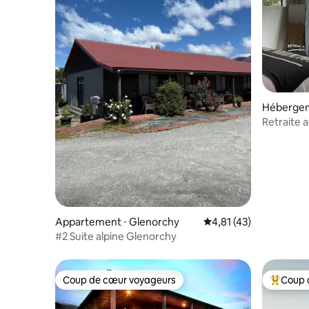
Hébergem
Retraite a
avec bain
Appartement ⋅ Glenorchy
Évaluation moyenne su
4,81 (43)
#2 Suite alpine Glenorchy
Coup de cœur voyageurs
Coup 
Coup de cœur voyageurs
Coups de