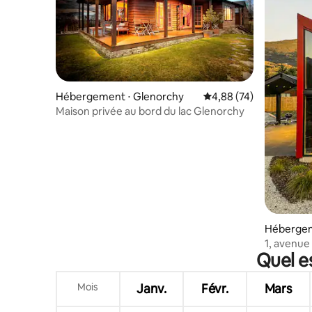
Hébergement ⋅ Glenorchy
Évaluation moyenne sur
4,88 (74)
Maison privée au bord du lac Glenorchy
Hébergem
1, avenue
Quel e
Mois
Janv.
Févr.
Mars