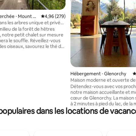
la base de 176 commentaires : 4,99 sur 5
erchée ⋅ Mount Cr
Évaluation moyenne sur la base de 279 commen
4,96 (279)
ns les arbres unique et privée
noire extérieure
milieu de la forêt de hêtres
, notre petit chalet sur mesure
era le souffle. Réveillez-vous
des oiseaux, savourez le thé du
té d'un Tui, et plongez dans le
ain en plein air tout en
les couchers de soleil ou les
ustrales sur Bob's Cove. Notre
Hébergement ⋅ Glenorchy
É
ace confortable est moderne,
Maison moderne et ouverte de
 et vraiment unique, il est à
3 chambres et 2 salles de bain p
Détendez-vous avec vos proch
t 12 minutes de Queenstown
notre maison accueillante et 
inutes de Glenorchy. Profitez
cœur de Glenorchy. La maison 
vescence de la ville, puis retirez-
à 2 minutes à pied du lac, de la 
 votre refuge privé. Les
opulaires dans les locations de vacanc
pub, des cafés et de l'aire de je
de randonnée et de marche
Chaque chambre bénéficie d'u
 à votre porte !
magnifique sur la montagne et 
bénéficie d'un bon éclairage natu
une grande terrasse qui mène 