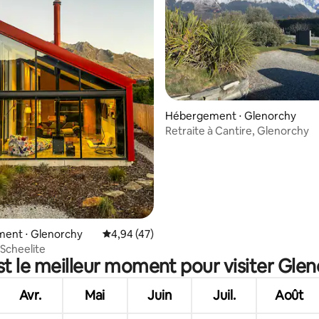
 la base de 74 commentaires : 4,88 sur 5
Hébergement ⋅ Glenorchy
Retraite à Cantire, Glenorchy
ent ⋅ Glenorchy
Évaluation moyenne sur la base de 47 comme
4,94 (47)
 Scheelite
st le meilleur moment pour visiter Glen
Avr.
Mai
Juin
Juil.
Août