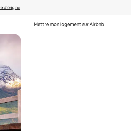
ue d'origine
Mettre mon logement sur Airbnb
sant glisser.