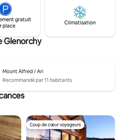
ouse et à
midis passés à explorer certains des
paysages les plus spectaculaires de
e du parc
Nouvelle-Zélande et des soirées au coin
ement gratuit
t un
du feu sous un ciel étoilé. À quelques
Climatisation
r place
 pendant
minutes seulement du cœur de
n de
Glenorchy, mais avec l'impression d'être
complètement à l'écart du monde.
de Glenorchy
Mount Alfred / Ari
Recommandé par 11 habitants
acances
Coup de cœur voyageurs
lus appréciés
Coup de cœur voyageurs