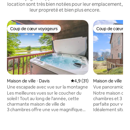
location sont très bien notées pour leur emplacement,
leur propreté et bien plus encore.
Coup de cœur voyageurs
Coup de cœur vo
Coup de cœur voyageurs
Coup de cœur vo
Maison de ville ⋅ Davis
Évaluation moyenne sur la bas
4,9 (31)
Maison de ville ⋅ 
nty
Une escapade avec vue sur la montagne
Vue panoramique 
acceptés
Les meilleures vues sur le coucher du
Notre maison de vi
soleil ! Tout au long de l'année, cette
chambres et 3 sall
charmante maison de ville de
parfaite pour votr
3 chambres offre une vue magnifique
Idéalement située,
sur la montagne et des couchers de
quelques minutes
soleil spectaculaires. Installez-vous dans
Timberline Mounta
le centre de Canaan Valley ! Les
Resort, des Blackw