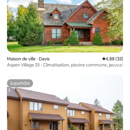
Maison de ville ⋅ Davis
Évaluation mo
4,88 (33)
Aspen Village 33 - Climatisation, piscine commune, jacuzzi
Superhôte
Superhôte