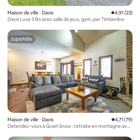
Maison de ville ⋅ Davis
Évaluation mo
4,91 (23)
Davis Luxe 3 lits avec salle de jeux, gym, par Timberline
Superhôte
Superhôte
Maison de ville ⋅ Davis
Évaluation mo
4,71 (79)
Détendez-vous à Quiet Snow : retraite en montagne avec
jacuzzi