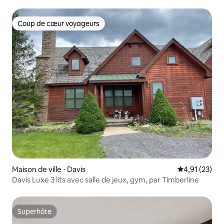
Canaan, Virginie-Occidentale
Coup de cœur voyageurs
Coup de cœur voyageurs
Maison de ville ⋅ Davis
Évaluation mo
4,91 (23)
Davis Luxe 3 lits avec salle de jeux, gym, par Timberline
Superhôte
Superhôte