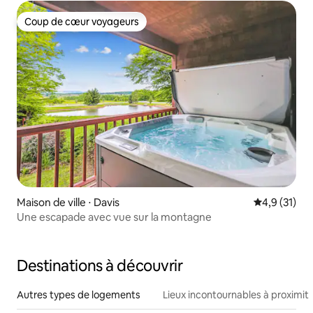
Coup de cœur voyageurs
Coup de cœur voyageurs
Maison de ville ⋅ Davis
Évaluation m
4,9 (31)
Une escapade avec vue sur la montagne
Destinations à découvrir
Autres types de logements
Lieux incontournables à proximit