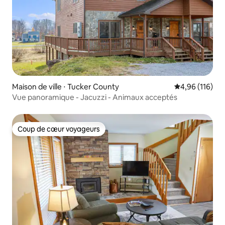
Maison de ville ⋅ Tucker County
Évaluation moy
4,96 (116)
Vue panoramique - Jacuzzi - Animaux acceptés
Coup de cœur voyageurs
Coup de cœur voyageurs