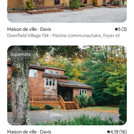
Maison de ville ⋅ Davis
Évaluatio
5 (3)
Deerfield Village 134 - Piscine communautaire, foyer et
Superhôte
Superhôte
Maison de ville ⋅ Davis
Évaluation mo
4,19 (16)