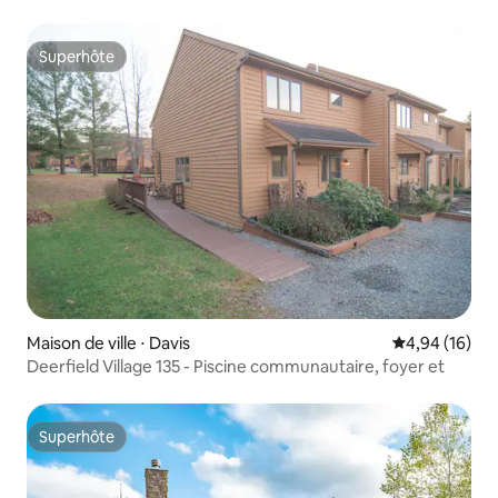
Superhôte
Superhôte
Maison de ville ⋅ Davis
Évaluation mo
4,94 (16)
Deerfield Village 135 - Piscine communautaire, foyer et
Superhôte
Superhôte