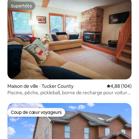
Superhôte
Superhôte
Maison de ville ⋅ Tucker County
Évaluation moy
4,88 (104)
Piscine, pêche, pickleball, borne de recharge pour voiture
électrique – Venez séjourner !
Coup de cœur voyageurs
Coup de cœur voyageurs