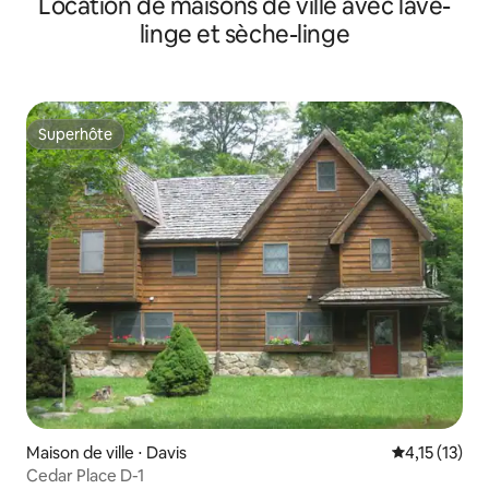
Location de maisons de ville avec lave-
linge et sèche-linge
Superhôte
Superhôte
Maison de ville ⋅ Davis
Évaluation m
4,15 (13)
Cedar Place D-1