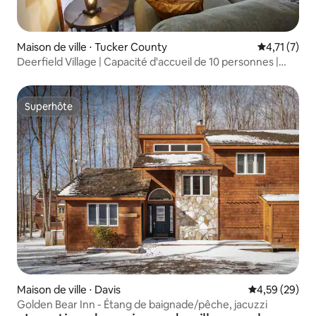
Maison de ville ⋅ Tucker County
Évaluation 
4,71 (7)
Deerfield Village | Capacité d'accueil de 10 personnes |
Cheminée + piscine
Superhôte
Superhôte
Maison de ville ⋅ Davis
Évaluation mo
4,59 (29)
Golden Bear Inn - Étang de baignade/pêche, jacuzzi