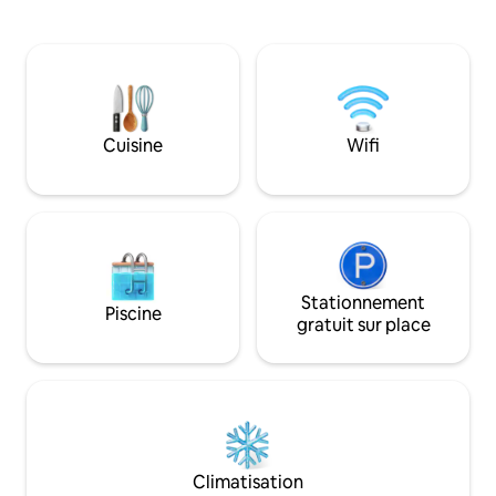
équipée et d'un pa
confortable : une cuisine complète pour
quartier dispose d
préparer vos repas préférés, votre
communautaire, d'
propre lave-linge et sèche-linge pour les
accès à la salle de 
séjours prolongés, et une entrée privée
jacuzzi sont ouver
pour une tranquillité totale. Parfait pour
l'eau atteint 21 de
les amateurs de neige, les golfeurs ou
sommes situés à d
toute personne souhaitant une maison
Cuisine
Wifi
épicerie, d'un cin
loin de chez elle dans la vallée verte
de restaurants, et
ensoleillée. Besoin de plus d'espace ?
plusieurs terrains d
Demandez à réserver notre studio
attenant !
Stationnement
Piscine
gratuit sur place
Climatisation