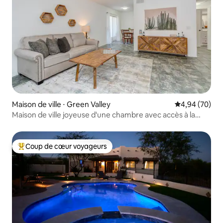
Maison de ville ⋅ Green Valley
Évaluation mo
4,94 (70)
Maison de ville joyeuse d'une chambre avec accès à la
piscine !
Coup de cœur voyageurs
Coups de cœur voyageurs les plus appréciés