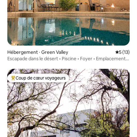
Hébergement ⋅ Green Valley
Évaluation
5 (13)
Escapade dans le désert • Piscine • Foyer • Emplacement
idéal
Coup de cœur voyageurs
Coups de cœur voyageurs les plus appréciés