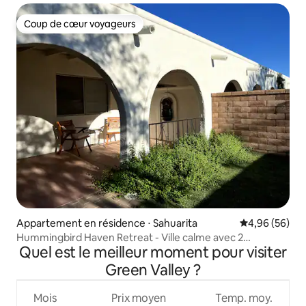
Coup de cœur voyageurs
Coup de cœur voyageurs
Appartement en résidence ⋅ Sahuarita
Évaluation mo
4,96 (56)
Hummingbird Haven Retreat - Ville calme avec 2
Quel est le meilleur moment pour visiter
chambres
Green Valley ?
Mois
Prix moyen
Temp. moy.