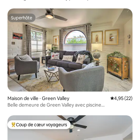
Superhôte
Superhôte
Maison de ville ⋅ Green Valley
Évaluation mo
4,95 (22)
Belle demeure de Green Valley avec piscine
communautaire !
Coup de cœur voyageurs
Coups de cœur voyageurs les plus appréciés