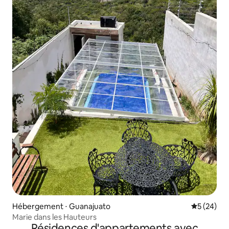
Hébergement ⋅ Guanajuato
Évaluation
5 (24)
Marie dans les Hauteurs
Résidences d'appartements avec