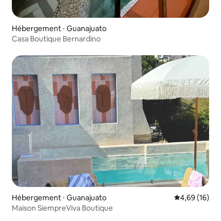
Hébergement ⋅ Guanajuato
Casa Boutique Bernardino
Hébergement ⋅ Guanajuato
Évaluation mo
4,69 (16)
Maison SiempreViva Boutique