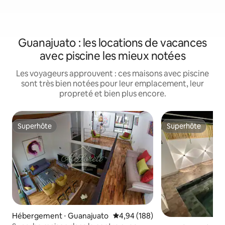
Guanajuato : les locations de vacances
avec piscine les mieux notées
Les voyageurs approuvent : ces maisons avec piscine
sont très bien notées pour leur emplacement, leur
propreté et bien plus encore.
Superhôte
Superhôte
Superhôte
Superhôte
Hébergement ⋅ Guanajuato
Évaluation moyenne sur la base 
4,94 (188)