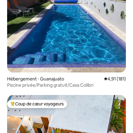
Hébergement ⋅ Guanajuato
Évaluation moy
4,91 (181)
Piscine privée/Parking gratuit/Casa Colibri
Coup de cœur voyageurs
Coups de cœur voyageurs les plus appréciés