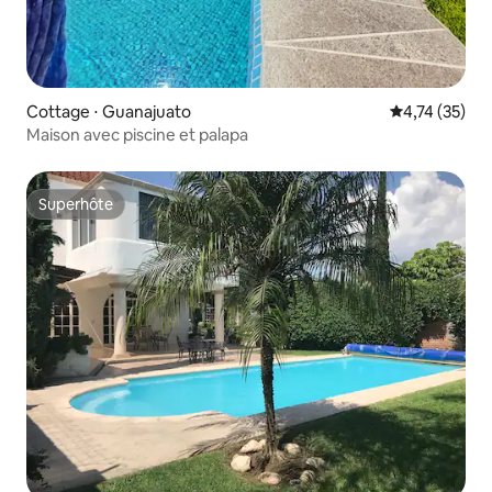
Cottage ⋅ Guanajuato
Évaluation mo
4,74 (35)
Maison avec piscine et palapa
Superhôte
Superhôte