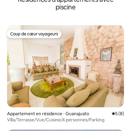
piscine
Coup de cœur voyageurs
Coup de cœur voyageurs
Appartement en résidence ⋅ Guanajuato
Évaluatio
5 (8)
Villa/Terrasse/Vue/Cuisine/4 personnes/Parking