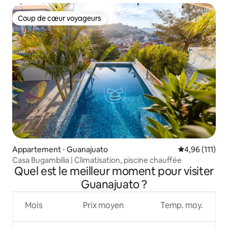
Coup de cœur voyageurs
Coup de cœur voyageurs
Appartement ⋅ Guanajuato
Évaluation moy
4,96 (111)
Casa Bugambilia | Climatisation, piscine chauffée
Quel est le meilleur moment pour visiter
Guanajuato ?
Mois
Prix moyen
Temp. moy.