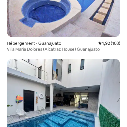
Hébergement ⋅ Guanajuato
Évaluation moy
4,92 (103)
Villa María Dolores (Alcatraz House) Guanajuato