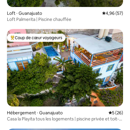
Loft ⋅ Guanajuato
Évaluation mo
4,96 (57)
Loft Palmerita | Piscine chauffée
Coup de cœur voyageurs
Coups de cœur voyageurs les plus appréciés
Hébergement ⋅ Guanajuato
Évaluation
5 (26)
Casa la Playita tous les logements | piscine privée et toit-
terrasse