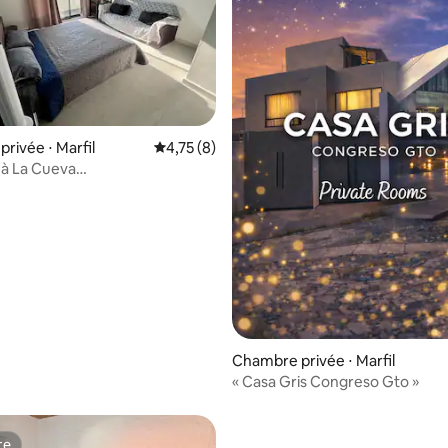
rivée ⋅ Marfil
Évaluation moyenne sur la base de 8 comme
4,75 (8)
à La Cueva
is Congreso Gto »
 sur la base de 16 commentaires : 5 sur 5
Chambre privée ⋅ Marfil
« Casa Gris Congreso Gto »
te