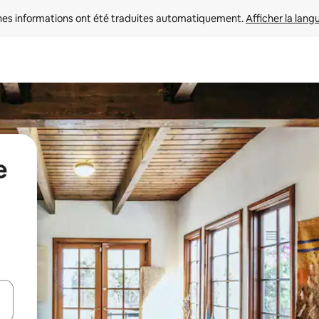
nes informations ont été traduites automatiquement. 
Afficher la lang
e
hes vers le haut et vers le bas pour les parcourir ou en appuyant et en fai