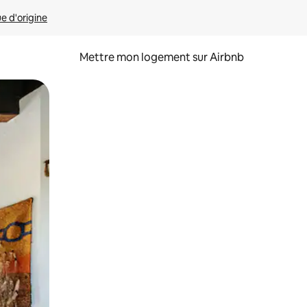
ue d'origine
Mettre mon logement sur Airbnb
sant glisser.