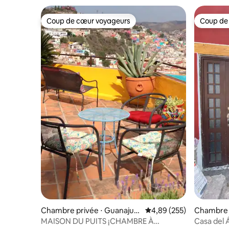
Coup de cœur voyageurs
Coup de
Coup de cœur voyageurs
Coup de
Chambre privée ⋅ Guanajuat
Évaluation moyenne sur 
4,89 (255)
Chambre p
o
o
MAISON DU PUITS ¡CHAMBRE À
Casa del