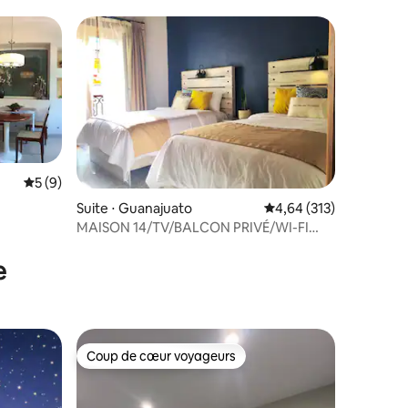
Évaluation moyenne sur la base de 9 commentaires : 5 sur 5
5 (9)
Suite ⋅ Guanajuato
Évaluation moyenne sur
4,64 (313)
MAISON 14/TV/BALCON PRIVÉ/WI-FI
ntaires : 4,64 sur 5
RAPIDE/THÉÂTRE JUÁREZ
e
Coup de cœur voyageurs
Coup de cœur voyageurs