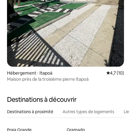
Hébergement ⋅ Itapoá
Évaluation m
4,7 (10)
Maison près de la troisième pierre Itapoá
Destinations à découvrir
Destinations à proximité
Autres types de logements
Lie
Praia Grande
Gramado