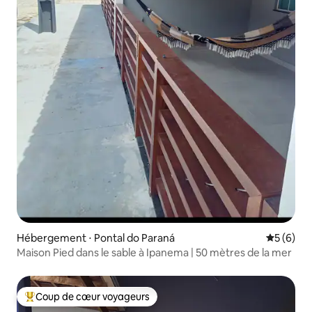
Hébergement ⋅ Pontal do Paraná
Évaluatio
5 (6)
Maison Pied dans le sable à Ipanema | 50 mètres de la mer
Coup de cœur voyageurs
Coups de cœur voyageurs les plus appréciés