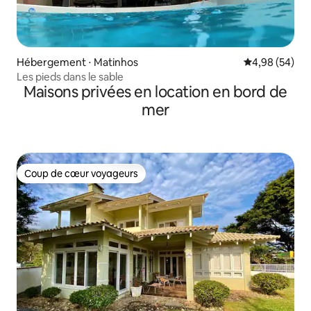
Hébergement ⋅ Matinhos
Évaluation mo
4,98 (54)
Les pieds dans le sable
Maisons privées en location en bord de
mer
Coup de cœur voyageurs
Coup de cœur voyageurs