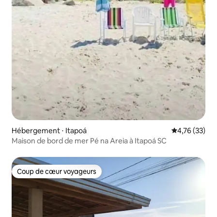
Hébergement ⋅ Itapoá
Évaluation mo
4,76 (33)
Maison de bord de mer Pé na Areia à Itapoá SC
Coup de cœur voyageurs
Coup de cœur voyageurs