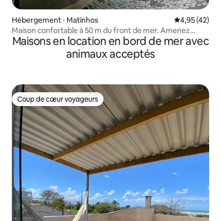
Hébergement ⋅ Matinhos
Évaluation mo
4,95 (42)
Maison confortable à 50 m du front de mer. Amenez
Maisons en location en bord de mer avec
votre animal de compagnie.
animaux acceptés
Coup de cœur voyageurs
Coup de cœur voyageurs