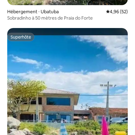
Hébergement ⋅ Ubatuba
Évaluation mo
4,96 (52)
Sobradinho à 50 mètres de Praia do Forte
Superhôte
Superhôte