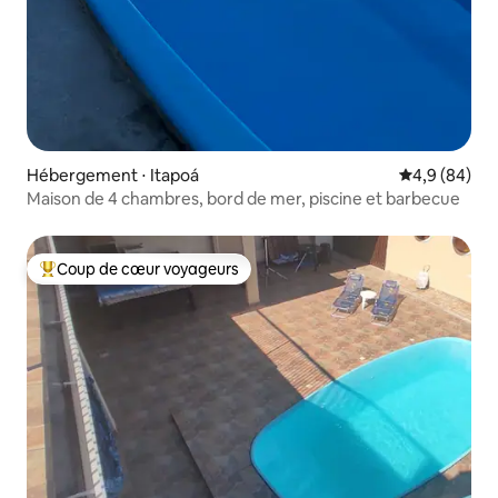
Hébergement ⋅ Itapoá
Évaluation m
4,9 (84)
Maison de 4 chambres, bord de mer, piscine et barbecue
Coup de cœur voyageurs
Coups de cœur voyageurs les plus appréciés