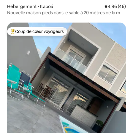
Hébergement ⋅ Itapoá
Évaluation mo
4,96 (46)
Nouvelle maison pieds dans le sable à 20 mètres de la mer
2 chambres
Coup de cœur voyageurs
Coups de cœur voyageurs les plus appréciés