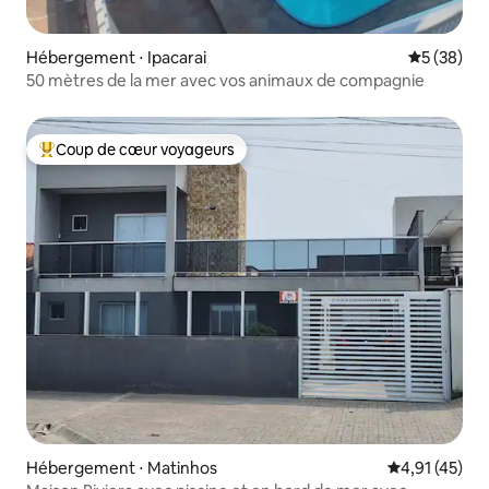
Hébergement ⋅ Ipacarai
Évaluation
5 (38)
50 mètres de la mer avec vos animaux de compagnie
Coup de cœur voyageurs
Coups de cœur voyageurs les plus appréciés
Hébergement ⋅ Matinhos
Évaluation mo
4,91 (45)