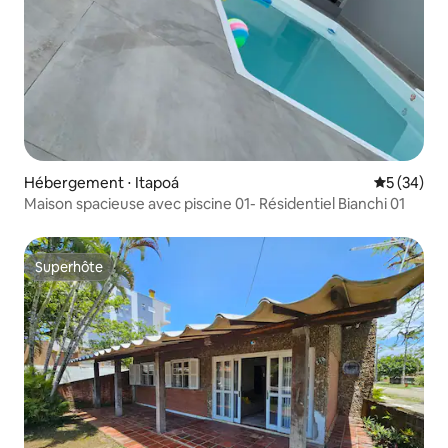
Hébergement ⋅ Itapoá
Évaluation
5 (34)
Maison spacieuse avec piscine 01- Résidentiel Bianchi 01
Superhôte
Superhôte