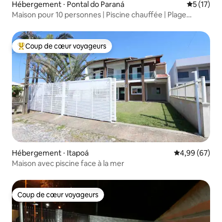
Hébergement ⋅ Pontal do Paraná
Évaluation
5 (17)
Maison pour 10 personnes | Piscine chauffée | Plage
d'Ipanema
Coup de cœur voyageurs
Coups de cœur voyageurs les plus appréciés
Hébergement ⋅ Itapoá
Évaluation mo
4,99 (67)
Maison avec piscine face à la mer
Coup de cœur voyageurs
Coup de cœur voyageurs