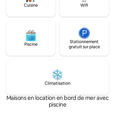
de supermarchés, 
Cuisine
Wifi
glacier et de phar
du nouveau pont.
Stationnement
Piscine
gratuit sur place
Climatisation
Maisons en location en bord de mer avec
piscine