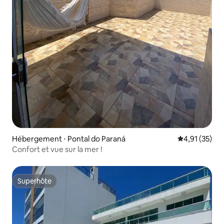
Hébergement ⋅ Pontal do Paraná
Évaluation mo
4,91 (35)
Confort et vue sur la mer !
Superhôte
Superhôte