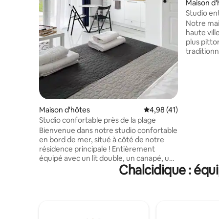
Maison d'
Studio e
maison d'
Notre mai
haute vill
plus pitt
tradition
tsinari.V
bus n ° 2
meublé de
étage.Il 
réfrigérat
climatisa
Maison d'hôtes
Évaluation moyenne su
4,98 (41)
dans la d
Studio confortable près de la plage
connexion
Bienvenue dans notre studio confortable
chaussée d
en bord de mer, situé à côté de notre
bar pour l
résidence principale ! Entièrement
le café, l
équipé avec un lit double, un canapé, une
23h.Nous 
Chalcidique : équ
télévision et une cuisine, il est parfait
pour les couples à la recherche d’une
escapade relaxante. Situé à 100 m de la
plage, à proximité de terrains de sport et
à deux pas du village, c’est un endroit
idéal pour se détendre, se promener et