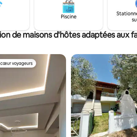
Stationn
Piscine
su
ion de maisons d'hôtes adaptées aux fa
 cœur voyageurs
 cœur voyageurs