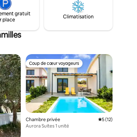
ement gratuit
Climatisation
r place
milles
Coup de cœur voyageurs
Coup de cœur voyageurs
Chambre privée
Évaluation moyenne
5 (12)
Aurora Suites 1 unité