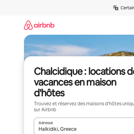
Aller
Certai
directement
au
contenu
Chalcidique : locations d
vacances en maison
d'hôtes
Trouvez et réservez des maisons d'hôtes uniq
sur Airbnb
Adresse
Lorsque les résultats s'affichent, utilisez les flèc