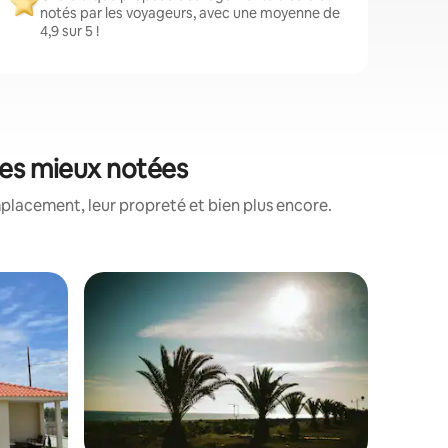
notés par les voyageurs, avec une moyenne de
4,9 sur 5 !
les mieux notées
placement, leur propreté et bien plus encore.
Maison d
lus appréciés
Villa Pilg
Maison d
d'Ierisso
village. 
un parkin
de-chauss
télévisio