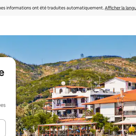
nes informations ont été traduites automatiquement. 
Afficher la lang
e
ues
hes vers le haut et vers le bas pour les parcourir ou en appuyant et en fai