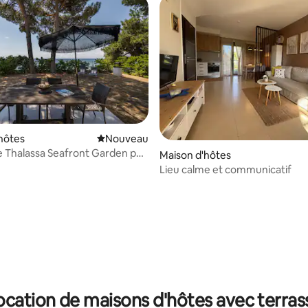
hôtes
Nouvel hébergement
Nouveau
 Thalassa Seafront Garden par
Maison d'hôtes
Lieu calme et communicatif
ocation de maisons d'hôtes avec terras