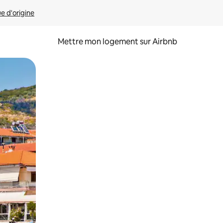
ue d'origine
Mettre mon logement sur Airbnb
sant glisser.