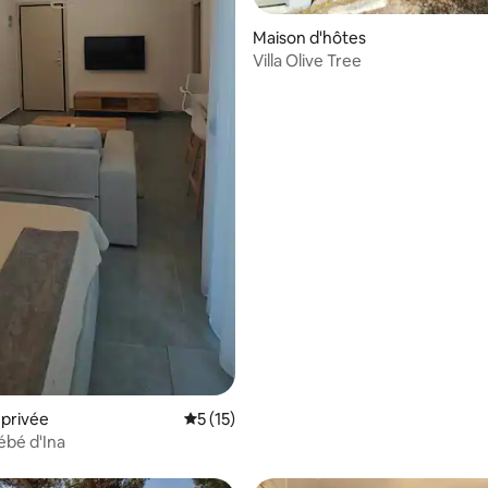
Maison d'hôtes
Villa Olive Tree
privée
Évaluation moyenne sur la base de 15 co
5 (15)
bébé d'Ina