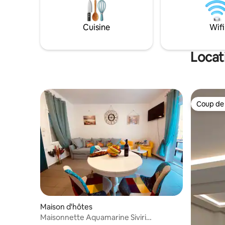
se baigner. Nos amis à quatre pattes,
deux chiens et un chat, partagent la
propriété avec nous, apportant une
Cuisine
Wifi
touche de chaleur à l’environnement.
Garez votre voiture et profitez des
vacances paisibles que vous méritez.
Locat
Coup de
Coup de
Maison d'hôtes
Maisonnette Aquamarine Siviri