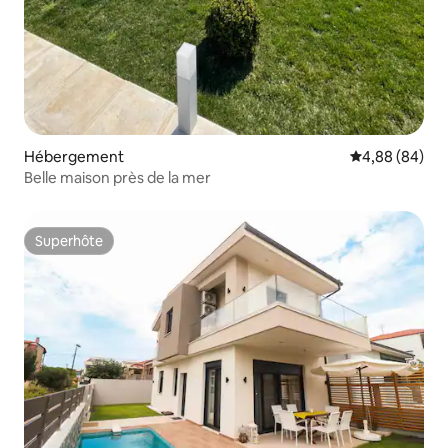
Hébergement
Évaluation mo
4,88 (84)
Belle maison près de la mer
Superhôte
Superhôte