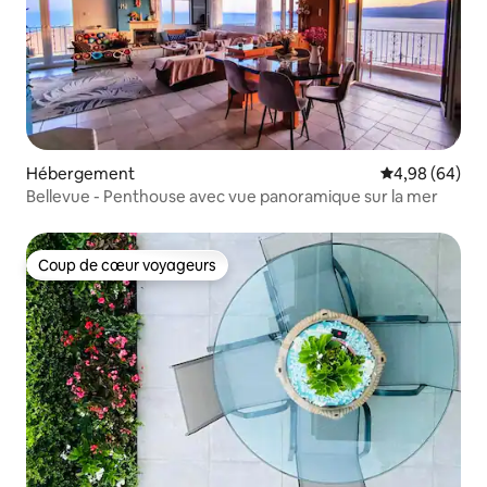
Hébergement
Évaluation mo
4,98 (64)
Bellevue - Penthouse avec vue panoramique sur la mer
Coup de cœur voyageurs
Coup de cœur voyageurs