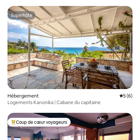
Superhôte
Superhôte
Hébergement
Évaluatio
5 (6)
Logements Kanonika | Cabane du capitaine
Coup de cœur voyageurs
Coups de cœur voyageurs les plus appréciés