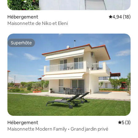
Hébergement
Évaluation mo
4,94 (18)
Maisonnette de Niko et Eleni
Superhôte
Superhôte
Hébergement
Évaluatio
5 (3)
Maisonnette Modern Family • Grand jardin privé