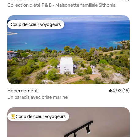
Collection d'été F & B - Maisonette familiale Sithonia
Coup de cœur voyageurs
Coup de cœur voyageurs
Hébergement
Évaluation mo
4,93 (15)
Un paradis avec brise marine
Coup de cœur voyageurs
Coups de cœur voyageurs les plus appréciés