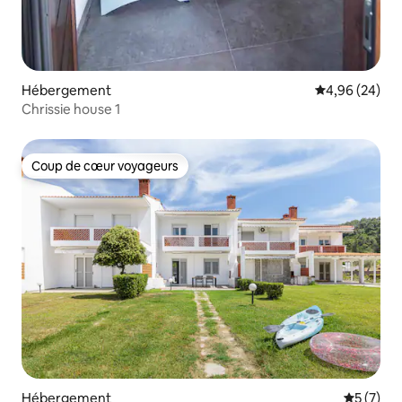
Hébergement
Évaluation mo
4,96 (24)
Chrissie house 1
Coup de cœur voyageurs
Coup de cœur voyageurs
Hébergement
Évaluatio
5 (7)