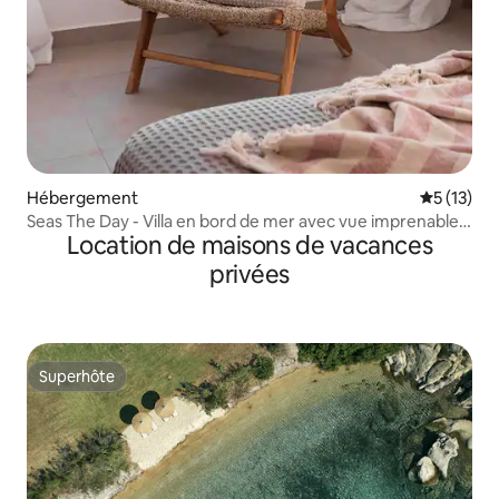
Hébergement
Évaluation
5 (13)
Seas The Day - Villa en bord de mer avec vue imprenable
Location de maisons de vacances
sur la mer
privées
Superhôte
Superhôte