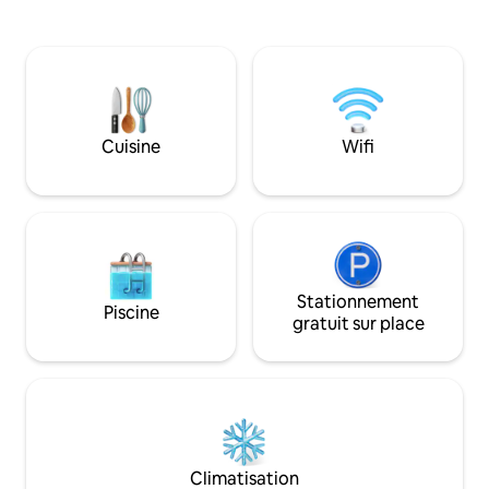
aménagé. Avec un accès facile à la
contemporaine et 
station balnéaire de Sani, aux plages et
raffinés, cette sui
aux restaurants (5 minutes en voiture), il
cadre idéal pour le
est idéal pour les couples, les familles ou
ou les amis à la r
les amis à la recherche de calme, de
d'intimité et de v
nature et d’élégance ! La propriété est
reposantes. Le poi
actuellement en construction et la date
est votre jacuzzi p
Cuisine
Wifi
d'achèvement est prévue en avril. Plus
balcon !
de photos à suivre.
Stationnement
Piscine
gratuit sur place
Climatisation