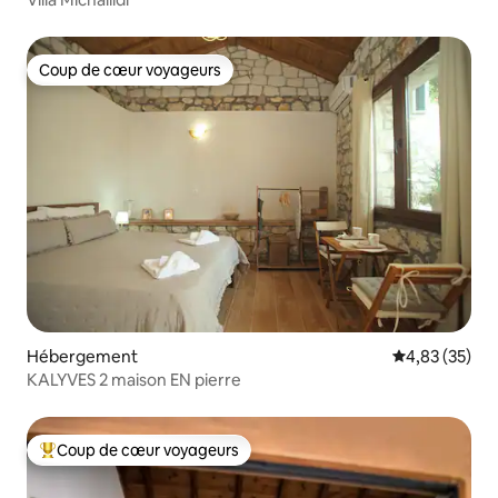
Coup de cœur voyageurs
Coup de cœur voyageurs
Hébergement
Évaluation mo
4,83 (35)
KALYVES 2 maison EN pierre
Coup de cœur voyageurs
Coups de cœur voyageurs les plus appréciés