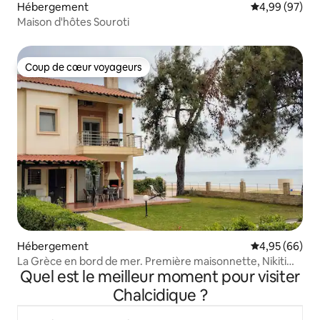
Hébergement
Évaluation mo
4,99 (97)
Maison d'hôtes Souroti
Coup de cœur voyageurs
Coup de cœur voyageurs
Hébergement
Évaluation mo
4,95 (66)
La Grèce en bord de mer. Première maisonnette, Nikiti
Quel est le meilleur moment pour visiter
(3 chambres)
Chalcidique ?