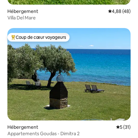
Hébergement
Évaluation mo
4,88 (48)
Villa Del Mare
Coup de cœur voyageurs
Coups de cœur voyageurs les plus appréciés
Hébergement
Évaluation
5 (31)
Appartements Goudas - Dimitra 2