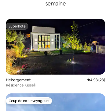
semaine
Superhôte
Superhôte
Hébergement
Évaluation mo
4,93 (28)
Résidence Kipseli
Coup de cœur voyageurs
Coup de cœur voyageurs