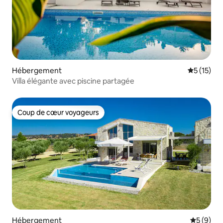
Hébergement
Évaluation
5 (15)
Villa élégante avec piscine partagée
Coup de cœur voyageurs
Coup de cœur voyageurs
Hébergement
Évaluatio
5 (9)