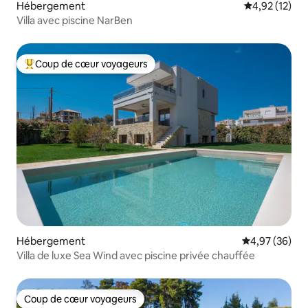
Hébergement
Évaluation mo
4,92 (12)
Villa avec piscine NarBen
Coup de cœur voyageurs
Coups de cœur voyageurs les plus appréciés
Hébergement
Évaluation mo
4,97 (36)
Villa de luxe Sea Wind avec piscine privée chauffée
Coup de cœur voyageurs
Coup de cœur voyageurs