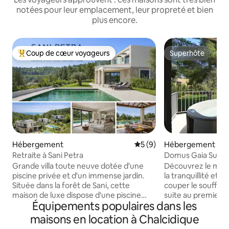
notées pour leur emplacement, leur propreté et bien
plus encore.
Coup de cœur voyageurs
Superhôte
Coups de cœur voyageurs les plus appréciés
Superhôte
Hébergement
Évaluation moyenne sur la 
5 (9)
Hébergement
Retraite à Sani Petra
Domus Gaia Suites
Grande villa toute neuve dotée d'une
Découvrez le maria
piscine privée et d'un immense jardin.
la tranquillité et 
Située dans la forêt de Sani, cette
couper le souffle 
maison de luxe dispose d'une piscine
suite au premier é
Équipements populaires dans les
privée, de 4 lits, de terrasses
des quartiers les pl
ombragées, d'un espace barbecue et
en Chalcidique, à
maisons en location à Chalcidique
d'un grand jardin magnifiquement
de la mer. Conçue