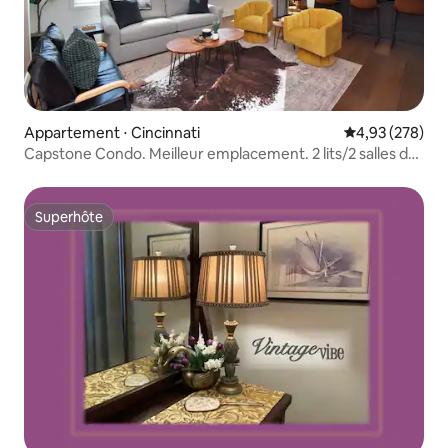
Appartement ⋅ Cincinnati
Évaluation moy
4,93 (278)
Capstone Condo. Meilleur emplacement. 2 lits/2 salles de
bain.
Superhôte
Superhôte