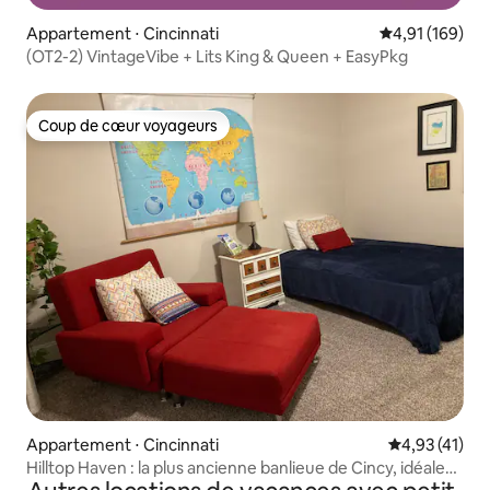
Appartement ⋅ Cincinnati
Évaluation moy
4,91 (169)
(OT2-2) VintageVibe + Lits King & Queen + EasyPkg
Coup de cœur voyageurs
Coup de cœur voyageurs
Appartement ⋅ Cincinnati
Évaluation mo
4,93 (41)
Hilltop Haven : la plus ancienne banlieue de Cincy, idéale
pour la marche