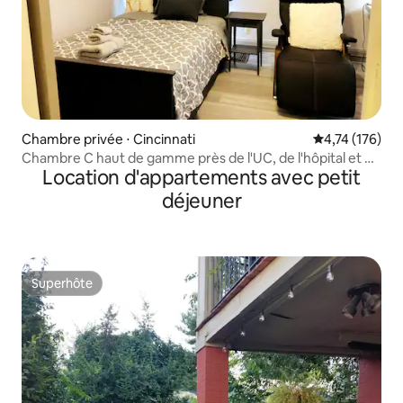
Chambre privée ⋅ Cincinnati
Évaluation moy
4,74 (176)
Chambre C haut de gamme près de l'UC, de l'hôpital et du
Location d'appartements avec petit
zoo avec parking
déjeuner
Superhôte
Superhôte