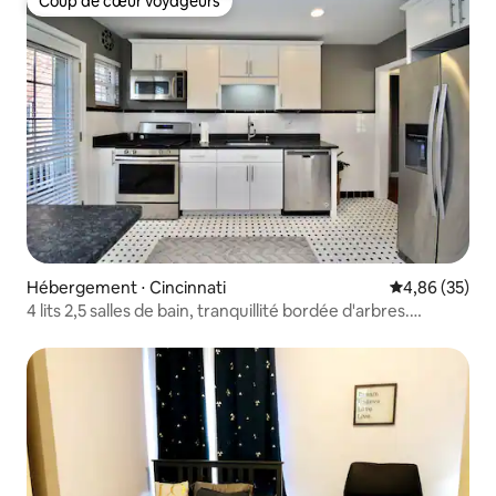
Coup de cœur voyageurs
Coup de cœur voyageurs
Hébergement ⋅ Cincinnati
Évaluation mo
4,86 (35)
4 lits 2,5 salles de bain, tranquillité bordée d'arbres.
Capacité d'hébergement de 11 personnes !