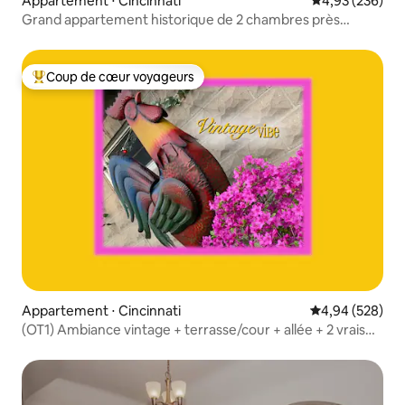
Appartement ⋅ Cincinnati
Évaluation moy
4,93 (236)
Grand appartement historique de 2 chambres près
d'Eden Park
Coup de cœur voyageurs
Coups de cœur voyageurs les plus appréciés
Appartement ⋅ Cincinnati
Évaluation moy
4,94 (528)
(OT1) Ambiance vintage + terrasse/cour + allée + 2 vrais
lits