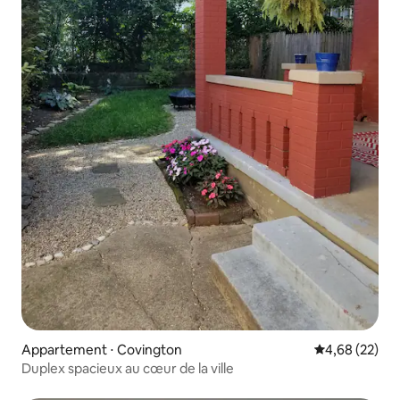
Appartement ⋅ Covington
Évaluation mo
4,68 (22)
Duplex spacieux au cœur de la ville