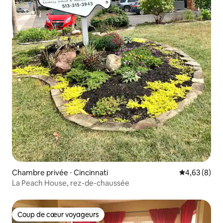
Chambre privée ⋅ Cincinnati
Évaluation m
4,63 (8)
La Peach House, rez-de-chaussée
Coup de cœur voyageurs
Coup de cœur voyageurs