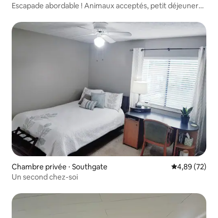
Escapade abordable ! Animaux acceptés, petit déjeuner
gratuit !
Chambre privée ⋅ Southgate
Évaluation mo
4,89 (72)
Un second chez-soi