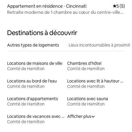
Appartement en résidence ⋅ Cincinnati
Évaluatio
5 (5)
Retraite moderne de 1 chambre au cœur du centre-ville
de Cin !
Destinations à découvrir
Autres types de logements
Lieux incontournables à proximit
Locations de maisons de ville
Chambres d'hôtel
Comté de Hamilton
Comté de Hamilton
Locations au bord de l'eau
Locations avec lit à hauteur adaptée
Comté de Hamilton
Comté de Hamilton
Locations d'appartements
Locations avec sauna
Comté de Hamilton
Comté de Hamilton
Locations de vacances avec piscine
Afficher plus
Comté de Hamilton