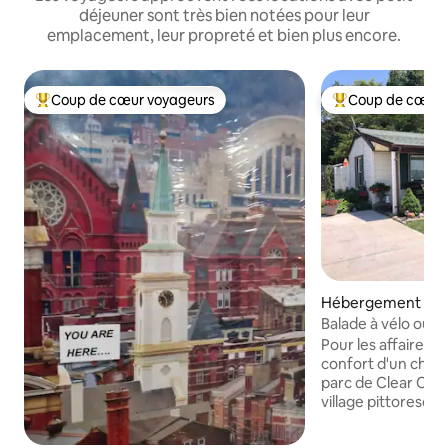
déjeuner sont très bien notées pour leur
emplacement, leur propreté et bien plus encore.
Coup de cœur voyageurs
Coup de cœur 
Coups de cœur voyageurs les plus appréciés
Coups de cœur vo
Hébergement ⋅ N
Cincinnati
Balade à vélo ou à
soleil
Pour les affaires ou 
confort d'un chez-s
parc de Clear Cre
village pittoresque
cyclable du comté
vous à pied, à vélo