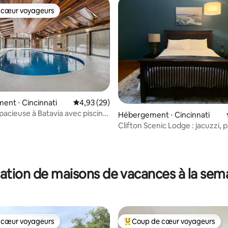
 cœur voyageurs
 cœur voyageurs
nt ⋅ Cincinnati
Évaluation moyenne sur la base de 29 commen
4,93 (29)
spacieuse à Batavia avec piscine
Hébergement ⋅ Cincinnati
 !
Clifton Scenic Lodge : jacuzzi, p
parking
 la base de 54 commentaires : 4,63 sur 5
ation de maisons de vacances à la sem
 cœur voyageurs
Coup de cœur voyageurs
 cœur voyageurs
Coups de cœur voyageurs les p