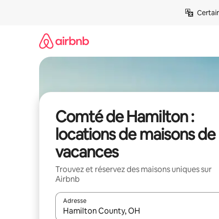
Aller
Certai
directement
au
contenu
Comté de Hamilton :
locations de maisons de
vacances
Trouvez et réservez des maisons uniques sur
Airbnb
Adresse
Lorsque les résultats s'affichent, utilisez les flèc