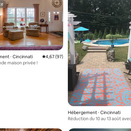
te
te
nt ⋅ Cincinnati
Évaluation moyenne sur la base de 97 commen
4,67 (97)
nde maison privée !
la base de 106 commentaires : 4,93 sur 5
Hébergement ⋅ Cincinnati
Réduction du 10 au 13 août avec
privée