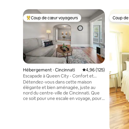
Coup de cœur voyageurs
Coup de
Coups de cœur voyageurs les plus appréciés
Coup de
Hébergement ⋅ Cincinnati
Évaluation moyenne sur
4,96 (125)
Escapade à Queen City - Confort et
calme à proximité du centre-ville
Détendez-vous dans cette maison
élégante et bien aménagée, juste au
nord du centre-ville de Cincinnati. Que
ce soit pour une escale en voyage, pour
rendre visite à de la famille et à des amis,
pour un week-end, pour un
déplacement professionnel ou pour
explorer Cincinnati, vous profiterez d'un
espace confortable que vous pourrez