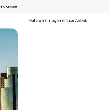
ue d'origine
Mettre mon logement sur Airbnb
sant glisser.