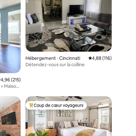
ntaires : 4,91 sur 5
Hébergement ⋅ Cincinnati
Évaluation moyenne sur
4,88 (116)
Détendez-vous sur la colline
valuation moyenne sur la base de 215 commentaires : 4,96 sur 5
4,96 (215)
i « Maison
Coup de cœur voyageurs
lus appréciés
Coups de cœur voyageurs les plus appréciés