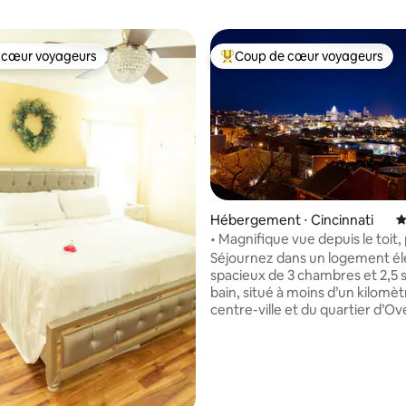
 cœur voyageurs
Coup de cœur voyageurs
 cœur voyageurs
Coups de cœur voyageurs les p
 la base de 125 commentaires : 4,96 sur 5
Hébergement ⋅ Cincinnati
É
• Magnifique vue depuis le toit
des stades et du centre-ville
Séjournez dans un logement él
spacieux de 3 chambres et 2,5 s
bain, situé à moins d’un kilomè
centre-ville et du quartier d’Ov
Rhine. Ce lieu de villégiature
magnifiquement conçu vous p
d’être à proximité des principal
attractions de la ville, dont le 
d’art, des salles de concert et l