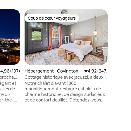
Hébergem
Coup de cœur voyageurs
Coup
lus appréciés
Coup de cœur voyageurs
Coups d
Le Jules
Belle à l
cette mai
dans le q
un style 
rénovée d
équipeme
maison. 
personna
valuation moyenne sur la base de 107 commentaires : 4,96 sur 5
4,96 (107)
Hébergement ⋅ Covington
Évaluation moyenne sur
4,92 (247)
de bois f
, proche
Cottage historique avec jacuzzi, à deux
d'étage 
pas de la MainStrasse
égant et
Notre chalet d'avant 1860
appareil
alles de
magnifiquement restauré est plein de
gamme. 
tre du
charme historique, de design audacieux
Proche de
er-the-
et de confort douillet. Détendez-vous
locaux, 
dans le jacuzzi semi-privé à usage
d'Ault Pa
ermet
exclusif sous les étoiles, puis enfoncez-
Elle se t
es
vous dans le lit king size moelleux. Les
marathon 
musée
voyageurs ne tarissent pas d'éloges sur
es stades
la salle de bain unique. Ce quartier urbain