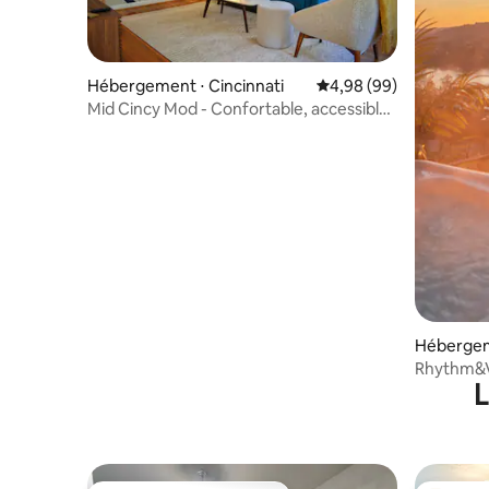
Hébergement ⋅ Cincinnati
Évaluation moyenne sur
4,98 (99)
Mid Cincy Mod - Confortable, accessible
à pied et véhicule électrique
Hébergeme
Rhythm&Vi
L
rivière a