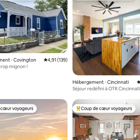
 la base de 138 commentaires : 4,79 sur 5
ent ⋅ Covington
Évaluation moyenne sur la base de 139 comme
4,91 (139)
 trop mignon !
Hébergement ⋅ Cincinnati
É
Séjour redéfini à OTR Cincinnat
entière ».
 cœur voyageurs
Coup de cœur voyageurs
 cœur voyageurs
Coups de cœur voyageurs les p