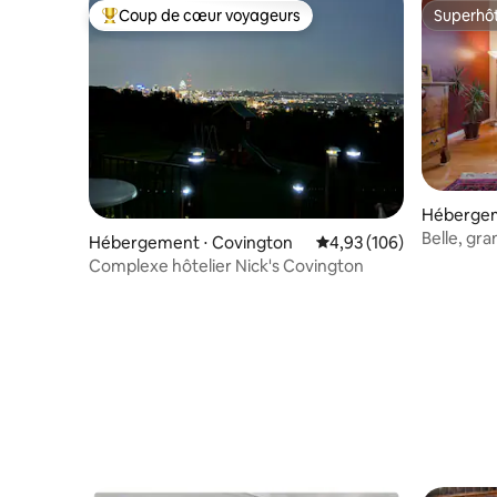
Coup de cœur voyageurs
Superhô
Coups de cœur voyageurs les plus appréciés
Superhô
Hébergeme
Belle, gra
Hébergement ⋅ Covington
Évaluation moyenne sur 
4,93 (106)
Complexe hôtelier Nick's Covington