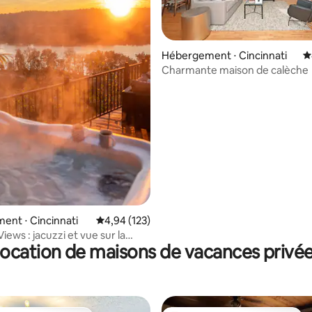
 la base de 99 commentaires : 4,98 sur 5
Hébergement ⋅ Cincinnati
É
Charmante maison de calèche
nt ⋅ Cincinnati
Évaluation moyenne sur la base de 123 comme
4,94 (123)
ews : jacuzzi et vue sur la
ocation de maisons de vacances privé
u mont Adams !