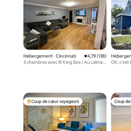
Hébergement ⋅ Cincinnati
Évaluation moyenne sur
4,79 (138)
Hébergem
3 chambres avec lit King Size | Au calme,
Oh, c'est
près de l'Université de Californie et des
hôpitaux | À 12 minutes du centre-ville
Coup de cœur voyageurs
Coup de
Coups de cœur voyageurs les plus appréciés
Coup de