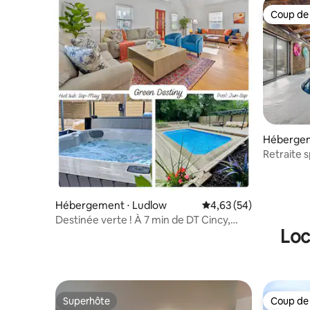
Coup de
Coup de
Hébergeme
Retraite 
intérieure
Hébergement ⋅ Ludlow
Évaluation moyenne sur
4,63 (54)
Destinée verte ! À 7 min de DT Cincy,
Loc
piscine et jacuzzi
Superhôte
Coup de
Superhôte
Coup de