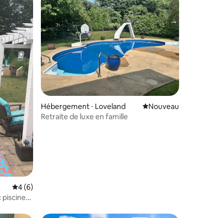
taires : 4,67 sur 5
Hébergement ⋅ Loveland
Nouvel hébergement
Nouveau
Retraite de luxe en famille
Évaluation moyenne sur la base de 6 commentaires : 4 sur 5
4 (6)
 piscine