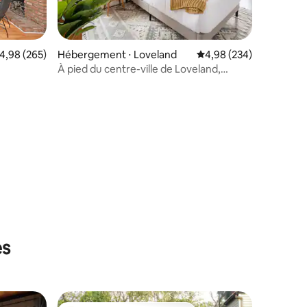
valuation moyenne sur la base de 265 commentaires : 4,98 sur 5
4,98 (265)
Hébergement ⋅ Loveland
Évaluation moyenne sur
4,98 (234)
À pied du centre-ville de Loveland,
porche, foyer, café
ntaires : 4,94 sur 5
es