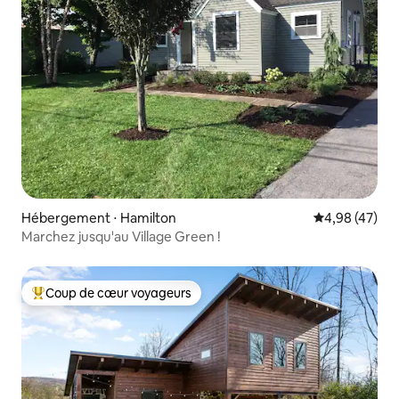
Hébergement ⋅ Hamilton
Évaluation mo
4,98 (47)
Marchez jusqu'au Village Green !
Coup de cœur voyageurs
Coups de cœur voyageurs les plus appréciés