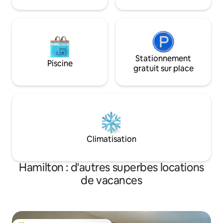
alors que vous po
est parfaite pour les visiteurs du
les hôtes Airbnb 
campus.
@ Bearpath Lodgi
Stationnement
Piscine
gratuit sur place
Climatisation
Hamilton : d'autres superbes locations
de vacances