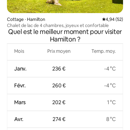
Cottage ⋅ Hamilton
Évaluation mo
4,94 (52)
Chalet de lac de 4 chambres, joyeux et confortable
Quel est le meilleur moment pour visiter
Hamilton ?
Mois
Prix moyen
Temp. moy.
Janv.
236 €
-4 °C
Févr.
260 €
-4 °C
Mars
202 €
1 °C
Avr.
274 €
8 °C