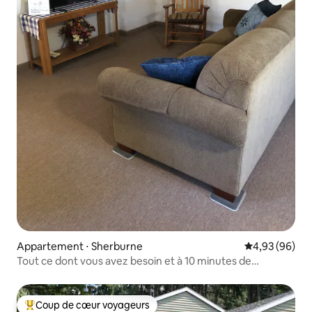
Appartement ⋅ Sherburne
Évaluation mo
4,93 (96)
Tout ce dont vous avez besoin et à 10 minutes de
Colgate !
Coup de cœur voyageurs
Coups de cœur voyageurs les plus appréciés