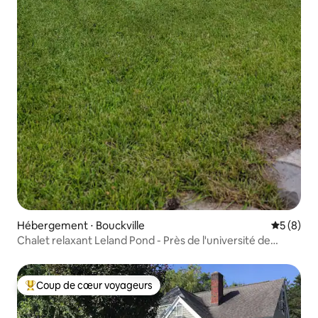
Hébergement ⋅ Bouckville
Évaluatio
5 (8)
Chalet relaxant Leland Pond - Près de l'université de
Colgate
Coup de cœur voyageurs
Coups de cœur voyageurs les plus appréciés