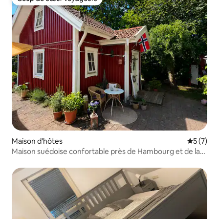
Coup de cœur voyageurs
Maison d'hôtes
Évaluatio
5 (7)
Maison suédoise confortable près de Hambourg et de la
mer Baltique