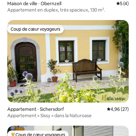
Maison de ville ⋅ Obernzell
Évaluatio
5 (4)
Appartement en duplex, très spacieux, 130 m².
Coup de cœur voyageurs
Coup de cœur voyageurs
Appartement ⋅ Sichersdorf
Évaluation mo
4,96 (27)
Appartement « Sissy » dans la Naturoase
Coup de cœur voyageurs