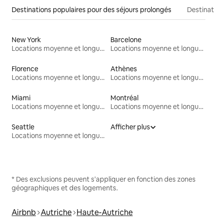
Destinations populaires pour des séjours prolongés
Destinati
New York
Barcelone
Locations moyenne et longue durée
Locations moyenne et longue durée
Florence
Athènes
Locations moyenne et longue durée
Locations moyenne et longue durée
Miami
Montréal
Locations moyenne et longue durée
Locations moyenne et longue durée
Seattle
Afficher plus
Locations moyenne et longue durée
* Des exclusions peuvent s'appliquer en fonction des zones
géographiques et des logements.
Airbnb
Autriche
Haute-Autriche