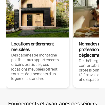
Locations entièrement
Nomades num
meublées
professionnel
déplacement
Des cabanes de montagne
paisibles aux appartements
Des hébergem
urbains pratiques, ces
confortables p
locations meublées offrent
professionnels
tous les équipements d'un
télétravail dis
logement standard.
et d'espaces de
Équipements et avantages des séjours