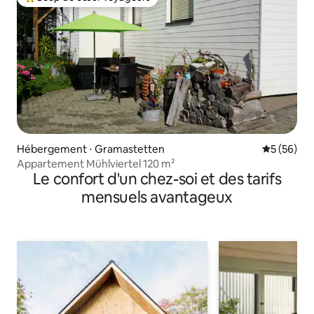
Coups de cœur voyageurs les plus appréciés
Hébergement ⋅ Gramastetten
Évaluation
5 (56)
Appartement Mühlviertel 120 m²
Le confort d'un chez-soi et des tarifs
mensuels avantageux