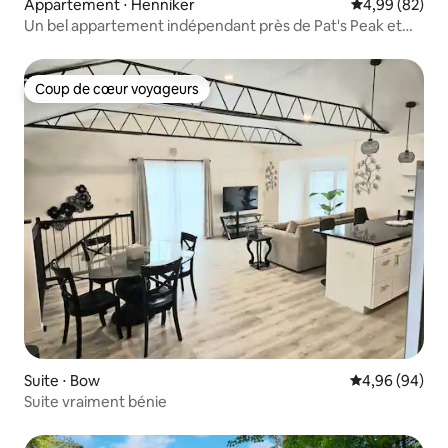
Appartement ⋅ Henniker
Évaluation mo
4,99 (82)
Un bel appartement indépendant près de Pat's Peak et
NEC !
Coup de cœur voyageurs
Coup de cœur voyageurs
Suite ⋅ Bow
Évaluation mo
4,96 (94)
Suite vraiment bénie