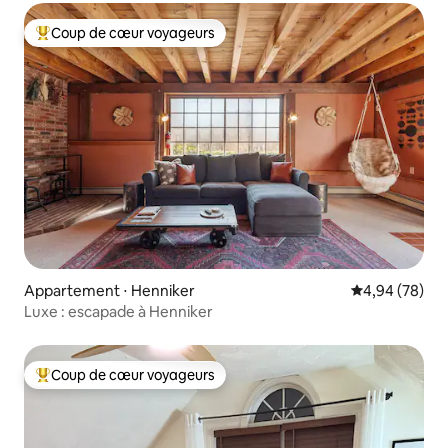
Coup de cœur voyageurs
Coups de cœur voyageurs les plus appréciés
Appartement ⋅ Henniker
Évaluation mo
4,94 (78)
Luxe : escapade à Henniker
Coup de cœur voyageurs
Coups de cœur voyageurs les plus appréciés