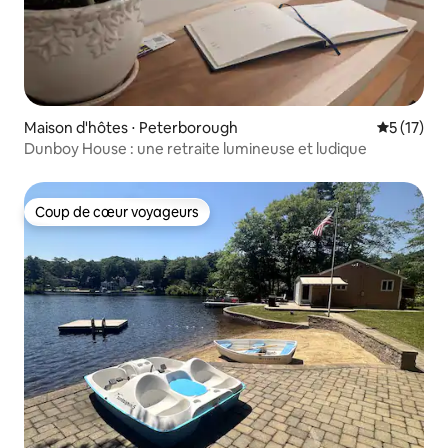
Maison d'hôtes ⋅ Peterborough
Évaluation
5 (17)
Dunboy House : une retraite lumineuse et ludique
Coup de cœur voyageurs
Coup de cœur voyageurs