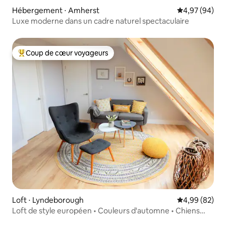
Hébergement ⋅ Amherst
Évaluation mo
4,97 (94)
Luxe moderne dans un cadre naturel spectaculaire
Coup de cœur voyageurs
Coups de cœur voyageurs les plus appréciés
Loft ⋅ Lyndeborough
Évaluation mo
4,99 (82)
Loft de style européen • Couleurs d'automne • Chiens
acceptés