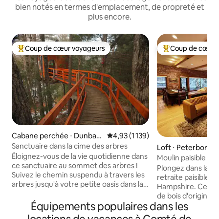
bien notés en termes d'emplacement, de propreté et
plus encore.
Coup de cœur voyageurs
Coup de cœur 
Coups de cœur voyageurs les plus appréciés
Coups de cœur vo
Cabane perchée ⋅ Dunbart
Évaluation moyenne sur la base d
4,93 (1 139)
on
Sanctuaire dans la cime des arbres
Loft ⋅ Peterborou
Éloignez-vous de la vie quotidienne dans
Moulin paisible av
ce sanctuaire au sommet des arbres !
chez-vous loin de
Plongez dans la tra
Suivez le chemin suspendu à travers les
retraite paisible 
arbres jusqu'à votre petite oasis dans la
Hampshire. Cet es
cime des arbres. Cet espace
de bois d'origine, 
indépendant se trouve à 30 pieds au-
Équipements populaires dans les
de hauts plafonds 
dessus du sol de la forêt. Le logement
sanctuaire spacieu