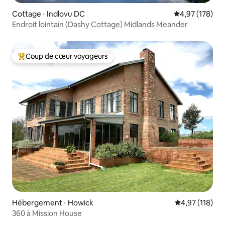
Cottage ⋅ Indlovu DC
Évaluation moy
4,97 (178)
Endroit lointain (Dashy Cottage) Midlands Meander
Coup de cœur voyageurs
Coups de cœur voyageurs les plus appréciés
Hébergement ⋅ Howick
Évaluation moy
4,97 (118)
360 à Mission House