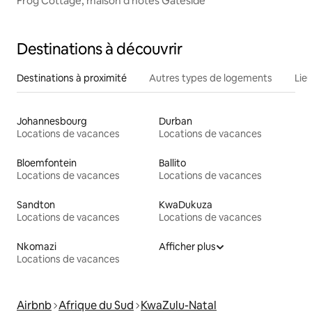
Frog Cottage, maison d'hôtes Gateside
Destinations à découvrir
Destinations à proximité
Autres types de logements
Lie
Johannesbourg
Durban
Locations de vacances
Locations de vacances
Bloemfontein
Ballito
Locations de vacances
Locations de vacances
Sandton
KwaDukuza
Locations de vacances
Locations de vacances
Nkomazi
Afficher plus
Locations de vacances
Airbnb
Afrique du Sud
KwaZulu-Natal