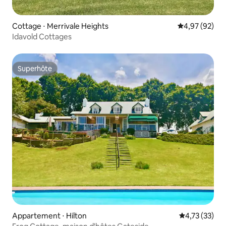
Cottage ⋅ Merrivale Heights
Évaluation mo
4,97 (92)
Idavold Cottages
Superhôte
Superhôte
Appartement ⋅ Hilton
Évaluation mo
4,73 (33)