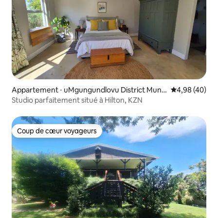
Appartement ⋅ uMgungundlovu District Munic
Évaluation mo
4,98 (40)
ipality
Studio parfaitement situé à Hilton, KZN
Coup de cœur voyageurs
Coup de cœur voyageurs