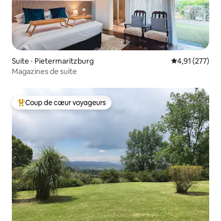
Suite ⋅ Pietermaritzburg
Évaluation moy
4,91 (277)
Magazines de suite
Coup de cœur voyageurs
Coups de cœur voyageurs les plus appréciés