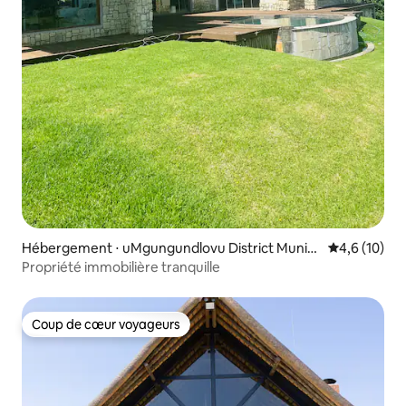
Hébergement ⋅ uMgungundlovu District Munici
Évaluation m
4,6 (10)
pality
Propriété immobilière tranquille
Coup de cœur voyageurs
Coup de cœur voyageurs