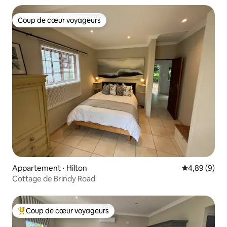
Coup de cœur voyageurs
Coup de cœur voyageurs
Appartement ⋅ Hilton
Évaluation m
4,89 (9)
Cottage de Brindy Road
Coup de cœur voyageurs
Coups de cœur voyageurs les plus appréciés