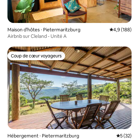
Maison d'hôtes ⋅ Pietermaritzburg
Évaluation mo
4,9 (188)
Airbnb sur Cleland - Unité A
Coup de cœur voyageurs
Coup de cœur voyageurs
Hébergement ⋅ Pietermaritzburg
Évaluation
5 (32)