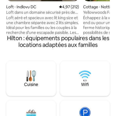
Loft ⋅ Indlovu DC
Évaluation moyenne sur la base 
4,97 (212)
Cottage ⋅ Nottin
Loft dans un domaine sécurisé près de
Yellowwoods Farm-
Hilton College
2 chambres
Loft aéré et spacieux avec lit king size et
Échappez à la vie
une chambre séparée avec 2 lits simples.
end ou pour un séj
Idéal pour les familles ou les couples à la
ferme historique 
recherche d'une escapade paisible. Les
possibilités de se
Hilton : équipements populaires dans les
enfants séjournent gratuitement.
les Midlands du K
Réduction pour les retraités disponible.
aimons à penser q
locations adaptées aux familles
Situé dans un beau domaine sécurisé à
meilleur des deux 
côté du Hilton College avec vue sur la
avantages de la vi
vallée d'Umgeni. Pas de cuisinière, de
accès facile aux c
four ou de télévision : mangez à
pistes cyclables, 
l'extérieur et profitez d'une pause
terrains de golf e
pendant votre séjour ! Pas d'installations
2 km de la N3, no
de braai. Cuisine minimaliste : micro-
accessibles et très
ondes, réfrigérateur bar, bouilloire et
Yellowwoods Farm
Cuisine
Wifi
grille-pain. Couverts, assiettes, tasses et
chalets de 2 chamb
verres pour 4 personnes maximum.
3 chalets d'1 cham
DSTV + braai.