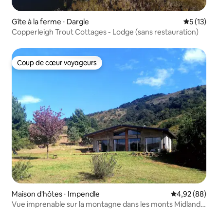
Gîte à la ferme ⋅ Dargle
Évaluation
5 (13)
Copperleigh Trout Cottages - Lodge (sans restauration)
Coup de cœur voyageurs
Coup de cœur voyageurs
Maison d'hôtes ⋅ Impendle
Évaluation mo
4,92 (88)
Vue imprenable sur la montagne dans les monts Midlands
du KwaZulu-Natal.