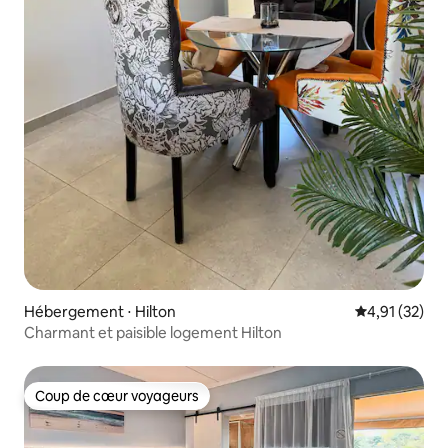
Hébergement ⋅ Hilton
Évaluation mo
4,91 (32)
Charmant et paisible logement Hilton
Coup de cœur voyageurs
Coup de cœur voyageurs