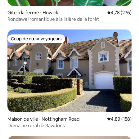
Gîte à la ferme ⋅ Howick
Évaluation moy
4,78 (276)
Rondawel romantique à la lisière de la forêt
Coup de cœur voyageurs
Coup de cœur voyageurs
Maison de ville ⋅ Nottingham Road
Évaluation moy
4,89 (158)
Domaine rural de Rawdons