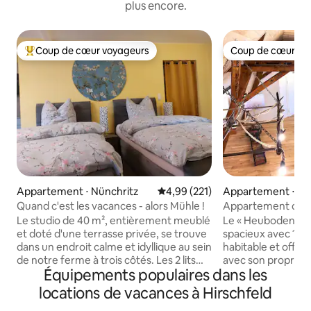
plus encore.
Coup de cœur voyageurs
Coup de cœur vo
Coups de cœur voyageurs les plus appréciés
Coup de cœur vo
Appartement ⋅ Nünchritz
Évaluation moyenne sur la base 
4,99 (221)
Appartement ⋅ Gr
Quand c'est les vacances - alors Mühle !
Appartement de 
« Heuboden » dans 
Le studio de 40 m², entièrement meublé
Le « Heuboden » e
Großthiemig
et doté d'une terrasse privée, se trouve
spacieux avec 120
dans un endroit calme et idyllique au sein
habitable et offre
de notre ferme à trois côtés. Les 2 lits
avec son propre e
Équipements populaires dans les
mesurent 1 m de large et 2 m de long,
Après le sauna, v
1 canapé-lit de 2 × 2 m, très confortable
détendre en prena
locations de vacances à Hirschfeld
comme 3e lit. En 15 minutes de marche à
la musique. Les am