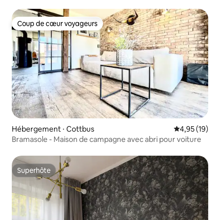
chalet de fête
Coup de cœur voyageurs
Coup de cœur voyageurs
Hébergement ⋅ Cottbus
Évaluation mo
4,95 (19)
Bramasole - Maison de campagne avec abri pour voiture
Superhôte
Superhôte