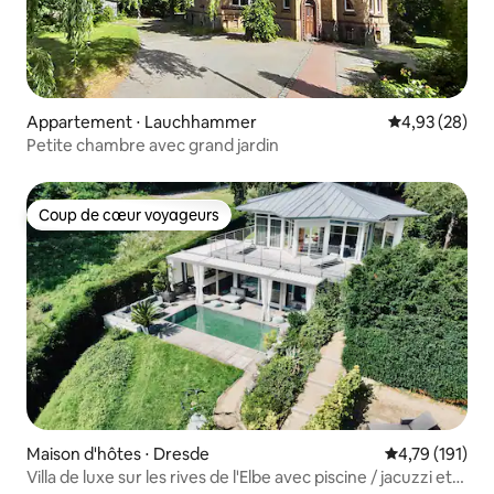
Appartement ⋅ Lauchhammer
Évaluation mo
4,93 (28)
Petite chambre avec grand jardin
Coup de cœur voyageurs
Coup de cœur voyageurs
Maison d'hôtes ⋅ Dresde
Évaluation moy
4,79 (191)
Villa de luxe sur les rives de l'Elbe avec piscine / jacuzzi et