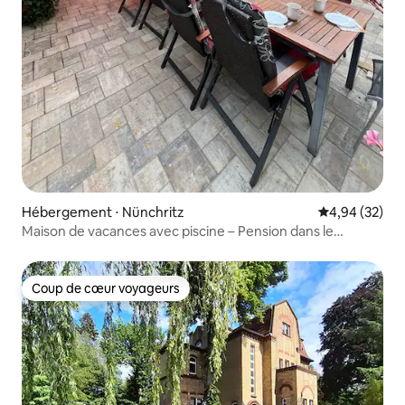
Hébergement ⋅ Nünchritz
Évaluation mo
4,94 (32)
Maison de vacances avec piscine – Pension dans le
Seußlitzer Grund
Coup de cœur voyageurs
Coup de cœur voyageurs