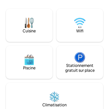
travers les vignobles, vous atteignez le
trouveront un ra
château de Seußlitz ; la piste cyclable de
Pour le divertiss
l'Elbe n'est qu'à 400 m de chez nous ;
télévision OLED de
détendez-vous à la piscine naturelle de
tourne-disque ave
Goltzscha parfait . À partir de
vinyles sont fourn
4 personnes, dégustation de vins dans la
détails invitent à 
cave à vin privée, parking et Vélos et
directement au bo
Cuisine
Wifi
vélos électriques gratuits.
village, vous pouv
vous détendre ch
Stationnement
Piscine
gratuit sur place
Climatisation