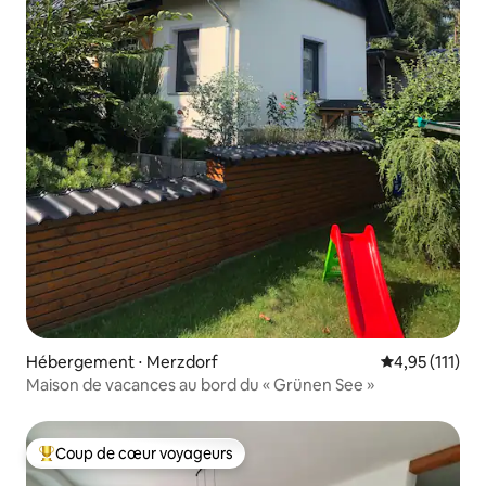
Hébergement ⋅ Merzdorf
Évaluation mo
4,95 (111)
Maison de vacances au bord du « Grünen See »
Coup de cœur voyageurs
Coups de cœur voyageurs les plus appréciés