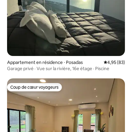
Appartement en résidence ⋅ Posadas
Évaluation mo
4,95 (83)
Garage privé · Vue sur la rivière, 16e étage · Piscine
Coup de cœur voyageurs
Coup de cœur voyageurs