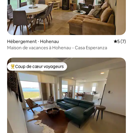
Hébergement ⋅ Hohenau
Évaluatio
5 (7)
Maison de vacances à Hohenau - Casa Esperanza
Coup de cœur voyageurs
Coups de cœur voyageurs les plus appréciés