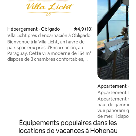
Hébergement ⋅ Obligado
Évaluation moyenne sur la bas
4,9 (10)
Villa Licht près d'Encarnación à Obligado
Bienvenue à la Villa Licht, un havre de
paix spacieux près d'Encarnación, au
Paraguay. Cette villa moderne de 154 m²
dispose de 3 chambres confortables,
d'un salon ouvert lumineux, d'une
cuisine entièrement équipée et d'un
grand jardin privé entouré de nature et
de tranquillité. Parfaite pour les familles,
Appartement ⋅ Po
les couples ou les groupes à la recherche
Appartement Iply
de confort et de détente. Que vous
Appartement mod
soyez à la recherche de vacances
haut de gamme IP
relaxantes, d'une escapade en famille ou
vue panoramique sur
d'un endroit calme pour vous
de mer. Il dispose
ressourcer, la Villa Licht offre confort,
Équipements populaires dans les
deux salles de bai
harmonie et un sentiment de bien-être.
grand salon-salle
locations de vacances à Hohenau
baies vitrées qui