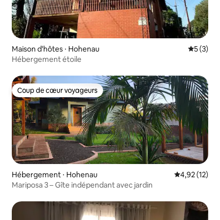
Maison d'hôtes ⋅ Hohenau
Évaluatio
5 (3)
Hébergement étoile
Coup de cœur voyageurs
Coup de cœur voyageurs
Hébergement ⋅ Hohenau
Évaluation mo
4,92 (12)
Mariposa 3 – Gîte indépendant avec jardin