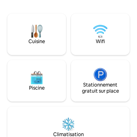
luminosité. Entiè
séjour confortabl
standing, dans l'u
emplacements de 
inclus : garage 10 
disponible pour 2
au-delà, un suppl
Cuisine
Wifi
par personne est 
Stationnement
Piscine
gratuit sur place
Climatisation