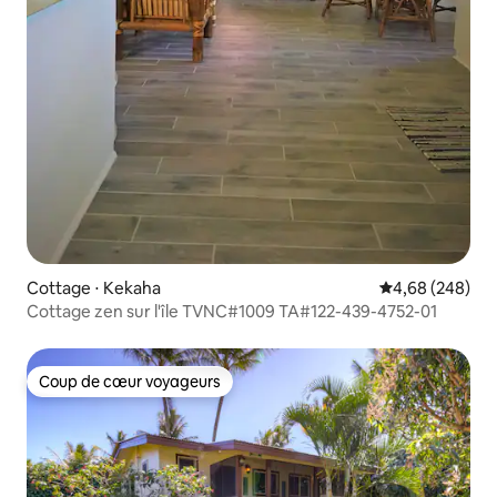
Cottage ⋅ Kekaha
Évaluation moy
4,68 (248)
Cottage zen sur l'île TVNC#1009 TA#122-439-4752-01
Coup de cœur voyageurs
Coup de cœur voyageurs