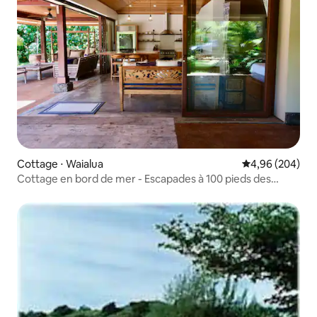
Cottage ⋅ Waialua
Évaluation moy
4,96 (204)
Cottage en bord de mer - Escapades à 100 pieds des
vagues