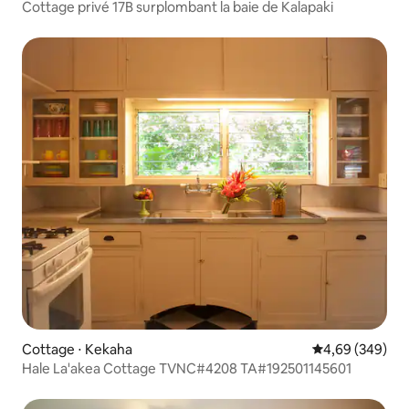
Cottage privé 17B surplombant la baie de Kalapaki
Cottage ⋅ Kekaha
Évaluation moy
4,69 (349)
Hale La'akea Cottage TVNC#4208 TA#192501145601