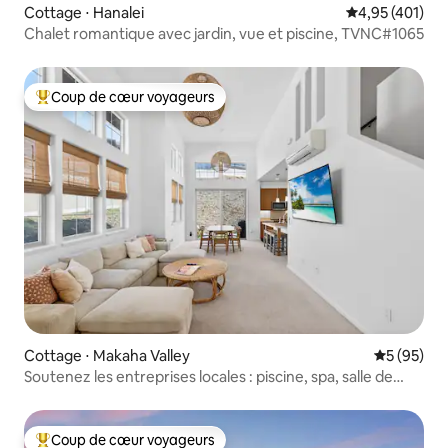
Cottage ⋅ Hanalei
Évaluation moy
4,95 (401)
Chalet romantique avec jardin, vue et piscine, TVNC#1065
Coup de cœur voyageurs
Coups de cœur voyageurs les plus appréciés
Cottage ⋅ Makaha Valley
Évaluation
5 (95)
Soutenez les entreprises locales : piscine, spa, salle de
sport, top 10 % adapté aux familles
Coup de cœur voyageurs