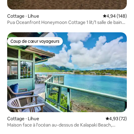
Cottage ⋅ Lihue
Évaluation moy
4,94 (148)
Pua Oceanfront Honeymoon Cottage 1 lit/1 salle de bain
Kauai
Coup de cœur voyageurs
Coup de cœur voyageurs
Cottage ⋅ Lihue
Évaluation mo
4,93 (72)
Maison face à l'océan au-dessus de Kalapaki Beach,
véranda privée