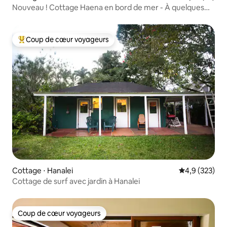
Nouveau ! Cottage Haena en bord de mer - À quelques
pas de la plage
Coup de cœur voyageurs
Coups de cœur voyageurs les plus appréciés
Cottage ⋅ Hanalei
Évaluation mo
4,9 (323)
Cottage de surf avec jardin à Hanalei
Coup de cœur voyageurs
Coup de cœur voyageurs