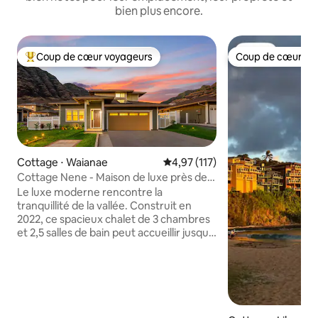
bien plus encore.
Coup de cœur voyageurs
Coup de cœur vo
Coups de cœur voyageurs les plus appréciés
Coup de cœur vo
Cottage ⋅ Waianae
Évaluation moyenne sur la base 
4,97 (117)
Cottage Nene - Maison de luxe près des
plages et des montagnes
Le luxe moderne rencontre la
tranquillité de la vallée. Construit en
2022, ce spacieux chalet de 3 chambres
et 2,5 salles de bain peut accueillir jusqu'à
8 personnes. Profitez d'un salon
spacieux avec des plafonds de 4,2 m, un
mobilier haut de gamme et des
télévisions intelligentes. Sortez dans un
jardin tropical entièrement aménagé
offrant les meilleures vues sur la