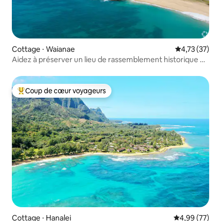
Cottage ⋅ Waianae
Évaluation mo
4,73 (37)
Aidez à préserver un lieu de rassemblement historique en
y séjournant
Coup de cœur voyageurs
Coups de cœur voyageurs les plus appréciés
Cottage ⋅ Hanalei
Évaluation mo
4,99 (77)