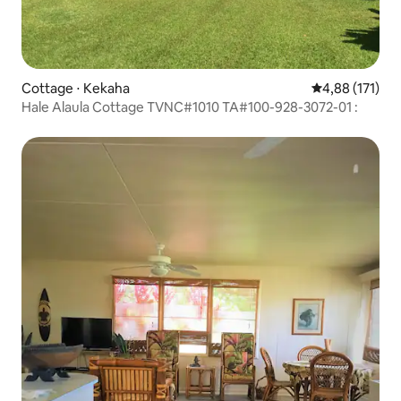
Cottage ⋅ Kekaha
Évaluation moy
4,88 (171)
Hale Alaula Cottage TVNC#1010 TA#100-928-3072-01 :