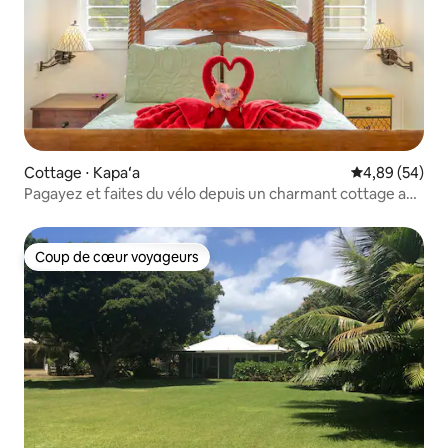
Cottage ⋅ Kapaʻa
Évaluation mo
4,89 (54)
Pagayez et faites du vélo depuis un charmant cottage au
bord de la rivière
Coup de cœur voyageurs
Coup de cœur voyageurs