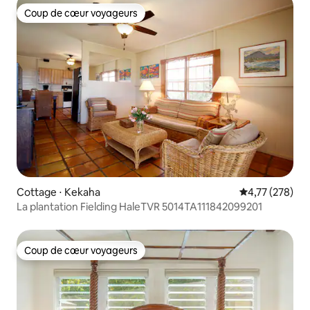
Coup de cœur voyageurs
Coup de cœur voyageurs
Cottage ⋅ Kekaha
Évaluation moy
4,77 (278)
La plantation Fielding HaleTVR 5014TA111842099201
Coup de cœur voyageurs
Coup de cœur voyageurs