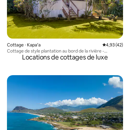
Cottage ⋅ Kapaʻa
Évaluation mo
4,93 (42)
Cottage de style plantation au bord de la rivière -
Locations de cottages de luxe
Honeymooners Joy