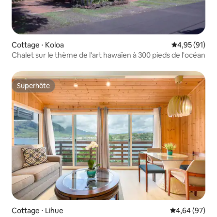
Cottage ⋅ Koloa
Évaluation mo
4,95 (91)
Chalet sur le thème de l'art hawaïen à 300 pieds de l'océan
Superhôte
Superhôte
Cottage ⋅ Lihue
Évaluation mo
4,64 (97)