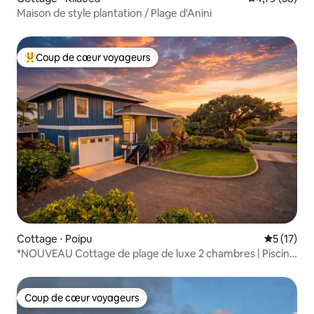
Maison de style plantation / Plage d'Anini
Coup de cœur voyageurs
Coups de cœur voyageurs les plus appréciés
Cottage ⋅ Poipu
Évaluation
5 (17)
*NOUVEAU Cottage de plage de luxe 2 chambres | Piscine
PickleB Gym | Climatisation
Coup de cœur voyageurs
Coup de cœur voyageurs