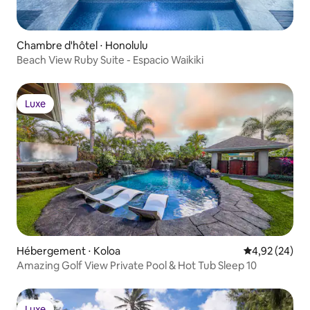
Chambre d'hôtel ⋅ Honolulu
Beach View Ruby Suite - Espacio Waikiki
Luxe
Luxe
Hébergement ⋅ Koloa
Évaluation mo
4,92 (24)
Amazing Golf View Private Pool & Hot Tub Sleep 10
Luxe