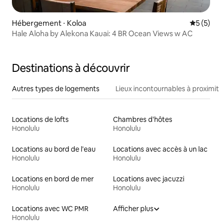
Hébergement ⋅ Koloa
Évaluatio
5 (5)
Hale Aloha by Alekona Kauai: 4 BR Ocean Views w AC
Destinations à découvrir
Autres types de logements
Lieux incontournables à proximit
Locations de lofts
Chambres d'hôtes
Honolulu
Honolulu
Locations au bord de l'eau
Locations avec accès à un lac
Honolulu
Honolulu
Locations en bord de mer
Locations avec jacuzzi
Honolulu
Honolulu
Locations avec WC PMR
Afficher plus
Honolulu