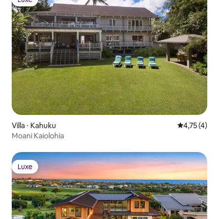
Luxe
Villa ⋅ Kahuku
Évaluation m
4,75 (4)
Moani Kaiolohia
Luxe
Luxe