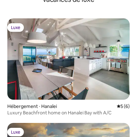
Luxe
Luxe
Hébergement ⋅ Hanalei
Évaluatio
5 (6)
Luxury Beachfront home on Hanalei Bay with A/C
Luxe
Luxe