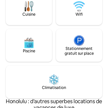
Poipu Beach and Koloa Town.. There are
of comfort, elegan
3 bedrooms in the main house. Th
adventure for your
Cuisine
Wifi
Stationnement
Piscine
gratuit sur place
Climatisation
Honolulu : d'autres superbes locations de
vacances de luxe