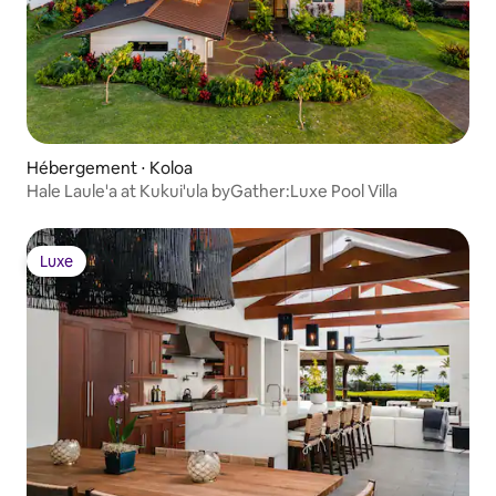
Hébergement ⋅ Koloa
Hale Laule'a at Kukui'ula byGather:Luxe Pool Villa
Luxe
Luxe