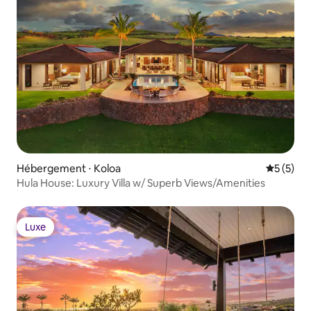
Hébergement ⋅ Koloa
Évaluatio
5 (5)
Hula House: Luxury Villa w/ Superb Views/Amenities
Luxe
Luxe