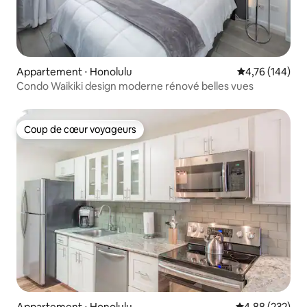
Appartement ⋅ Honolulu
Évaluation moy
4,76 (144)
Condo Waikiki design moderne rénové belles vues
Coup de cœur voyageurs
Coup de cœur voyageurs
Appartement ⋅ Honolulu
Évaluation moy
4,88 (232)