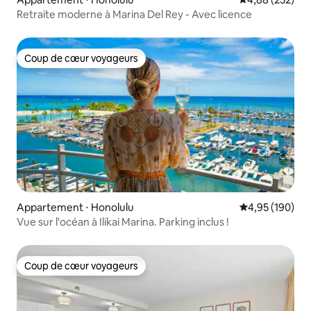
Retraite moderne à Marina Del Rey - Avec licence
Coup de cœur voyageurs
Coup de cœur voyageurs
Appartement ⋅ Honolulu
Évaluation moy
4,95 (190)
Vue sur l'océan à Ilikai Marina. Parking inclus !
Coup de cœur voyageurs
Coup de cœur voyageurs