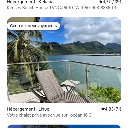
Hébergement ⋅ Kekaha
Évaluation moy
4,77 (109)
Kimsey Beach House TVNC#5010 TA#060-903-8336-01 :
Coup de cœur voyageurs
Coup de cœur voyageurs
Hébergement ⋅ Lihue
Évaluation mo
4,83 (71)
Votre chalet privé avec vue sur l'océan 16 C