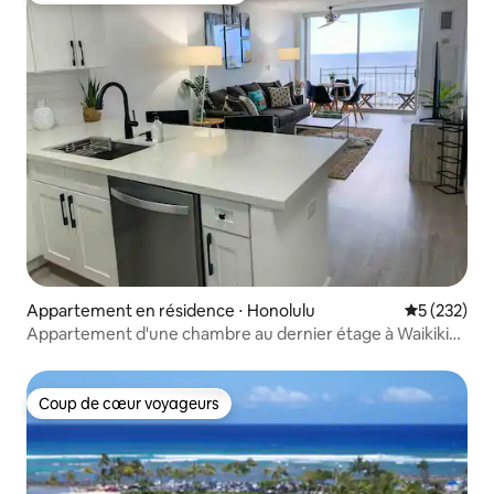
Appartement en résidence ⋅ Honolulu
Évaluation 
5 (232)
Appartement d'une chambre au dernier étage à Waikiki
avec vue sur l'océan et les feux d'artifice
Coup de cœur voyageurs
Coup de cœur voyageurs