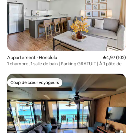
Appartement ⋅ Honolulu
Évaluation moy
4,97 (102)
1 chambre, 1 salle de bain | Parking GRATUIT | À 1 pâté de
maisons de la plage de Kuhio
Coup de cœur voyageurs
Coup de cœur voyageurs