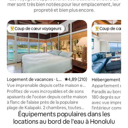
mer sont très bien notées pour leur emplacement, leur
propreté et bien plus encore.
Coup de cœur voyageurs
Coup de cœur 
Coups de cœur voyageurs les plus appréciés
Coups de cœur vo
Logement de vacances ⋅ Lih
Évaluation moyenne sur la base 
4,89 (210)
Hébergement ⋅ Ka
ue
Vue imprenable depuis cette maison en
Appartement de l
bord de mer
avec vue panorami
Profitez de vues incroyables et de sons
Paradis au bord de
apaisants de l'océan depuis cette maison
180 degrés sur l'océan. Grand La
à flanc de falaise près de la populaire
avec vue imprenab
plage de Kalapaki. 2 chambres, toutes
l'intérieur comme à
Équipements populaires dans les
deux avec climatisation et vue
Observez les dauph
imprenable sur l'océan et la montagne.
tortues, les arcs-e
locations au bord de l'eau à Honolulu
La chambre principale avec salle de bains
soleil incroyables. À quelques pas de la