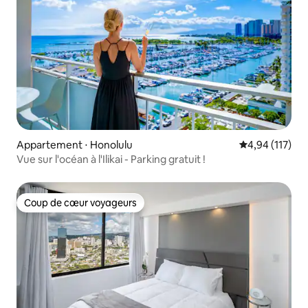
Appartement ⋅ Honolulu
Évaluation moy
4,94 (117)
Vue sur l'océan à l'Ilikai - Parking gratuit !
Coup de cœur voyageurs
Coup de cœur voyageurs