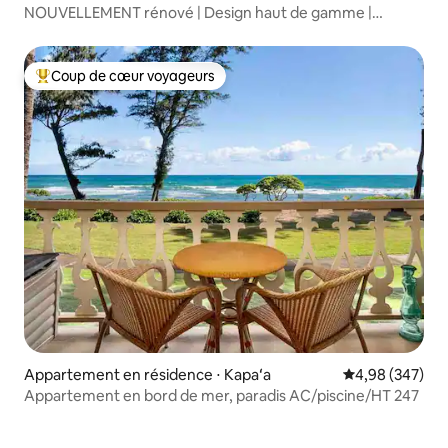
NOUVELLEMENT rénové | Design haut de gamme |
Centre de Waikiki
Coup de cœur voyageurs
Coups de cœur voyageurs les plus appréciés
Appartement en résidence ⋅ Kapaʻa
Évaluation moy
4,98 (347)
Appartement en bord de mer, paradis AC/piscine/HT 247