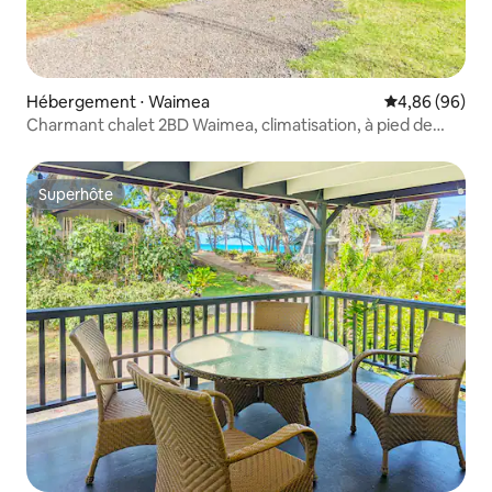
Hébergement ⋅ Waimea
Évaluation mo
4,86 (96)
Charmant chalet 2BD Waimea, climatisation, à pied de
l'océan
Superhôte
Superhôte