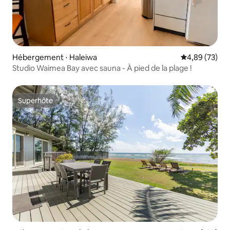
Hébergement ⋅ Haleiwa
Évaluation mo
4,89 (73)
Studio Waimea Bay avec sauna - À pied de la plage !
Superhôte
Superhôte