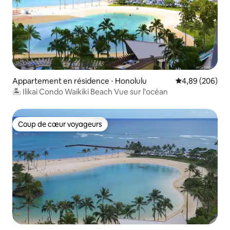
Appartement en résidence ⋅ Honolulu
Évaluation moy
4,89 (206)
🏝 Ilikai Condo Waikiki Beach Vue sur l'océan
Coup de cœur voyageurs
Coup de cœur voyageurs