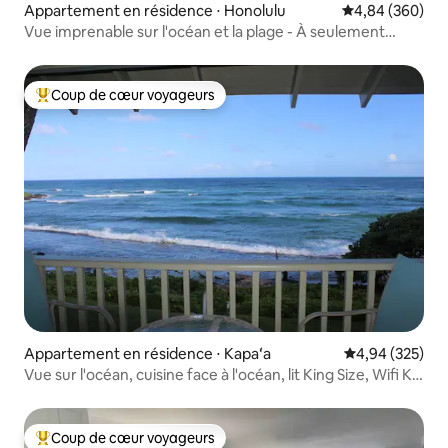
Appartement en résidence ⋅ Honolulu
Évaluation moy
4,84 (360)
Vue imprenable sur l'océan et la plage - À seulement
quelques pas de la plage !
Coup de cœur voyageurs
Coups de cœur voyageurs les plus appréciés
Appartement en résidence ⋅ Kapaʻa
Évaluation moy
4,94 (325)
Vue sur l'océan, cuisine face à l'océan, lit King Size, Wifi K-
5
Coup de cœur voyageurs
Coups de cœur voyageurs les plus appréciés