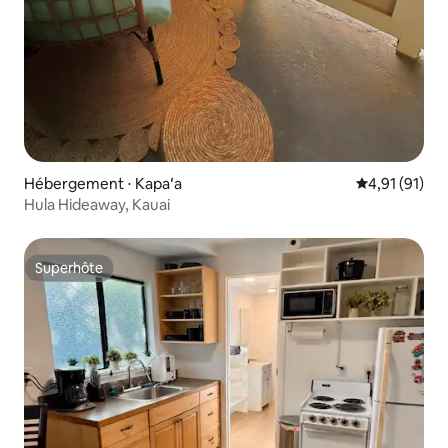
Hébergement ⋅ Kapaʻa
Évaluation mo
4,91 (91)
Hula Hideaway, Kauai
Superhôte
Superhôte