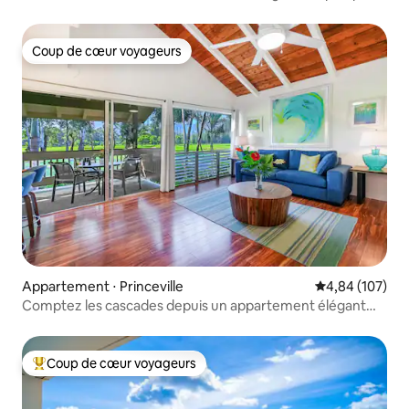
pas du sentier de la plage
Coup de cœur voyageurs
Coup de cœur voyageurs
Appartement ⋅ Princeville
Évaluation moy
4,84 (107)
Comptez les cascades depuis un appartement élégant
avec climatisation !
Coup de cœur voyageurs
Coups de cœur voyageurs les plus appréciés