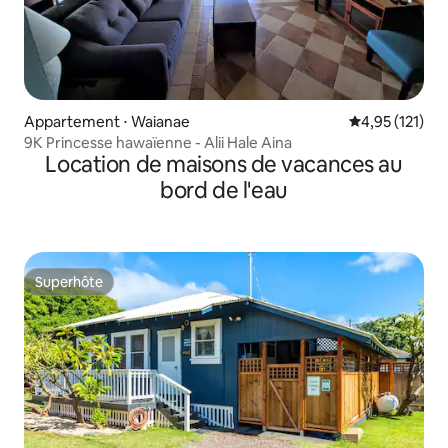
Appartement ⋅ Waianae
Évaluation moy
4,95 (121)
9K Princesse hawaïenne - Alii Hale Aina
Location de maisons de vacances au
bord de l'eau
Superhôte
Superhôte