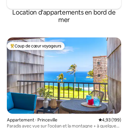
Location d'appartements en bord de
mer
Coup de cœur voyageurs
Coups de cœur voyageurs les plus appréciés
Appartement ⋅ Princeville
Évaluation moy
4,93 (199)
Paradis avec vue sur l'océan et la montagne + à quelques