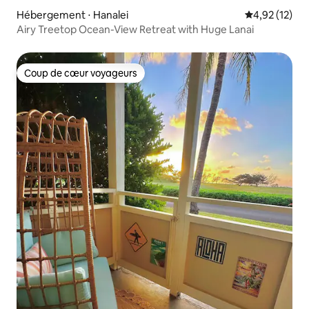
Hébergement ⋅ Hanalei
Évaluation mo
4,92 (12)
Airy Treetop Ocean-View Retreat with Huge Lanai
Coup de cœur voyageurs
Coup de cœur voyageurs