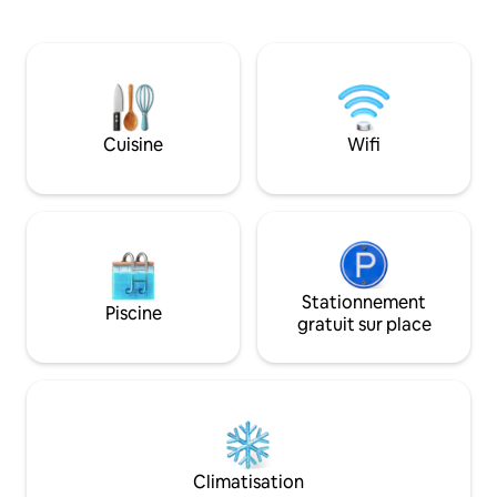
privative dispose d'un lit King Size. La 2e
plage et situé au centre sur 
chambre dispose d'une reine. 2e salle de
Coconut Coast et 
bain, lave-linge et sèche-linge dans le
plage de Lae Nani. Chaises de plage e
couloir à côté du salon, qui offre
équipement inclus. Magnifiqueme
également une vue imprenable. Cuisine
rénové avec une cu
entièrement approvisionnée. Balcon
ouvertes et perso
lanai avec table et chaises pour manger
plafond voûté. Co
Cuisine
Wifi
en extérieur. Parking gratuit dans cette
parentales doubles
communauté sécurisée. L'ascenseur à
espace barbecue, u
proximité vous emmène à la plage avec
climatisation, un 
restaurants et boutiques à proximité.
et un parking couv
Stationnement
Piscine
gratuit sur place
Climatisation