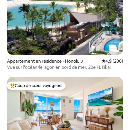
Appartement en résidence ⋅ Honolulu
Évaluation mo
4,9 (200)
Vue sur l'océan/le lagon en bord de mer, 20e FL Ilikai
Coup de cœur voyageurs
Coups de cœur voyageurs les plus appréciés