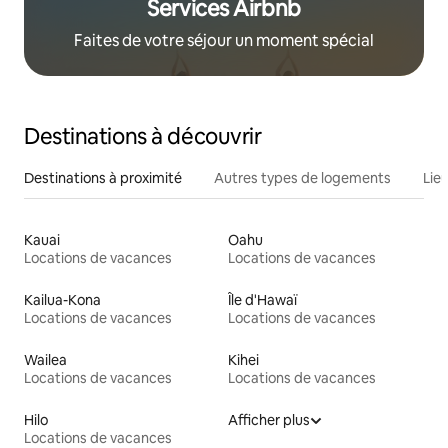
Services Airbnb
Faites de votre séjour un moment spécial
Destinations à découvrir
Destinations à proximité
Autres types de logements
Lie
Kauai
Oahu
Locations de vacances
Locations de vacances
Kailua-Kona
Île d'Hawaï
Locations de vacances
Locations de vacances
Wailea
Kihei
Locations de vacances
Locations de vacances
Hilo
Afficher plus
Locations de vacances