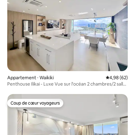
Appartement ⋅ Waikiki
Évaluation mo
4,98 (62)
Penthouse Ilikai - Luxe Vue sur l'océan 2 chambres/2 salles
de bain/Parking
Coup de cœur voyageurs
Coup de cœur voyageurs