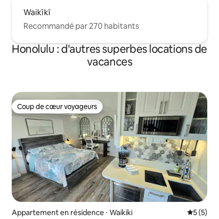
Waikīkī
Recommandé par 270 habitants
Honolulu : d'autres superbes locations de
vacances
Coup de cœur voyageurs
Coup de cœur voyageurs
Appartement en résidence ⋅ Waikiki
Évaluatio
5 (5)