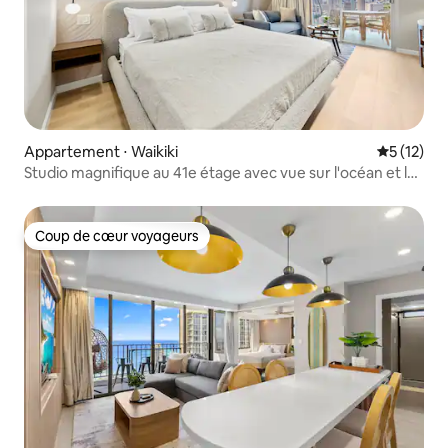
Appartement ⋅ Waikiki
Évaluation
5 (12)
Studio magnifique au 41e étage avec vue sur l'océan et la
ville
Coup de cœur voyageurs
Coup de cœur voyageurs