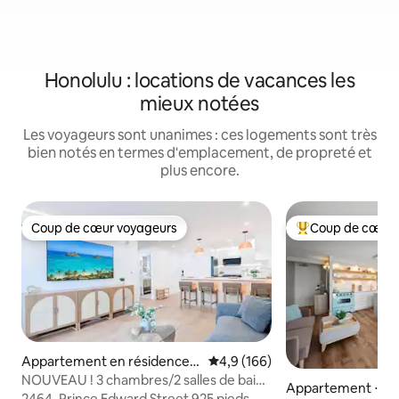
Honolulu : locations de vacances les
mieux notées
Les voyageurs sont unanimes : ces logements sont très
bien notés en termes d'emplacement, de propreté et
plus encore.
Coup de cœur voyageurs
Coup de cœur 
Coup de cœur voyageurs
Coups de cœur vo
Appartement en résidence ⋅
Évaluation moyenne sur la base
4,9 (166)
Waikiki
NOUVEAU ! 3 chambres/2 salles de bain
Appartement ⋅ Wai
(4 lits) 1 place de parking + à 2 min de la
2464, Prince Edward Street 925 pieds