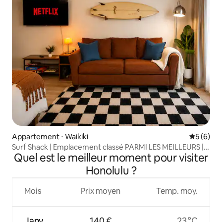
Appartement ⋅ Waikiki
Évaluatio
5 (6)
Surf Shack | Emplacement classé PARMI LES MEILLEURS |
Quel est le meilleur moment pour visiter
2 balcons
Honolulu ?
Mois
Prix moyen
Temp. moy.
Janv.
140 €
23 °C