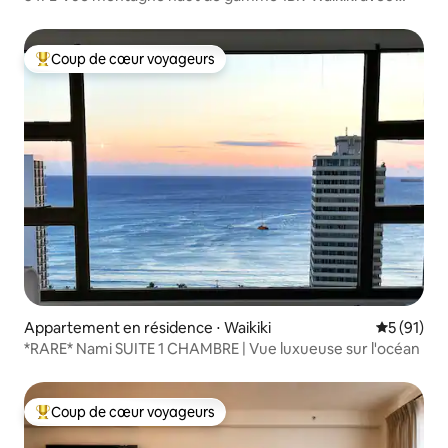
parking
Coup de cœur voyageurs
Coups de cœur voyageurs les plus appréciés
Appartement en résidence ⋅ Waikiki
Évaluation
5 (91)
*RARE* Nami SUITE 1 CHAMBRE | Vue luxueuse sur l'océan
Coup de cœur voyageurs
Coups de cœur voyageurs les plus appréciés