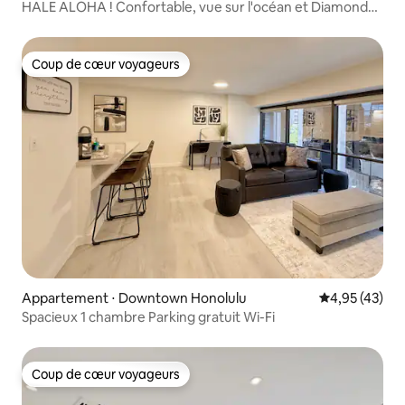
HALE ALOHA ! Confortable, vue sur l'océan et Diamond
Head
Coup de cœur voyageurs
Coup de cœur voyageurs
Appartement ⋅ Downtown Honolulu
Évaluation mo
4,95 (43)
Spacieux 1 chambre Parking gratuit Wi-Fi
Coup de cœur voyageurs
Coup de cœur voyageurs