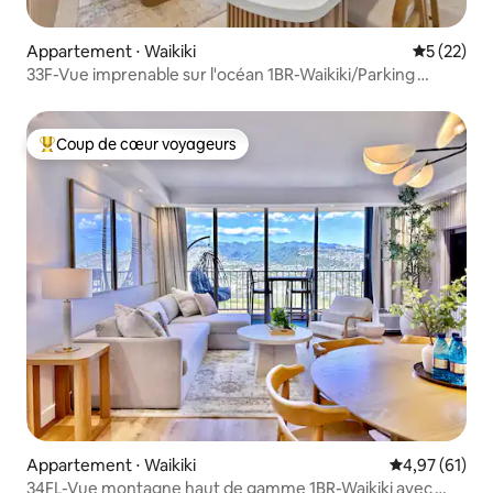
Appartement ⋅ Waikiki
Évaluation
5 (22)
33F-Vue imprenable sur l'océan 1BR-Waikiki/Parking
gratuit~
Coup de cœur voyageurs
Coups de cœur voyageurs les plus appréciés
Appartement ⋅ Waikiki
Évaluation mo
4,97 (61)
34FL-Vue montagne haut de gamme 1BR-Waikiki avec