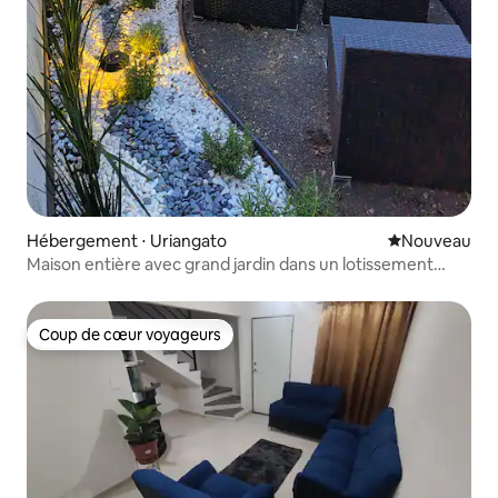
Hébergement ⋅ Uriangato
Nouvel hébe
Nouveau
Maison entière avec grand jardin dans un lotissement
privé
Coup de cœur voyageurs
Coup de cœur voyageurs