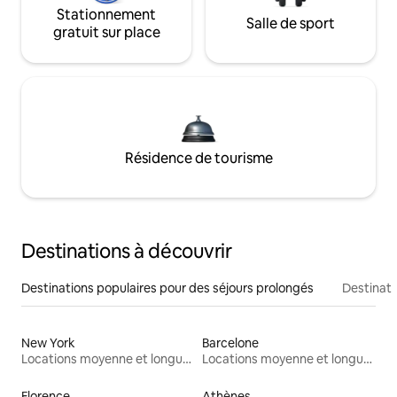
Stationnement
Salle de sport
gratuit sur place
Résidence de tourisme
Destinations à découvrir
Destinations populaires pour des séjours prolongés
Destinati
New York
Barcelone
Locations moyenne et longue durée
Locations moyenne et longue durée
Florence
Athènes