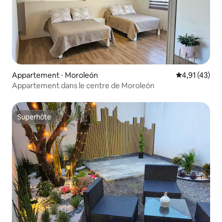
Appartement ⋅ Moroleón
Évaluation mo
4,91 (43)
Appartement dans le centre de Moroleón
Superhôte
Superhôte