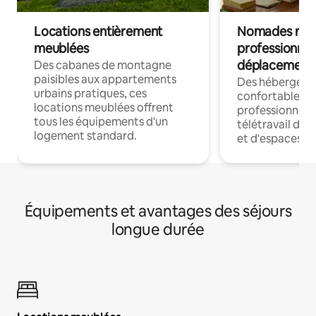
Locations entièrement
Nomades num
meublées
professionnel
déplacement
Des cabanes de montagne
paisibles aux appartements
Des hébergem
urbains pratiques, ces
confortables p
locations meublées offrent
professionnels
tous les équipements d'un
télétravail dis
logement standard.
et d'espaces de
Équipements et avantages des séjours
longue durée