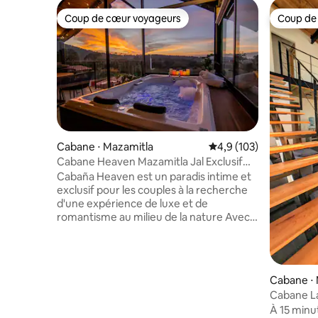
Coup de cœur voyageurs
Coup de
Coup de cœur voyageurs
Coup de
Cabane ⋅ Mazamitla
Évaluation moyenne su
4,9 (103)
Cabane Heaven Mazamitla Jal Exclusif
adultes
Cabaña Heaven est un paradis intime et
exclusif pour les couples à la recherche
d'une expérience de luxe et de
romantisme au milieu de la nature Avec
un design élégant et confortable, le
chalet offre des vues spectaculaires, une
chambre avec un lit king size, une salle
de bain de luxe au dernier étage et une
Cabane ⋅ 
demi-bain au rez-de-chaussée, Smart
Cabane La
TV, Internet, jacuzzi panoramique,
la forêt
À 15 minu
cuisine entièrement équipée et terrasse