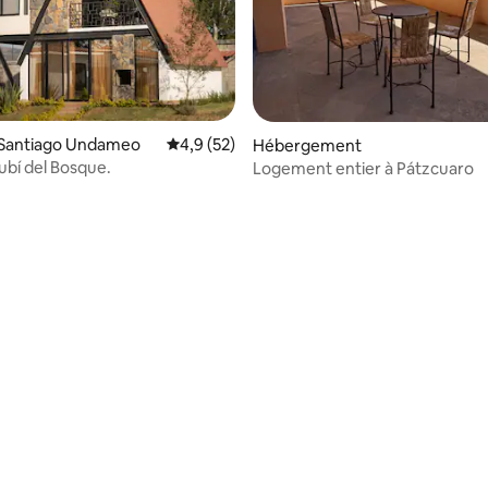
 Santiago Undameo
Évaluation moyenne sur la base de 52 comm
4,9 (52)
Hébergement
bí del Bosque.
Logement entier à Pátzcuaro
 la base de 62 commentaires : 4,98 sur 5