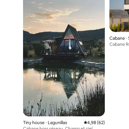
Cabane ⋅
Cabane Ru
Tiny house ⋅ Lagunillas
Évaluation moyenne sur
4,98 (62)
Cabane hors réseau. Champ et ciel