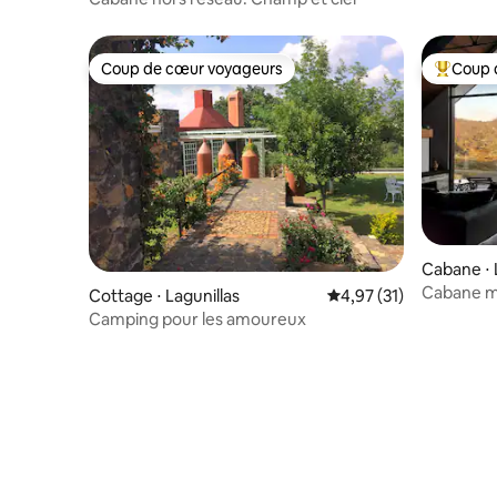
Coup de cœur voyageurs
Coup 
Coup de cœur voyageurs
Coups de
Cabane ⋅ 
Cabane m
Cottage ⋅ Lagunillas
Évaluation moyenne su
4,97 (31)
Camping pour les amoureux