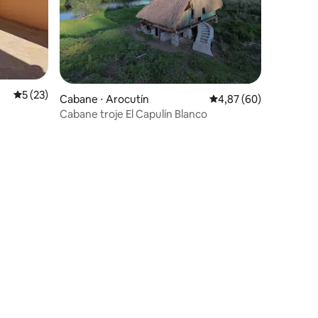
entaires : 4,9 sur 5
Évaluation moyenne sur la base de 23 commentaires : 5 sur 5
5 (23)
Cabane ⋅ Arocutín
Évaluation moyenne su
4,87 (60)
Cabane troje El Capulín Blanco