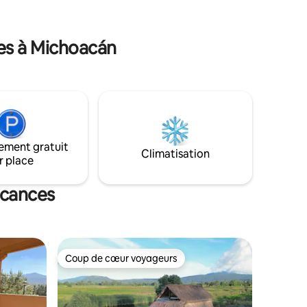
rdin, à
bois • Terrasse avec vue sur la forêt •
e, à
Pierre naturelle • Parking privé et Wi-Fi •
e la
Animaux de compagnie bienvenus
ces à Michoacán
ement gratuit
Climatisation
r place
acances
Coup de cœur voyageurs
Coup de cœur voyageurs