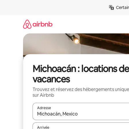
Aller
Certai
directement
au
contenu
Michoacán : locations de
vacances
Trouvez et réservez des hébergements uniqu
sur Airbnb
Adresse
Lorsque les résultats s'affichent, utilisez les flèc
Arrivée