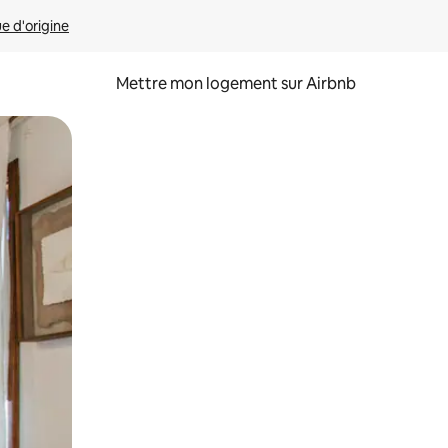
ue d'origine
Mettre mon logement sur Airbnb
sant glisser.