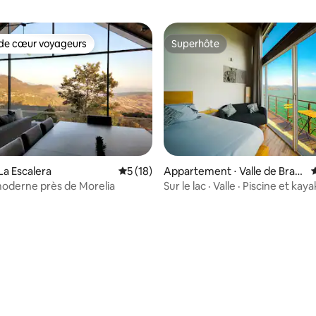
de cœur voyageurs
Superhôte
 cœur voyageurs les plus appréciés
Superhôte
La Escalera
Évaluation moyenne sur la base de 18 co
5 (18)
Appartement ⋅ Valle de Brav
o
oderne près de Morelia
Sur le lac · Valle · Piscine et kaya
r la base de 31 commentaires : 4,97 sur 5