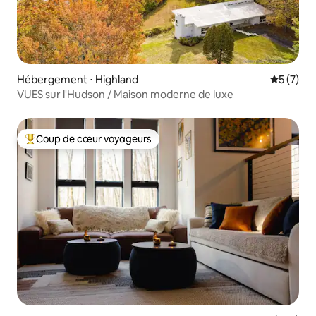
Hébergement ⋅ Highland
Évaluatio
5 (7)
VUES sur l'Hudson / Maison moderne de luxe
Coup de cœur voyageurs
Coups de cœur voyageurs les plus appréciés