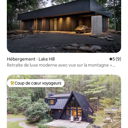
Hébergement ⋅ Lake Hill
Évaluatio
5 (9)
Retraite de luxe moderne avec vue sur la montagne +
jacuzzi
Coup de cœur voyageurs
Coups de cœur voyageurs les plus appréciés