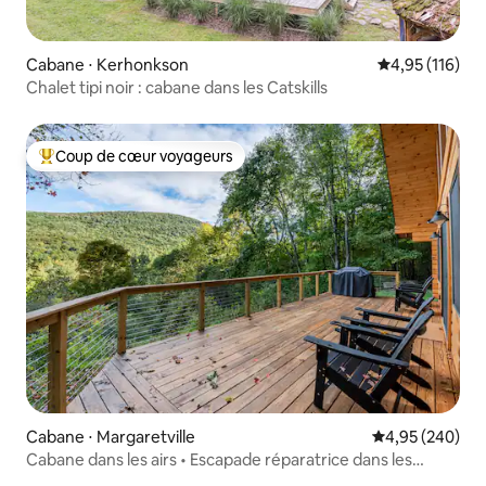
Cabane ⋅ Kerhonkson
Évaluation moy
4,95 (116)
Chalet tipi noir : cabane dans les Catskills
Coup de cœur voyageurs
Coups de cœur voyageurs les plus appréciés
Cabane ⋅ Margaretville
Évaluation moy
4,95 (240)
Cabane dans les airs • Escapade réparatrice dans les
Catskills