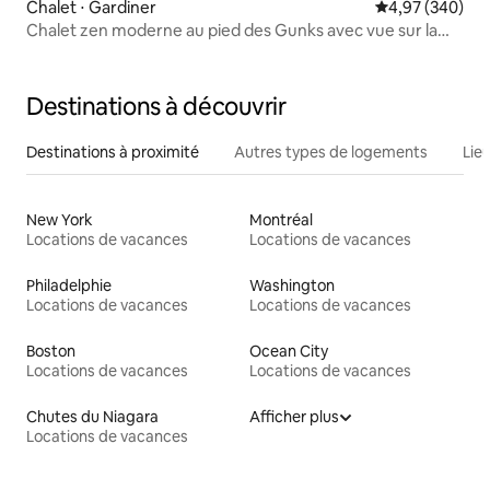
Chalet ⋅ Gardiner
Évaluation moy
4,97 (340)
Chalet zen moderne au pied des Gunks avec vue sur la
montagne
Destinations à découvrir
Destinations à proximité
Autres types de logements
Lie
New York
Montréal
Locations de vacances
Locations de vacances
Philadelphie
Washington
Locations de vacances
Locations de vacances
Boston
Ocean City
Locations de vacances
Locations de vacances
Chutes du Niagara
Afficher plus
Locations de vacances