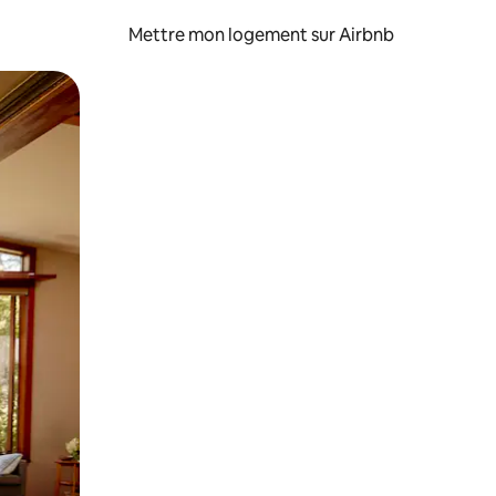
Mettre mon logement sur Airbnb
sant glisser.