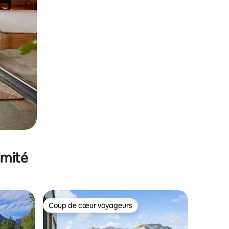
imité
Coup de cœur voyageurs
lus appréciés
Coup de cœur voyageurs