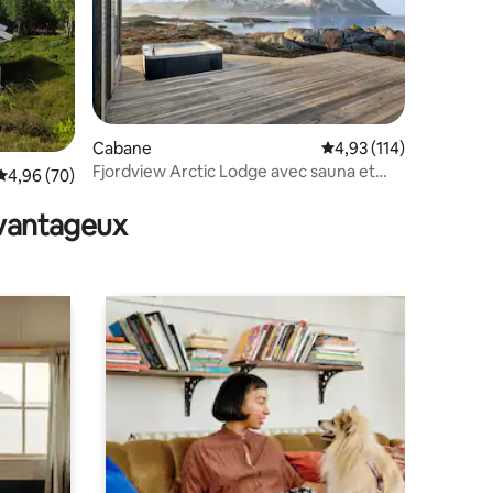
Cabane
Évaluation moyenne sur
4,93 (114)
Fjordview Arctic Lodge avec sauna et
ntaires : 4,93 sur 5
Évaluation moyenne sur la base de 70 commentaires : 4,96 sur 5
4,96 (70)
jacuzzi
avantageux