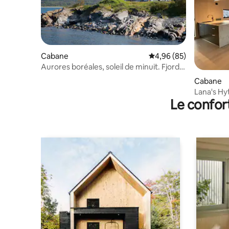
Cabane
Évaluation moyenne sur
4,96 (85)
Aurores boréales, soleil de minuit. Fjord,
montagnes. Vélo, bateau.
Cabane
Lana's Hy
Le confor