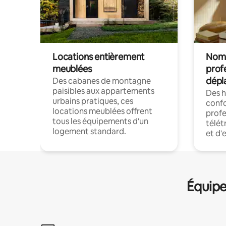
Locations entièrement
Noma
meublées
prof
dépl
Des cabanes de montagne
paisibles aux appartements
Des 
urbains pratiques, ces
confo
locations meublées offrent
profe
tous les équipements d'un
télét
logement standard.
et d'
Équipe