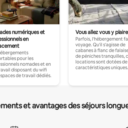
des numériques et
Vous allez vous y plaire
essionnels en
Parfois, l'hébergement fai
voyage. Qu'il s'agisse de
acement
cabanes à flanc de falais
hébergements
de péniches tranquilles, 
rtables pour les
locations sont dotées de
ssionnels nomades et en
caractéristiques uniques
ravail disposant du wifi
espaces de travail dédiés.
ments et avantages des séjours longu