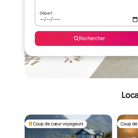
Départ
Rechercher
Loca
Coup de cœur voyageurs
Coup de
Coups de cœur voyageurs les plus appréciés
Coup de