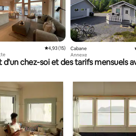
 la base de 85 commentaires : 4,96 sur 5
Évaluation moyenne sur la base de 15 comme
4,93 (15)
Cabane
tte
Annexe
t d'un chez-soi et des tarifs mensuels 