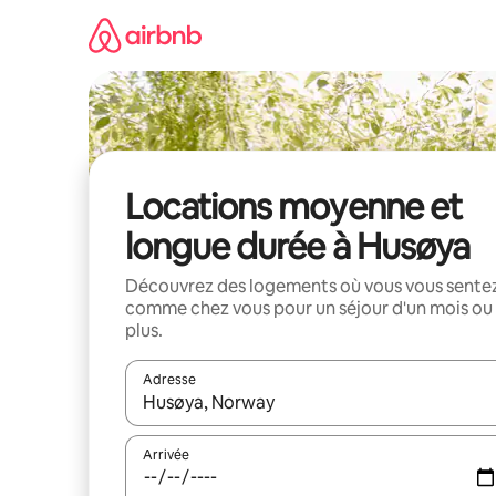
Aller
directement
au
contenu
Locations moyenne et
longue durée à Husøya
Découvrez des logements où vous vous sente
comme chez vous pour un séjour d'un mois ou
plus.
Adresse
Lorsque les résultats s'affichent, utilisez les flèc
Arrivée