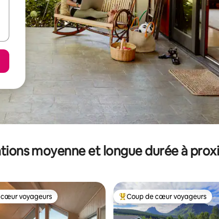
tions moyenne et longue durée à prox
 cœur voyageurs
Coup de cœur voyageurs
 cœur voyageurs
Coups de cœur voyageurs les p