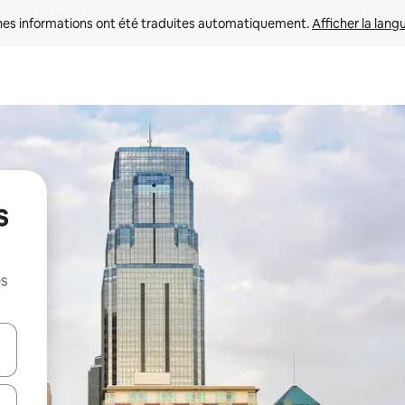
nes informations ont été traduites automatiquement. 
Afficher la lang
s
es
hes vers le haut et vers le bas pour les parcourir ou en appuyant et en fai