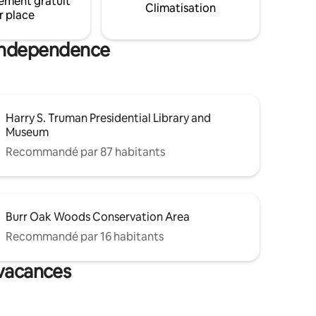
ement gratuit
que a
Climatisation
clôturée avec un barbecue au propane
r place
arger le
pour les barbecues de jour, puis
nuit. Vous
détendez-vous le soir autour du foyer
 pour
 Independence
Harry S. Truman Presidential Library and
Museum
Recommandé par 87 habitants
Burr Oak Woods Conservation Area
Recommandé par 16 habitants
 vacances