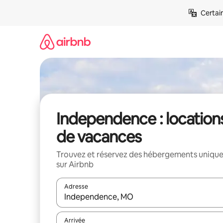
Aller
Certai
directement
au
contenu
Independence : location
de vacances
Trouvez et réservez des hébergements uniqu
sur Airbnb
Adresse
Lorsque les résultats s'affichent, utilisez les flèc
Arrivée