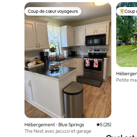
Coup de cœur voyageurs
Coup 
Coup de cœur voyageurs
Coups de
Hébergem
Petite ma
Hébergement ⋅ Blue Springs
Évaluation moyenne
5 (25)
The Nest avec jacuzzi et garage