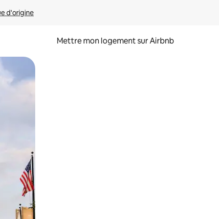
ue d'origine
Mettre mon logement sur Airbnb
sant glisser.