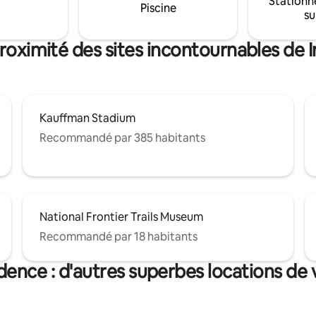
Stationn
240 volts pour véhicule électri
 coin du stationnement.
Piscine
su
également été ajoutée pour ch
: il est strictement interdit de
véhicule électrique pendant la 
uillez consulter le règlement
devez avoir votre propre câble
proximité des sites incontournables de
brancher.
Kauffman Stadium
Recommandé par 385 habitants
National Frontier Trails Museum
Recommandé par 18 habitants
ence : d'autres superbes locations de