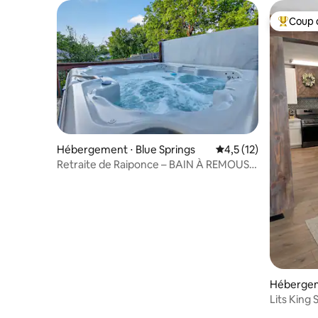
Coup 
Coups de
Hébergement ⋅ Blue Springs
Évaluation moyenne s
4,5 (12)
Retraite de Raiponce – BAIN À REMOUS –
À 14 minutes d'Arrowhead
Hébergem
Lits King 
stades de