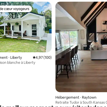
de cœur voyageurs
 cœur voyageurs les plus appréciés
ent ⋅ Liberty
Évaluation moyenne sur la base de 100 commen
4,97 (100)
ison blanche à Liberty
 sur la base de 25 commentaires : 5 sur 5
Hébergement ⋅ Raytown
Retraite Tudor à South Kansas C
3 chambres / 2 salles de bain