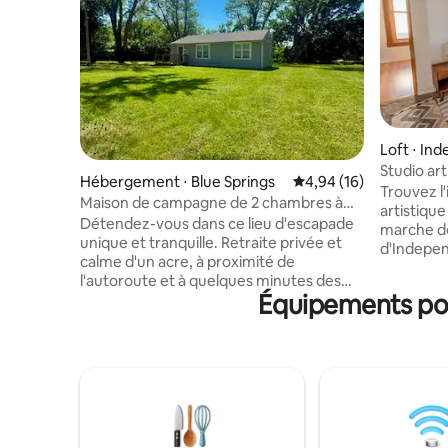
Loft ⋅ In
Studio ar
Hébergement ⋅ Blue Springs
Évaluation moyenne su
4,94 (16)
Trouvez l'
Maison de campagne de 2 chambres à
artistique
Blue Springs, MO
Détendez-vous dans ce lieu d'escapade
marche de
unique et tranquille. Retraite privée et
d'Independence. Parfa
calme d'un acre, à proximité de
ou simple
l'autoroute et à quelques minutes des
environne
Équipements pop
stades et du centre-ville de Kansas City
de lumière
(Missouri). Maison confortable de deux
chambre d
chambres et une salle de bain sur une
d'un futon
allée privée. La chambre n° 1 dispose d'un
bain spac
lit Queen Size et d'une télévision
espace ou
55 pouces. La chambre 2 dispose de
cuisine en
deux lits jumeaux. Les équipements
Kauffman
comprennent une cuisine équipée, un
seulement