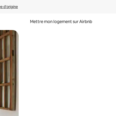
ue d'origine
Mettre mon logement sur Airbnb
sant glisser.