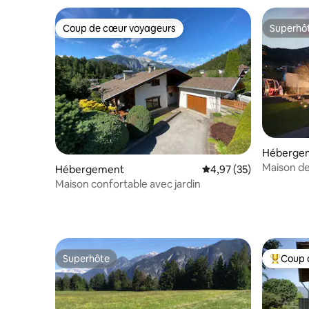
Coup de cœur voyageurs
Superhô
Coup de cœur voyageurs
Superhô
Héberge
Maison de
Hébergement
Évaluation moyenne su
4,97 (35)
Wiesen
Maison confortable avec jardin
Superhôte
Coup 
Superhôte
Coups de