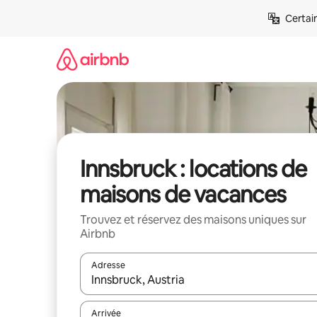
Aller
Certai
directement
au
contenu
Innsbruck : locations de
maisons de vacances
Trouvez et réservez des maisons uniques sur
Airbnb
Adresse
Lorsque les résultats s'affichent, utilisez les flèc
Arrivée