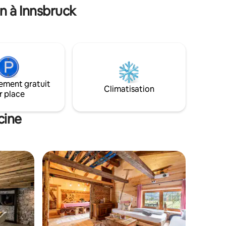
n à Innsbruck
#friendlace#maisondevacances#Innsbruck
ement gratuit
Climatisation
r place
cine