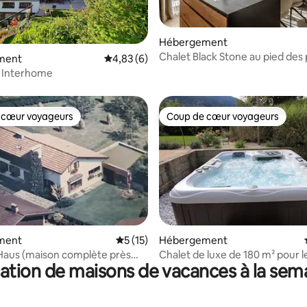
Hébergement
 la base de 36 commentaires : 4,83 sur 5
Chalet Black Stone au pied des 
ment
Évaluation moyenne sur la base de 6 comme
4,83 (6)
r Interhome
 cœur voyageurs
Coup de cœur voyageurs
 cœur voyageurs
Coup de cœur voyageurs
e sur la base de 5 commentaires : 5 sur 5
ment
Évaluation moyenne sur la base de 15 co
5 (15)
Hébergement
Haus (maison complète près
Chalet de luxe de 180 m² pour le
ation de maisons de vacances à la sem
ck)
et les amis