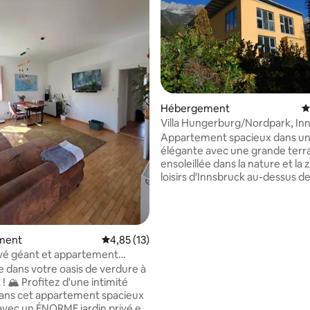
 sur la base de 17 commentaires : 5 sur 5
Hébergement
É
Villa Hungerburg/Nordpark, In
Appartement spacieux dans une
élégante avec une grande terr
ensoleillée dans la nature et la
loisirs d'Innsbruck au-dessus de l
offrant des possibilités de ran
de vélo directement depuis la 
seulement 3 minutes à pied du 
téléphérique Nordkette, qui vo
ment
Évaluation moyenne sur la base de 13 comme
4,85 (13)
emmène au centre-ville ou à la
ivé géant et appartement
montagnes Nordkette (parc à n
à Innsbruck
 dans votre oasis de verdure à
sentier unique) en quelques mi
! 🏔️ Profitez d'une intimité
il y a une connexion de bus dire
ans cet appartement spacieux
domaine skiable et de randonn
avec un ÉNORME jardin privé et
Patscherkofel. Parfait pour la n