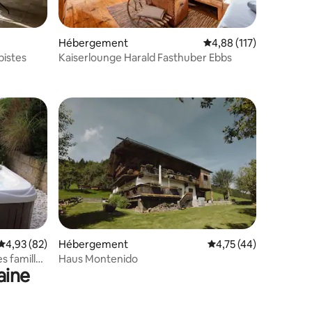
Hébergement
Évaluation moyenne sur
4,88 (117)
pistes
Kaiserlounge Harald Fasthuber Ebbs
ntaires : 4,83 sur 5
mmentaires : 5 sur 5
Évaluation moyenne sur la base de 82 commentaires : 4,93 sur 5
4,93 (82)
Hébergement
Évaluation moyenne su
4,75 (44)
s familles
Haus Montenido
aine