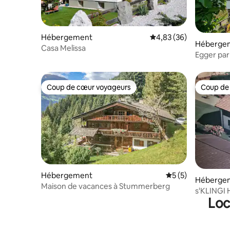
Hébergement
Évaluation moyenne sur
4,83 (36)
Héberge
Casa Melissa
Egger pa
Coup de cœur voyageurs
Coup de
Coup de cœur voyageurs
Coup de
Hébergement
Évaluation moyenn
5 (5)
Héberge
Maison de vacances à Stummerberg
s'KLINGI 
Loc
d'Innsbru