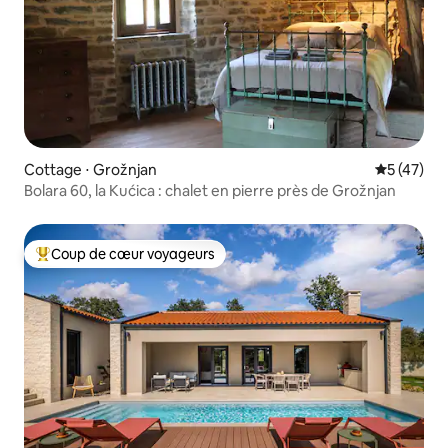
Cottage ⋅ Grožnjan
Évaluation
5 (47)
Bolara 60, la Kućica : chalet en pierre près de Grožnjan
Coup de cœur voyageurs
Coups de cœur voyageurs les plus appréciés