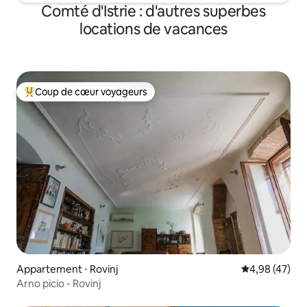
Comté d'Istrie : d'autres superbes
locations de vacances
Coup de cœur voyageurs
Coups de cœur voyageurs les plus appréciés
Appartement ⋅ Rovinj
Évaluation mo
4,98 (47)
Arno picio - Rovinj