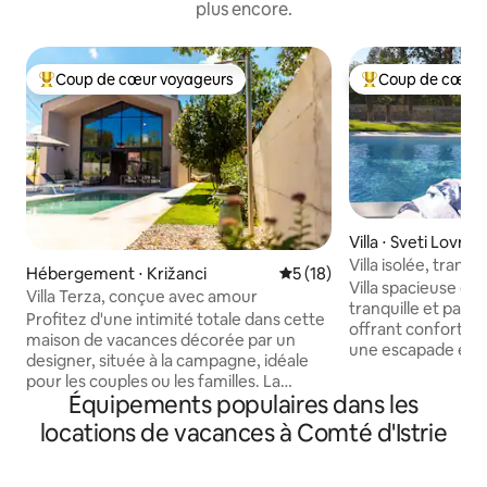
plus encore.
Coup de cœur voyageurs
Coup de cœur 
Coups de cœur voyageurs les plus appréciés
Coups de cœur vo
Villa ⋅ Sveti Lovreč
Villa isolée, tranqu
Hébergement ⋅ Križanci
Évaluation moyenne sur la b
5 (18)
familles et aux a
Villa spacieuse et 
Villa Terza, conçue avec amour
tranquille et paisib
Profitez d'une intimité totale dans cette
offrant confort et
maison de vacances décorée par un
une escapade et à 
designer, située à la campagne, idéale
points d'intérêt. D
pour les couples ou les familles. La
calme, la villa offr
Équipements populaires dans les
maison fait 109 m2 sur un terrain de
endroit confortable
750 m2. La maison dispose de deux
locations de vacances à Comté d'Istrie
une verdure apaisante. En pé
chambres confortables avec une salle
juin à août, le jou
de bain, d'un salon, d'une cuisine
samedi et pour les
entièrement équipée et d'un bel espace