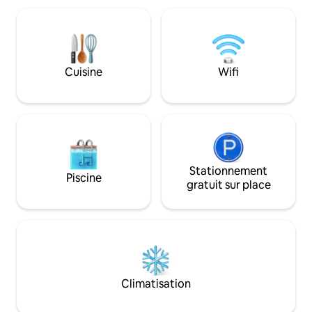
7 nuits, veuillez
extérieur avec un barbecue à gaz et un
Les autres mois, le
jacuzzi chauffé. La maison se trouve à
durée de séjour mi
2 kilomètres (1,2 mile) de toutes les
nous vous suggér
commodités. Elle est située dans le
demande pour confi
centre de l'Istrie, ce qui en fait un
Cuisine
Wifi
excellent pied-à-terre pour explorer
toute la péninsule. Stationnement
couvert pour 2 voitures.
Stationnement
Piscine
gratuit sur place
Climatisation