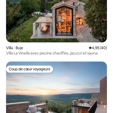
Villa ⋅ Buje
Évaluation mo
4,95 (40)
Villa La Vinella avec piscine chauffée, jacuzzi et sauna
Coup de cœur voyageurs
Coup de cœur voyageurs