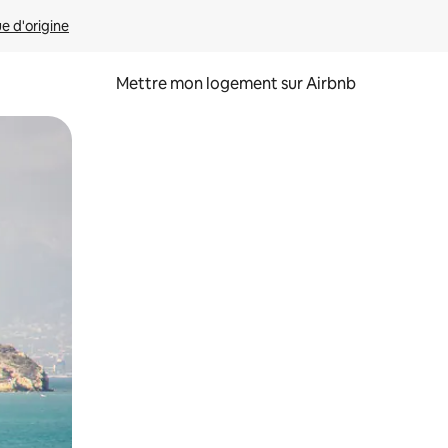
ue d'origine
Mettre mon logement sur Airbnb
sant glisser.