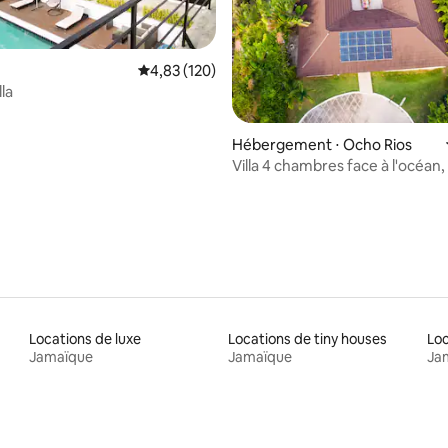
 la base de 95 commentaires : 4,87 sur 5
Évaluation moyenne sur la base de 120 comme
4,83 (120)
lla
Hébergement ⋅ Ocho Rios
Villa 4 chambres face à l'océan, 
chef en option, près d'Ocho Ri
Locations de luxe
Locations de tiny houses
Jamaïque
Jamaïque
Ja