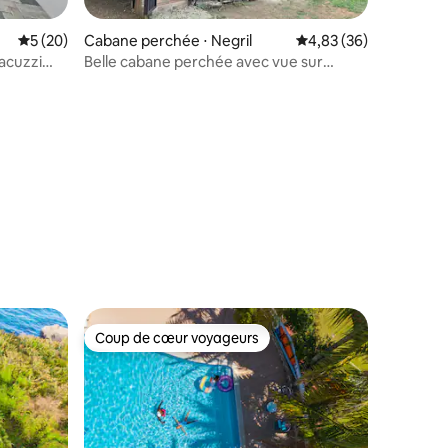
Évaluation moyenne sur la base de 20 commentaires : 5 sur 5
5 (20)
Cabane perchée ⋅ Negril
Évaluation moyenne su
4,83 (36)
jacuzzi
Belle cabane perchée avec vue sur
l'océan
taires : 4,94 sur 5
Coup de cœur voyageurs
Coup de cœur voyageurs