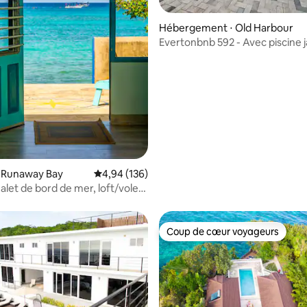
 sur la base de 11 commentaires : 5 sur 5
Hébergement ⋅ Old Harbour
Evertonbnb 592 - Avec piscine 
privée chauffée
⋅ Runaway Bay
Évaluation moyenne sur la base de 136 commen
4,94 (136)
alet de bord de mer, loft/volets
Coup de cœur voyageurs
Coup de cœur voyageurs