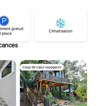
rage des
l'ambiance parfaite pour se détendre
dans le confort, profiter de la brise,
salle de
écouter les oiseaux, la nature et laisser le
, la
son apaisant des vagues de l'océan se
t à la
briser sur le rivage vous calmer et apaiser
votre esprit.
ement gratuit
Climatisation
r place
acances
Coup de cœur voyageurs
Coup de cœur voyageurs