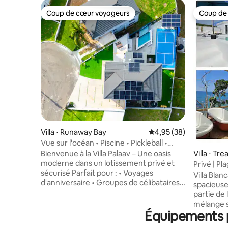
Coup de cœur voyageurs
Coup de
Coup de cœur voyageurs
Coup de
Villa ⋅ Runaway Bay
Évaluation moyenne sur
4,95 (38)
Vue sur l'océan • Piscine • Pickleball •
Fermé | Pour 12
Villa ⋅ Tr
Bienvenue à la Villa Palaav – Une oasis
moderne dans un lotissement privé et
Privé | Pl
sécurisé Parfait pour : • Voyages
culinaire
Villa Blan
d'anniversaire • Groupes de célibataires •
spacieuse
Réunions familiales • Voyages entre amis
partie de 
• Retraites 🎉 Forfaits de célébration à
mélange s
partir de 350 $ US Cette villa de
Équipements p
charme et
6 chambres avec vue sur l’océan
dessus d'u