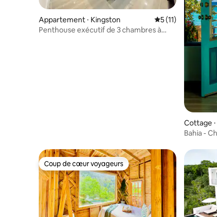
Appartement ⋅ Kingston
Évaluation moyenne
5 (11)
Penthouse exécutif de 3 chambres à
New Kingston
Cottage 
Bahia - Ch
en bois
Coup de cœur voyageurs
Coup de cœur voyageurs