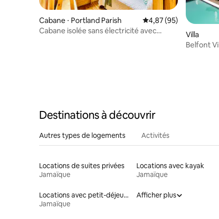
Cabane ⋅ Portland Parish
Évaluation moyenne sur
4,87 (95)
Cabane isolée sans électricité avec
Villa
cascade et rivière
Belfont Vi
Destinations à découvrir
Autres types de logements
Activités
Locations de suites privées
Locations avec kayak
Jamaïque
Jamaïque
Locations avec petit-déjeuner
Afficher plus
Jamaïque