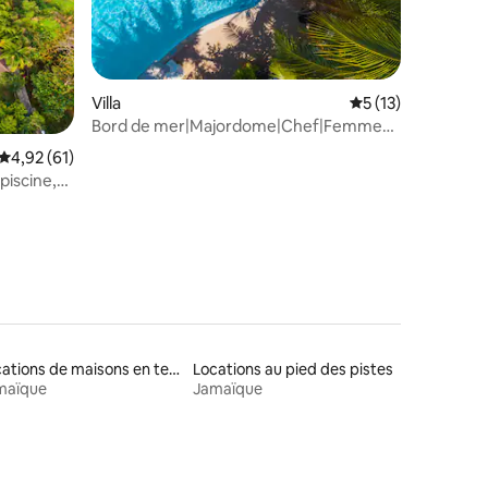
ntaires : 4,83 sur 5
Villa
Évaluation moyenne
5 (13)
Bord de mer|Majordome|Chef|Femme
de ménage|Bar de bienvenue
Évaluation moyenne sur la base de 61 commentaires : 4,92 sur 5
4,92 (61)
piscine,
os
Locations de maisons en terre
Locations au pied des pistes
maïque
Jamaïque