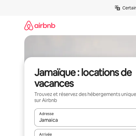
Aller
Certai
directement
au
contenu
Jamaïque : locations de
vacances
Trouvez et réservez des hébergements uniqu
sur Airbnb
Adresse
Lorsque les résultats s'affichent, utilisez les flèc
Arrivée