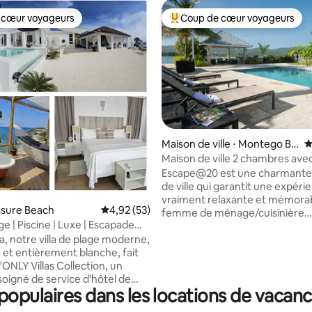
 cœur voyageurs
Coup de cœur voyageurs
 cœur voyageurs
Coups de cœur voyageurs les p
Maison de ville ⋅ Montego Ba
É
y
Maison de ville 2 chambres ave
personnel, salle de sport, pisci
Escape@20 est une charmante
 la base de 38 commentaires : 4,95 sur 5
de ville qui garantit une expéri
vraiment relaxante et mémorable.
easure Beach
Évaluation moyenne sur la base de 53 comme
4,92 (53)
femme de ménage/cuisinière
age | Piscine | Luxe | Escapade
sympathique est incluse SANS 
ca, notre villa de plage moderne,
SUPPLÉMENTAIRES !! Vous dev
 et entièrement blanche, fait
simplement faire vos courses. 
l'ONLY Villas Collection, un
de ville dispose d'un plan d'éta
oigné de service d'hôtel de
avec un salon et une salle à ma
opulaires dans les locations de vacan
 de luxe privé pieds nus au-
donnant sur un patio couvert e
ne plage de sable isolée.
arrière. Vous pourrez profiter d'une vue