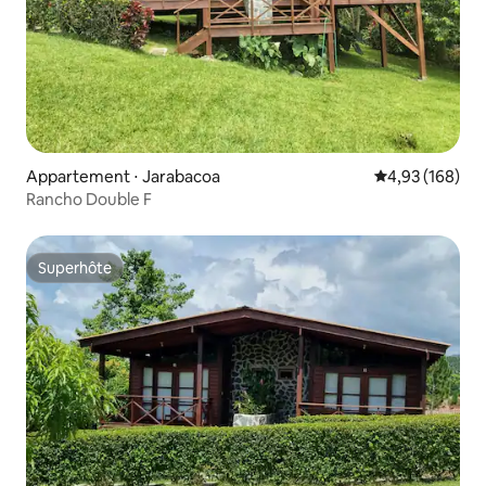
Appartement ⋅ Jarabacoa
Évaluation moy
4,93 (168)
Rancho Double F
Superhôte
Superhôte