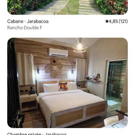
Cabane ⋅ Jarabacoa
Évaluation moy
4,85 (121)
Rancho Double F
Chambre privée ⋅ Jarabacoa