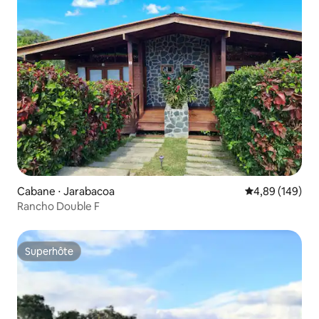
Cabane ⋅ Jarabacoa
Évaluation moy
4,89 (149)
Rancho Double F
Superhôte
Superhôte