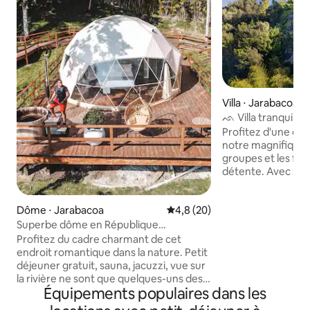
Villa ⋅ Jarabacoa
ᨒ Villa tranquille 
vues ᨒ
Profitez d'une esc
notre magnifique g
groupes et les fam
détente. Avec sa p
chambres conforta
bains privative et 
Dôme ⋅ Jarabacoa
Évaluation moyenne sur la bas
4,8 (20)
panoramiques à co
villa est l'endroit
Superbe dôme en République
du stress. Une cu
dominicaine - Adultes uniquement
Profitez du cadre charmant de cet
équipée, de spaci
endroit romantique dans la nature. Petit
détente, des foyer
déjeuner gratuit, sauna, jacuzzi, vue sur
et une salle à ma
la rivière ne sont que quelques-uns des
grandes fenêtres
Équipements populaires dans les
équipements que cet endroit a à offrir !
instant spécial. P
Situé dans la belle ville de Jarabacoa, cet