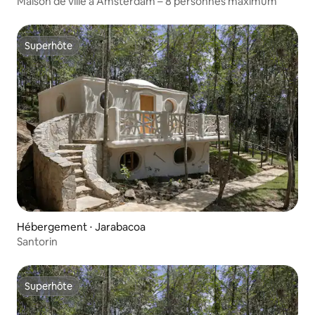
Maison de ville à Amsterdam – 8 personnes maximum
Superhôte
Superhôte
Hébergement ⋅ Jarabacoa
Santorin
Superhôte
Superhôte