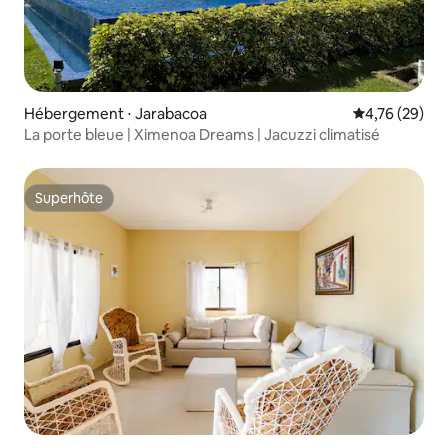
Hébergement ⋅ Jarabacoa
Évaluation mo
4,76 (29)
La porte bleue | Ximenoa Dreams | Jacuzzi climatisé
Superhôte
Superhôte