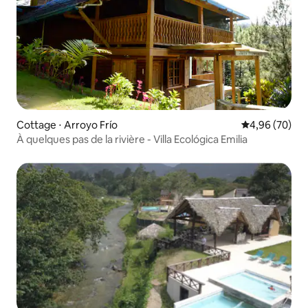
Cottage ⋅ Arroyo Frío
Évaluation mo
4,96 (70)
À quelques pas de la rivière - Villa Ecológica Emilia