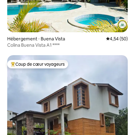
Hébergement ⋅ Buena Vista
Évaluation mo
4,54 (50)
Colina Buena Vista A1 ****
Coup de cœur voyageurs
Coups de cœur voyageurs les plus appréciés