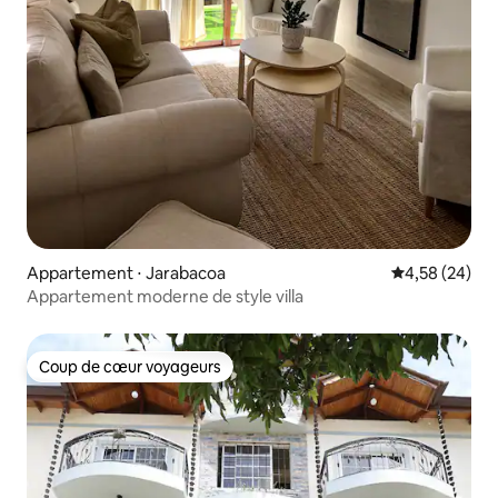
Appartement ⋅ Jarabacoa
Évaluation mo
4,58 (24)
Appartement moderne de style villa
Coup de cœur voyageurs
Coup de cœur voyageurs