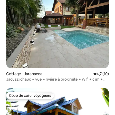
Cottage ⋅ Jarabacoa
Évaluation m
4,7 (10)
Jacuzzi chaud + vue + rivière à proximité + Wifi + clim +
terrasse
Coup de cœur voyageurs
Coup de cœur voyageurs