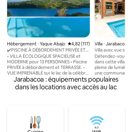
Hébergement ⋅ Yaque Abajo
Évaluation moyenne sur la base 
4,82 (117)
Villa ⋅ Jarabacoa
✔️PISCINE À DÉBORDEMENT PRIVÉE ET
Villa avec vue sur
VUE SUR LE LAC À UN MILLION DE
chauffée
• VILLA ÉCOLOGIQUE SPACIEUSE et
Détendez-vous en 
DOLLARS
MODERNE pour 13 PERSONNES • Piscine
dans cette villa pa
PRIVÉE à débordement et TERRASSE. •
pleine de lumière 
VUE IMPRENABLE sur le lac de la célèbre
une communauté 
Jarabacoa : équipements populaires
Presa de Taveras • 3 chambres + 1
imprenable sur la
mezzanine avec lits KING size + 2
à la rivière Ximeno
dans les locations avec accès au lac
canapés-lits dans le salon • 4 salles de
communautaire, jac
bain PRIVÉES • WIFI + TV CONNECTÉE.
pour enfants et à
TÉLÉVISION CONNECTÉE. • Cuisine
du centre-ville. L'
entièrement ÉQUIPÉE + barbecue •
suffisamment répar
RESTAURANT et CHAMBRE DISPONIBLE
intérieure et pour
• Table de BILLARD, jeu D'ÉCHECS XL,
incroyable près du 
HAMACS, balançoires • Sécurité 24h/24
chauffée, ou d'un
et 7j/ • Nous offrons de l'équitation, des
barbecue/patio. À