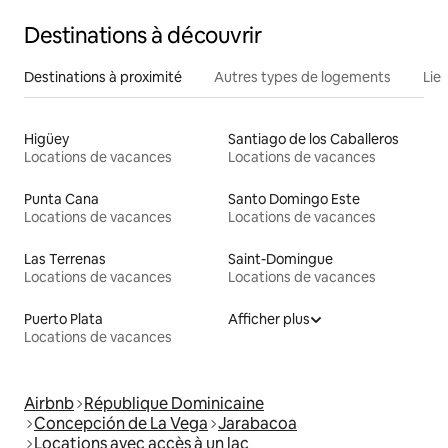
Destinations à découvrir
Destinations à proximité
Autres types de logements
Lie
Higüey
Santiago de los Caballeros
Locations de vacances
Locations de vacances
Punta Cana
Santo Domingo Este
Locations de vacances
Locations de vacances
Las Terrenas
Saint-Domingue
Locations de vacances
Locations de vacances
Puerto Plata
Afficher plus
Locations de vacances
Airbnb
République Dominicaine
Concepción de La Vega
Jarabacoa
Locations avec accès à un lac