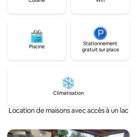
Cuisine
Wifi
cours de yoga, du vélo de montagne,
des aventures tell
des Jetskis, du kayak, des massages et
rafting et le parap
de l'accès au lac
Stationnement
Piscine
gratuit sur place
Climatisation
Location de maisons avec accès à un lac