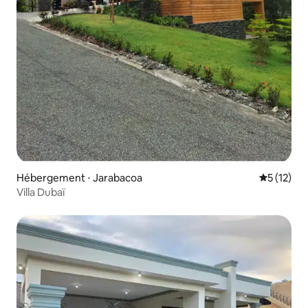
Hébergement ⋅ Jarabacoa
Évaluation
5 (12)
Villa Dubaï