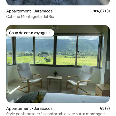
Appartement ⋅ Jarabacoa
Évaluation m
4,67 (3)
Cabane Montagnita del Rio
Coup de cœur voyageurs
Coup de cœur voyageurs
Appartement ⋅ Jarabacoa
Évaluatio
5 (7)
Style penthouse, très confortable, vue sur la montagne