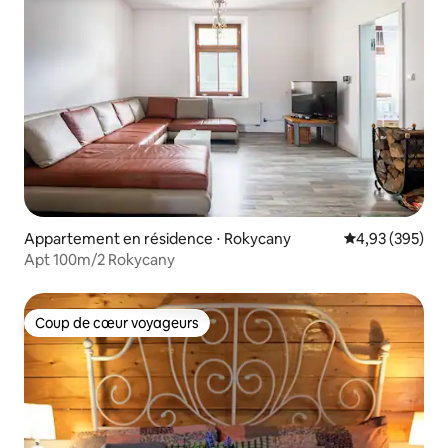
Appartement en résidence ⋅ Rokycany
Évaluation moy
4,93 (395)
Apt 100m/2 Rokycany
Coup de cœur voyageurs
Coup de cœur voyageurs