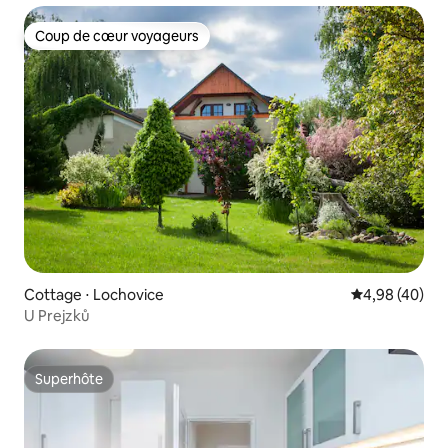
Coup de cœur voyageurs
Coup de cœur voyageurs
Cottage ⋅ Lochovice
Évaluation mo
4,98 (40)
U Prejzků
Superhôte
Superhôte