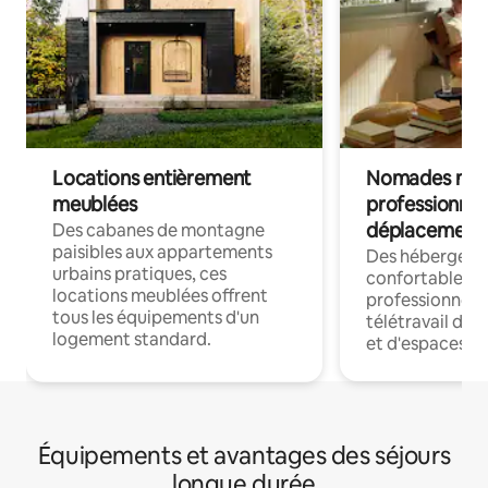
Locations entièrement
Nomades num
meublées
professionnel
déplacement
Des cabanes de montagne
paisibles aux appartements
Des hébergem
urbains pratiques, ces
confortables p
locations meublées offrent
professionnels
tous les équipements d'un
télétravail dis
logement standard.
et d'espaces de
Équipements et avantages des séjours
longue durée