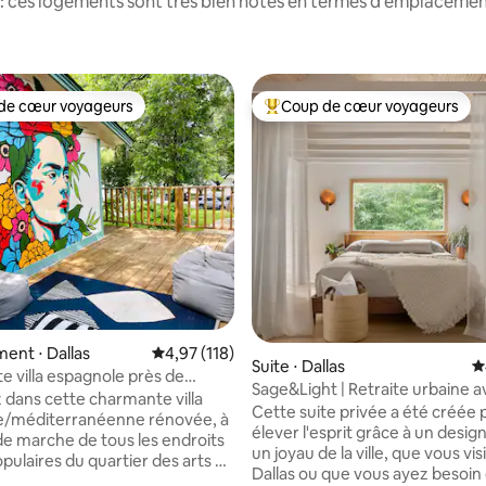
: ces logements sont très bien notés en termes d'emplacement
de cœur voyageurs
Coup de cœur voyageurs
 cœur voyageurs les plus appréciés
Coups de cœur voyageurs les p
nt ⋅ Dallas
Évaluation moyenne sur la base de 118 comme
4,97 (118)
Suite ⋅ Dallas
É
 villa espagnole près de
Sage&Light | Retraite urbaine a
ts
 dans cette charmante villa
 la base de 139 commentaires : 4,97 sur 5
Kessler
Cette suite privée a été créée 
e/méditerranéenne rénovée, à
élever l'esprit grâce à un design
de marche de tous les endroits
un joyau de la ville, que vous vis
opulaires du quartier des arts de
Dallas ou que vous ayez besoin
rofitez de la cheminée