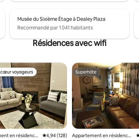
Musée du Sixième Étage à Dealey Plaza
Recommandé par 1 041 habitants
Résidences avec wifi
 cœur voyageurs
Superhôte
 cœur voyageurs
Superhôte
 la base de 179 commentaires : 4,91 sur 5
ent en résidence ⋅
Évaluation moyenne sur la base de 128 commen
4,94 (128)
Appartement en résidence ⋅
É