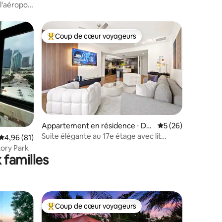
à Oak Lawn
l'aéroport
Coup de cœur voyageurs
lus appréciés
Coups de cœur voyageurs les plus appréciés
taires : 4,83 sur 5
Appartement en résidence ⋅ Dall
Évaluation moyenne
5 (26)
as
Suite élégante au 17e étage avec lit
Évaluation moyenne sur la base de 81 commentaires : 4,96 sur 5
4,96 (81)
King Size et piscine | Salle de sport et
tory Park
parking
 familles
Coup de cœur voyageurs
lus appréciés
Coups de cœur voyageurs les plus appréciés