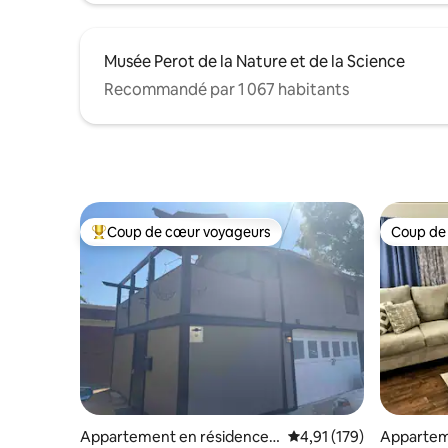
Musée Perot de la Nature et de la Science
Recommandé par 1 067 habitants
Coup de cœur voyageurs
Coup de
Coups de cœur voyageurs les plus appréciés
Coup de
Appartement en résidence ⋅
Évaluation moyenne sur
4,91 (179)
Appartem