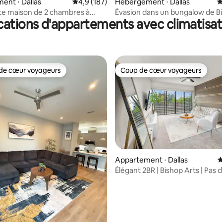
 la base de 131 commentaires : 4,92 sur 5
nt ⋅ Dallas
Évaluation moyenne sur la base de 187 comm
4,9 (187)
Hébergement ⋅ Dallas
É
e maison de 2 chambres à
Évasion dans un bungalow de B
cations d'appartements avec climatisat
ts
de cœur voyageurs
Coup de cœur voyageurs
 cœur voyageurs les plus appréciés
Coup de cœur voyageurs
 la base de 24 commentaires : 4,92 sur 5
Appartement ⋅ Dallas
É
Élégant 2BR | Bishop Arts | Pas d
ménage - I