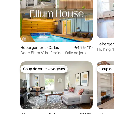
Hébergeme
Hébergement ⋅ Dallas
Évaluation moyenne sur
4,95 (111)
1 lit King
Deep Ellum Villa | Piscine · Salle de jeux |
nocturne
Capacité d'accueil de 14 personnes
Coup de cœur voyageurs
Coup de
Coup de cœur voyageurs
Coup de