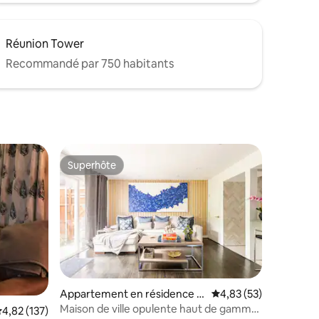
Réunion Tower
Recommandé par 750 habitants
Superhôte
Superhôte
Appartement en résidence ⋅
Évaluation moyenne su
4,83 (53)
Dallas
Maison de ville opulente haut de gamme
taires : 4,94 sur 5
valuation moyenne sur la base de 137 commentaires : 4,82 sur 5
4,82 (137)