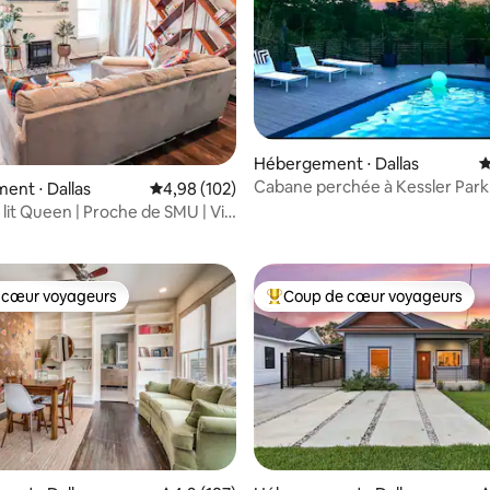
Hébergement ⋅ Dallas
É
Cabane perchée à Kessler Park
nt ⋅ Dallas
Évaluation moyenne sur la base de 102 commen
4,98 (102)
 la base de 111 commentaires : 4,95 sur 5
, 1 lit Queen | Proche de SMU | Vie
 cœur voyageurs
Coup de cœur voyageurs
 cœur voyageurs
Coups de cœur voyageurs les p