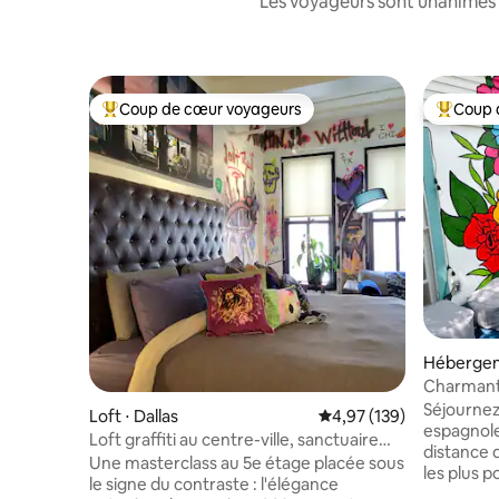
Les voyageurs sont unanimes 
Coup de cœur voyageurs
Coup 
Coups de cœur voyageurs les plus appréciés
Coups de
Hébergeme
Charmante
Bishop Ar
Séjournez
Loft ⋅ Dallas
Évaluation moyenne sur
4,97 (139)
espagnol
Loft graffiti au centre-ville, sanctuaire
distance 
cinématographique classé dans le top 1 %
​Une masterclass au 5e étage placée sous
les plus p
le signe du contraste : l'élégance
Bishop. P