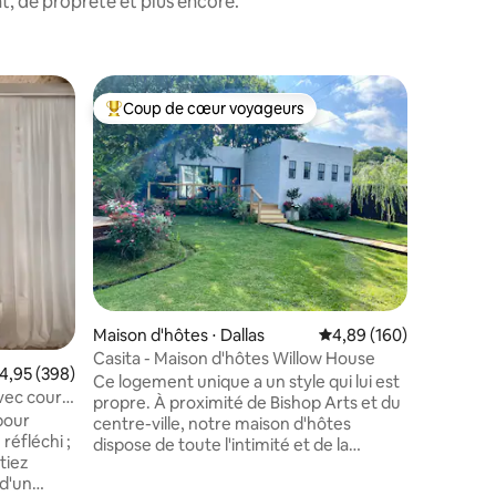
, de propreté et plus encore.
Hébergem
Coup de cœur voyageurs
Coup
lus appréciés
Coups de cœur voyageurs les plus appréciés
Coups d
Résiden
Lawn pa
Wow ! Quelle trouvaille rare et unique !
Des arbre
magnifiq
aux ambi
confortabl
incontournable ! Con
conçu po
d'aujourd
nostalgi
Maison d'hôtes ⋅ Dallas
Évaluation moyenne sur
4,89 (160)
vieux jou
comptait ! Magnifiquement resta
Casita - Maison d'hôtes Willow House
ntaires : 4,97 sur 5
valuation moyenne sur la base de 398 commentaires : 4,95 sur 5
4,95 (398)
son ancie
Ce logement unique a un style qui lui est
vec cour à
quartiers
propre. À proximité de Bishop Arts et du
Lawn et d
pour
centre-ville, notre maison d'hôtes
que vous 
 réfléchi ;
dispose de toute l'intimité et de la
itiez
commodité dont vous avez besoin. À
 d'un
travers votre entrée privée, vous passez