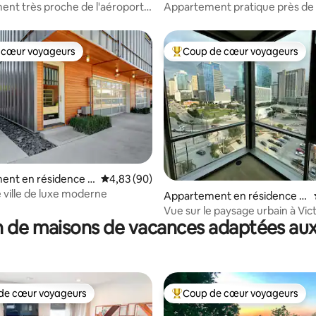
Irving
nt très proche de l'aéroport
Appartement pratique près de 
g Convention !
DFW
 cœur voyageurs
Coup de cœur voyageurs
 cœur voyageurs
Coups de cœur voyageurs les p
ent en résidence ⋅
Évaluation moyenne sur la base de 90 commen
4,83 (90)
 sur la base de 14 commentaires : 5 sur 5
 ville de luxe moderne
Appartement en résidence ⋅
Dallas
Vue sur le paysage urbain à Vic
 de maisons de vacances adaptées aux
de cœur voyageurs
Coup de cœur voyageurs
 cœur voyageurs les plus appréciés
Coups de cœur voyageurs les p