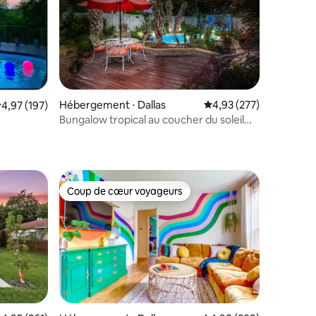
Hébergement ⋅ Dallas
Évaluation moyenne sur
4,93 (277)
valuation moyenne sur la base de 197 commentaires : 4,97 sur 5
4,97 (197)
Bungalow tropical au coucher du soleil
taires : 4,98 sur 5
avec piscine et jacuzzi
Coup de cœur voyageurs
lus appréciés
Coup de cœur voyageurs