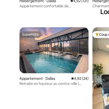
Hébergement ⋅ Dallas
Évaluation moyenne sur
4,92 (131)
Hébergeme
Appartement confortable de
Charmant
Lo
2 chambres/1 salle de bain au cœur de
Bishop Ar
Dallas !
Superhôte
Coup 
Superhôte
Coups de
Appartement ⋅ Dallas
Évaluation moyenne sur
4,92 (24)
Retraite en hauteur au centre-ville |
Grand lit spacieux