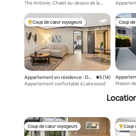
Dallas
Irving
The Antonio. Chalet au-dessus de la
Apparteme
remise
DFW/Irvin
Coup de cœur voyageurs
Coup de
Coups de cœur voyageurs les plus appréciés
Coup de
Appartem
Appartement en résidence ⋅ Dall
Évaluation moyenne
5 (14)
Dallas
as
Maison de
Appartement confortable à Lakewood
Location
Coup de cœur voyageurs
Coup 
Coup de cœur voyageurs
Coups de