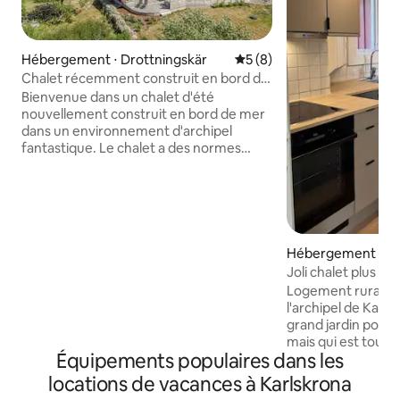
Hébergement ⋅ Drottningskär
Évaluation moyenne sur la 
5 (8)
Chalet récemment construit en bord de
mer, bateau à moteur en option
Bienvenue dans un chalet d'été
nouvellement construit en bord de mer
dans un environnement d'archipel
fantastique. Le chalet a des normes
élevées et toutes les commodités. Il y a
6 lits, une salle de bain avec douche et
une cuisine entièrement équipée.
Grande terrasse à l'ouest avec une vue
fantastique sur la mer et des couchers
de soleil magiques. Emplacement calme
Hébergement ⋅ L
et isolé, à distance de baignade de la mer
Joli chalet plus gr
et des falaises ensoleillées – pour les
Logement rural et 
baignades matinales et les journées de
l'archipel de Karl
farniente. Un bateau à moteur est
grand jardin pour l
disponible en option en dehors des mois
mais qui est toujou
d'été : moteur hors-bord de 40 CV, GPS,
Équipements populaires dans les
du centre commerc
sonar et moteur électrique - prix
De nombreuses pl
locations de vacances à Karlskrona
5 000 SEK/semaine
vos amis à quatre 