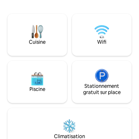
bienvenus. Sente
étiez arrivé dans
relaxant avec de la
famille, avec la pos
promener dans les 
dans l'archipel ch
Possibilité de pêc
Cuisine
Wifi
associé, mais pas 
bateaux. Baignade 
avec trampoline à 
Stationnement
Piscine
gratuit sur place
Climatisation