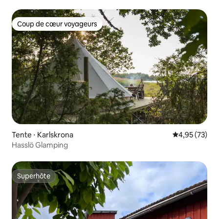
Coup de cœur voyageurs
Coup de cœur voyageurs
Tente ⋅ Karlskrona
Évaluation mo
4,95 (73)
Hasslö Glamping
Superhôte
Superhôte