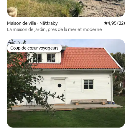
Maison de ville ⋅ Nättraby
Évaluation mo
4,95 (22)
La maison de jardin, près de la mer et moderne
Coup de cœur voyageurs
Coup de cœur voyageurs