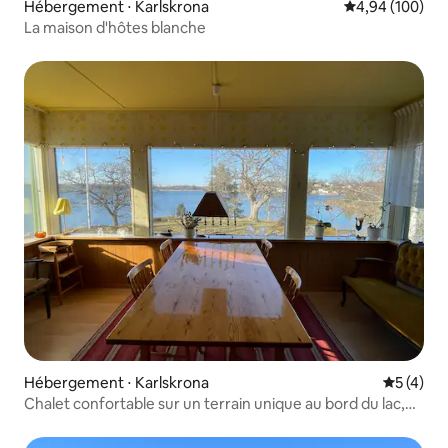
Hébergement ⋅ Karlskrona
Évaluation moy
4,94 (100)
La maison d'hôtes blanche
Hébergement ⋅ Karlskrona
Évaluatio
5 (4)
Chalet confortable sur un terrain unique au bord du lac,
avec sa propre jetée