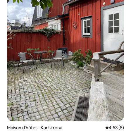
Maison d'hôtes ⋅ Karlskrona
Évaluation m
4,63 (8)