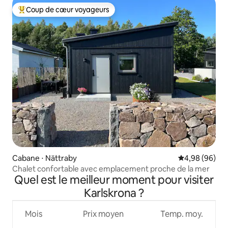
Coup de cœur voyageurs
Coups de cœur voyageurs les plus appréciés
Cabane ⋅ Nättraby
Évaluation mo
4,98 (96)
Chalet confortable avec emplacement proche de la mer
Quel est le meilleur moment pour visiter
Karlskrona ?
Mois
Prix moyen
Temp. moy.