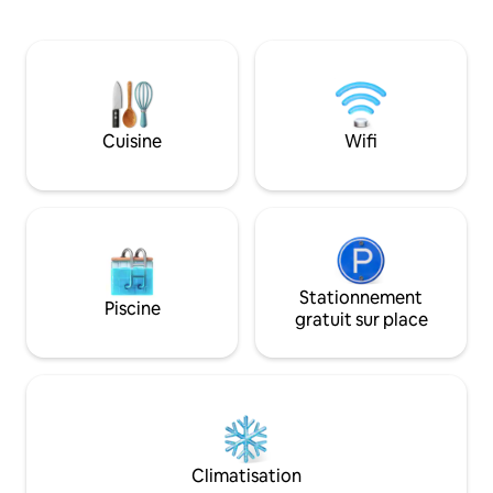
cheminée dans ch
accueillerons et partagerons nos
location de dôme 
connaissances de la région : à 15 minutes
amusante et unique
de Murray Corner, à 30 minutes de
dômes ont des int
Shediac, de l'Île-du-Prince-Édouard et de
uniques et des fe
la Nouvelle-Écosse... Découvrez des
surdimensionnées
vignobles, des bistrots, des artisans, des
panoramique qui 
Cuisine
Wifi
sentiers de randonnée/vélo, des
sans faille avec la
boutiques uniques, des parcours de golf.
de dômes sont un 
vacances en famil
romantique. Nous 
😊
Stationnement
Piscine
gratuit sur place
Climatisation