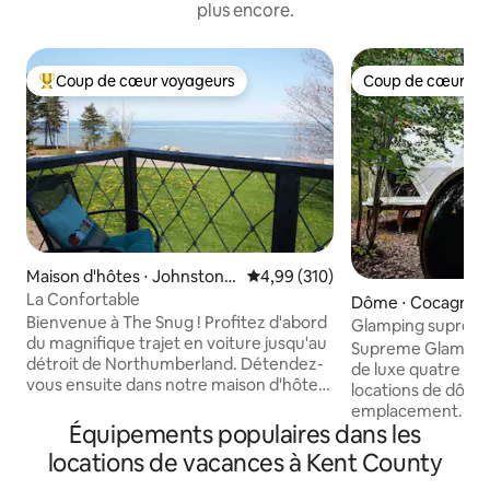
plus encore.
Coup de cœur voyageurs
Coup de cœur vo
Coups de cœur voyageurs les plus appréciés
Coup de cœur vo
Maison d'hôtes ⋅ Johnston P
Évaluation moyenne sur la base 
4,99 (310)
oint
La Confortable
Dôme ⋅ Cocagne
Bienvenue à The Snug ! Profitez d'abord
Glamping suprême
du magnifique trajet en voiture jusqu'au
Supreme Glamping
détroit de Northumberland. Détendez-
de luxe quatre sai
vous ensuite dans notre maison d'hôtes
locations de dôme
au-dessus du garage... un espace privé
emplacement. Jete
et confortable avec vue sur l'océan... un
Équipements populaires dans les
notre dôme de pin
endroit merveilleux pour se
pourront profiter
locations de vacances à Kent County
déconnecter, se détendre et respirer
d'un GRAND JACUZ
l'air frais et salé... et NAGER ! Nous vous