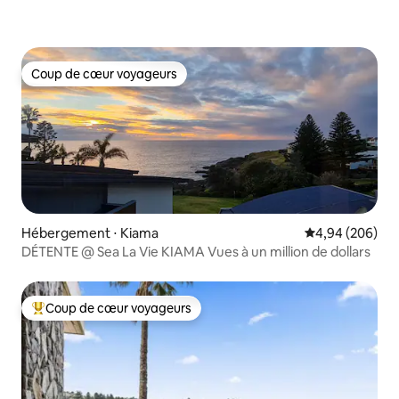
Coup de cœur voyageurs
Coup de cœur voyageurs
Hébergement ⋅ Kiama
Évaluation moy
4,94 (206)
DÉTENTE @ Sea La Vie KIAMA Vues à un million de dollars
Coup de cœur voyageurs
Coups de cœur voyageurs les plus appréciés