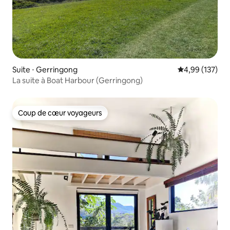
Suite ⋅ Gerringong
Évaluation moy
4,99 (137)
La suite à Boat Harbour (Gerringong)
Coup de cœur voyageurs
Coup de cœur voyageurs