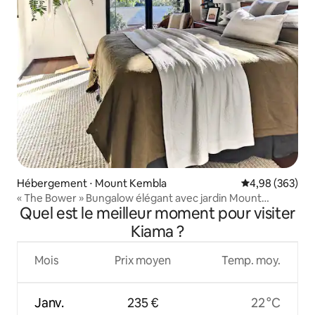
Hébergement ⋅ Mount Kembla
Évaluation moy
4,98 (363)
« The Bower » Bungalow élégant avec jardin Mount
Quel est le meilleur moment pour visiter
Kembla
Kiama ?
Mois
Prix moyen
Temp. moy.
Janv.
235 €
22 °C