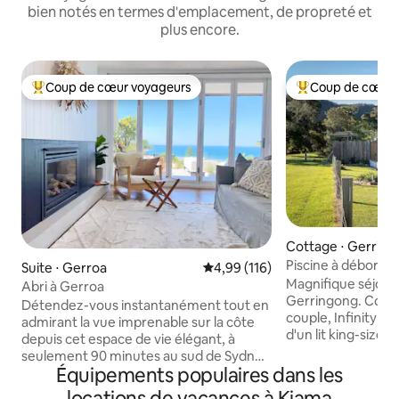
bien notés en termes d'emplacement, de propreté et
plus encore.
Coup de cœur voyageurs
Coup de cœur 
Coups de cœur voyageurs les plus appréciés
Coups de cœur vo
Cottage ⋅ Gerrin
Piscine à déborde
Suite ⋅ Gerroa
Évaluation moyenne sur la base 
4,99 (116)
Magnifique séjour
Abri à Gerroa
Gerringong. Conç
Détendez-vous instantanément tout en
couple, Infinity o
admirant la vue imprenable sur la côte
d'un lit king-size,
depuis cet espace de vie élégant, à
deux, d'un foyer 
seulement 90 minutes au sud de Sydney
terrasse pour admi
Équipements populaires dans les
et à 700 mètres à pied de Seven Mile
couchers de soleil
Beach. Ouvrez les portes-fenêtres pour
locations de vacances à Kiama