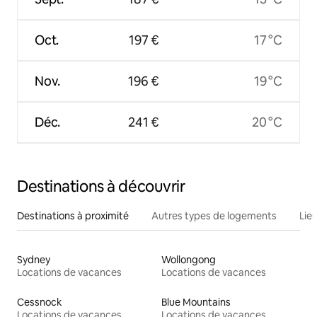
Oct.
197 €
17 °C
Nov.
196 €
19 °C
Déc.
241 €
20 °C
Destinations à découvrir
Destinations à proximité
Autres types de logements
Lie
Sydney
Wollongong
Locations de vacances
Locations de vacances
Cessnock
Blue Mountains
Locations de vacances
Locations de vacances