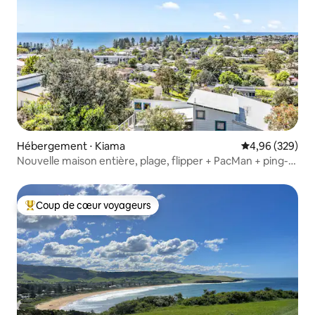
Hébergement ⋅ Kiama
Évaluation moy
4,96 (329)
Nouvelle maison entière, plage, flipper + PacMan + ping-
pong
Coup de cœur voyageurs
Coups de cœur voyageurs les plus appréciés