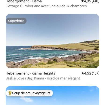
Hébergement ⋅ Kiama
Évaluation moy
4,95 (410)
Cottage Cumberland avec une ou deux chambres
Superhôte
Superhôte
Hébergement ⋅ Kiama Heights
Évaluation moy
4,92 (157)
Bask à Loves Bay, Kiama - bord de mer élégant
Coup de cœur voyageurs
Coups de cœur voyageurs les plus appréciés