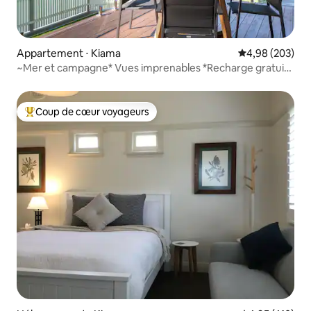
Appartement ⋅ Kiama
Évaluation moy
4,98 (203)
~Mer et campagne* Vues imprenables *Recharge gratuite
pour véhicules électriques*
Coup de cœur voyageurs
Coups de cœur voyageurs les plus appréciés