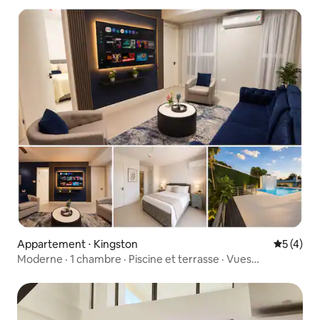
Appartement ⋅ Kingston
Évaluatio
5 (4)
Moderne · 1 chambre · Piscine et terrasse · Vues
panoramiques