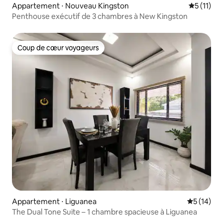
Appartement ⋅ Nouveau Kingston
Évaluatio
5 (11)
Penthouse exécutif de 3 chambres à New Kingston
Coup de cœur voyageurs
Coup de cœur voyageurs
Appartement ⋅ Liguanea
Évaluation
5 (14)
The Dual Tone Suite – 1 chambre spacieuse à Liguanea