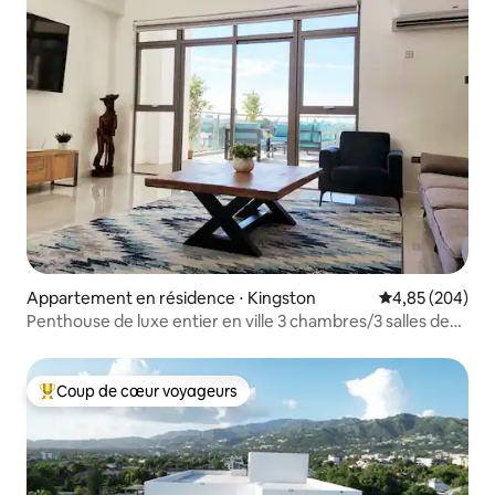
Appartement en résidence ⋅ Kingston
Évaluation moy
4,85 (204)
Penthouse de luxe entier en ville 3 chambres/3 salles de
bain
Coup de cœur voyageurs
Coups de cœur voyageurs les plus appréciés