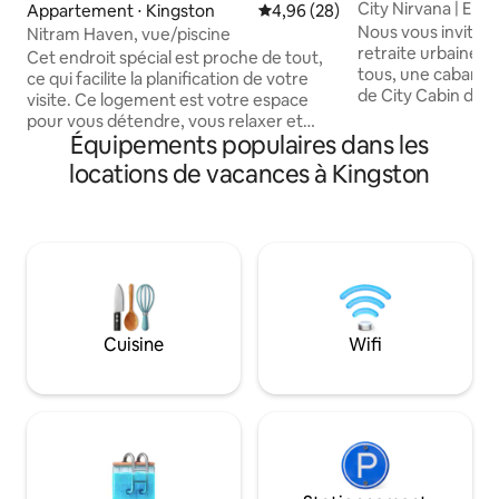
City Nirvana | Emp
Appartement ⋅ Kingston
Évaluation moyenne sur la base
4,96 (28)
Détendez-vous et 
Nous vous invitons
Nitram Haven, vue/piscine
retraite urbaine s
Cet endroit spécial est proche de tout,
tous, une cabane e
ce qui facilite la planification de votre
de City Cabin dans
visite. Ce logement est votre espace
Liguanea. Reconne
pour vous détendre, vous relaxer et
profitez d'une vue
Équipements populaires dans les
profiter de tout ce que Kingston a à
montagne, flânez 
offrir. À l'intérieur, vous trouverez tout le
locations de vacances à Kingston
verdoyant et écout
nécessaire pour que votre séjour soit
et les créatures la
confortable et pratique, ainsi que
pour explorer le 
quelques petites attentions
Devon House, les r
supplémentaires pour que vous vous
les magasins, les 
sentiez comme chez vous. Prenez le
accessibles à pied
temps d'explorer les lieux, de vous
minutes en voitur
installer et de faire comme chez vous ;
notre invité, nous 
nous sommes là pour que votre séjour
Cuisine
Wifi
accueillir !
se passe bien et soit agréable et
inoubliable. Bienvenue et profitez bien
de votre séjour !