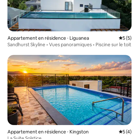
Appartement en résidence ⋅ Liguanea
Évaluatio
5 (5)
Sandhurst Skyline • Vues panoramiques • Piscine sur le toit
Appartement en résidence ⋅ Kingston
Évaluatio
5 (4)
La Suite Solstice